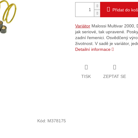
Přidat do koš
Variátor
Malossi Multivar 2000, D
jak seriové, tak upravené. Posk
zadní řemenici. Osvědčený výro
životnost. V sadě je variátor, j
Detailní informace
TISK
ZEPTAT SE
Kód:
M378175