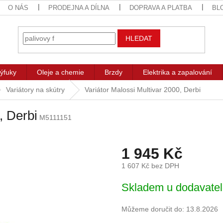
O NÁS
PRODEJNA A DÍLNA
DOPRAVA A PLATBA
BL
HLEDAT
ýfuky
Oleje a chemie
Brzdy
Elektrika a zapalování
Variátory na skútry
Variátor Malossi Multivar 2000, Derbi
, Derbi
M5111151
1 945 Kč
1 607 Kč bez DPH
Měrná
Skladem u dodavate
cena:
Můžeme doručit do:
13.8.2026