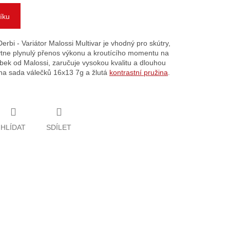
íku
erbi - Variátor Malossi Multivar je vhodný pro skútry,
ytne plynulý přenos výkonu a kroutícího momentu na
bek od Malossi, zaručuje vysokou kvalitu a dlouhou
edna sada válečků 16x13 7g a žlutá
kontrastní pružina
.
HLÍDAT
SDÍLET