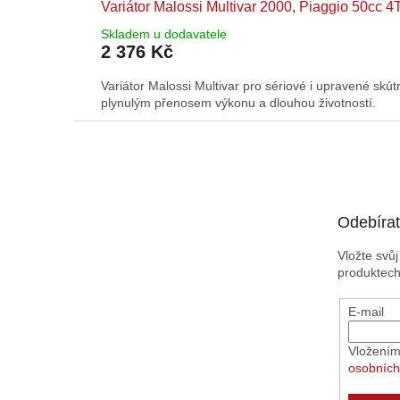
Variátor Malossi Multivar 2000, Piaggio 50cc 4
Skladem u dodavatele
2 376 Kč
Variátor Malossi Multivar pro sériové i upravené skút
plynulým přenosem výkonu a dlouhou životností.
Z
á
p
a
t
Odebírat
í
Vložte svů
produktec
E-mail
Vložením
osobních