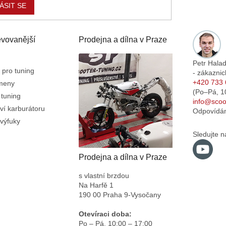
ÁSIT SE
vovanější
Prodejna a dílna v Praze
Petr Hala
 pro tuning
- zákaznic
+420 733 
emeny
(Po–Pá,
1
 tuning
info@scoot
ví karburátoru
Odpovídá
výfuky
Sledujte n
Prodejna a dílna v Praze
s vlastní brzdou
Na Harfě 1
190 00 Praha 9-Vysočany
Otevíraci doba:
Po – Pá,
10:00 – 17:00