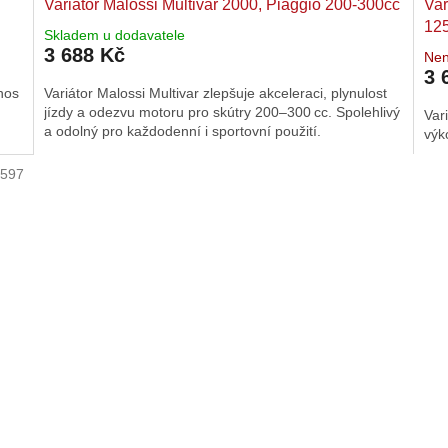
Variátor Malossi Multivar 2000, Piaggio 200-300cc
Var
12
Skladem u dodavatele
3 688 Kč
Nen
3 
enos
Variátor Malossi Multivar zlepšuje akceleraci, plynulost
jízdy a odezvu motoru pro skútry 200–300 cc. Spolehlivý
Var
a odolný pro každodenní i sportovní použití.
výk
597