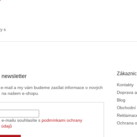
T
ry s
Zákaznic
 newsletter
Kontakty
j e-mail a my vám budeme zasílat informace o nových
Doprava a
h na našem e-shopu.
Blog
Obchodní
Reklamace
 e-mailu souhlasíte s
podmínkami ochrany
Ochrana o
 údajů