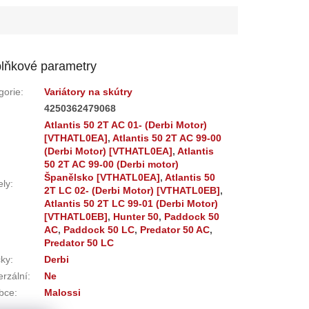
lňkové parametry
gorie
:
Variátory na skútry
:
4250362479068
Atlantis 50 2T AC 01- (Derbi Motor)
[VTHATL0EA]
,
Atlantis 50 2T AC 99-00
(Derbi Motor) [VTHATL0EA]
,
Atlantis
50 2T AC 99-00 (Derbi motor)
Španělsko [VTHATL0EA]
,
Atlantis 50
ly
:
2T LC 02- (Derbi Motor) [VTHATL0EB]
,
Atlantis 50 2T LC 99-01 (Derbi Motor)
[VTHATL0EB]
,
Hunter 50
,
Paddock 50
AC
,
Paddock 50 LC
,
Predator 50 AC
,
Predator 50 LC
ky
:
Derbi
erzální
:
Ne
bce
:
Malossi