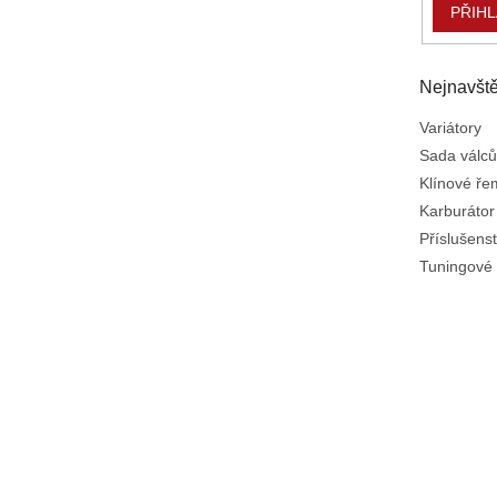
PŘIHL
Nejnavště
Variátory
Sada válců
Klínové ř
Karburátor
Příslušenst
Tuningové 