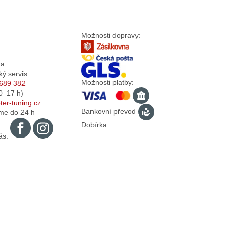
Možnosti dopravy:
da
ký servis
Možnosti platby:
689 382
0–17
h)
er-tuning.cz
Bankovní převod
me do 24 h
Dobírka
ás: