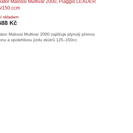
iátor Malossi Multivar 2000, Piaggio LEADER
5/150 ccm
í skladem
688 Kč
iátor Malossi Multivar 2000 zajišťuje plynulý přenos
onu a spolehlivou jízdu skútrů 125–150cc.