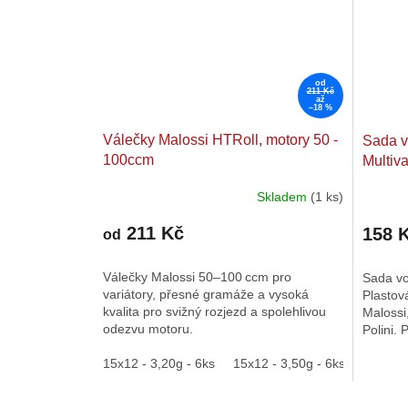
od
211 Kč
až
–18 %
Válečky Malossi HTRoll, motory 50 -
Sada v
100ccm
Multiva
Skladem
(1 ks)
211 Kč
158 
od
Válečky Malossi 50–100 ccm pro
Sada vod
variátory, přesné gramáže a vysoká
Plastov
kvalita pro svižný rozjezd a spolehlivou
Malossi,
odezvu motoru.
Polini.
ccm.
15x12 - 3,20g - 6ks
15x12 - 3,50g - 6ks
15x12 -