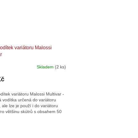
odítek variátoru Malossi
r
Skladem
(2 ks)
Kč
ítek variátoru Malossi Multivar -
á vodítka určená do variátoru
 ale lze je použí i do variátoru
 Pro většinu skútrů s obsahem 50
 3,70g - 6ks
15x12 - 4,20g - 6ks
15x12 - 4,80g - 6ks
15x12 - 5,