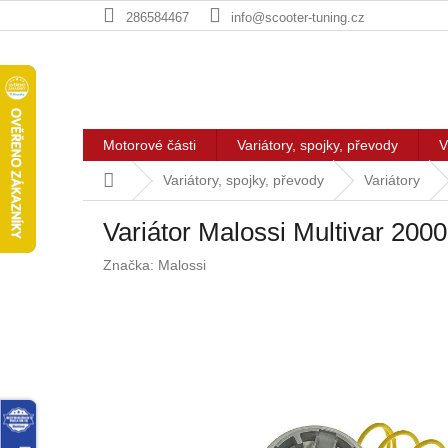
Přejít
286584467
info@scooter-tuning.cz
na
obsah
Motorové části
Variátory, spojky, převody
V
Domů
Variátory, spojky, převody
Variátory
Variátor Malossi Multivar 2000
Značka:
Malossi