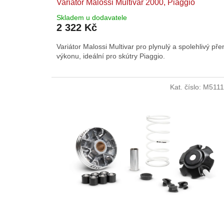
Variátor Malossi Multivar 2000, Piaggio
Skladem u dodavatele
2 322 Kč
Variátor Malossi Multivar pro plynulý a spolehlivý př
výkonu, ideální pro skútry Piaggio.
Kat. číslo:
M5111