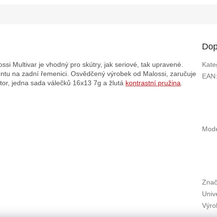
Dop
ssi Multivar je vhodný pro skútry, jak seriové, tak upravené.
Kate
ntu na zadní řemenici. Osvědčený výrobek od Malossi, zaručuje
EAN
átor, jedna sada válečků 16x13 7g a žlutá
kontrastní pružina
.
Mode
Znač
Univ
Výro