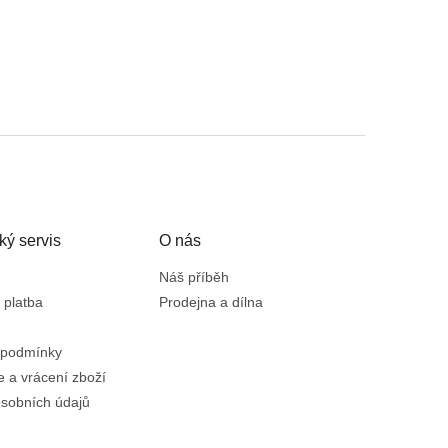
ký servis
O nás
Náš příběh
 platba
Prodejna a dílna
 podmínky
 a vrácení zboží
sobních údajů