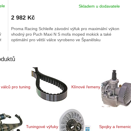
ele
Skladem u dodavatele
2 982 Kč
Proma Racing Schleife závodní výfuk pro maximální výkon
ý
vhodný pro Puch Maxi N S mofa moped mokick a také
z
optimální pro větší válce vyrobeno ve Španělsku
oduktů
válců pro tuning
Klínové řemeny
Tuningové výfuky
Spojky a řemeni