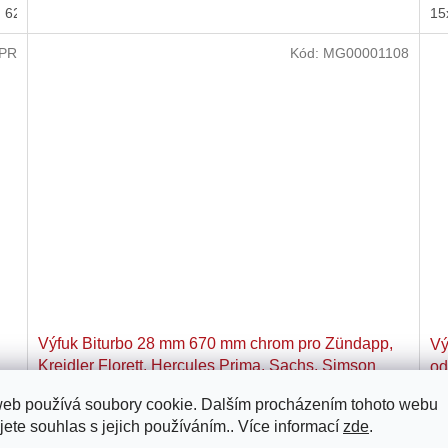
62
63
64
65
66
67
68
69
70
71
15
PR
Kód:
MG00001108
Výfuk Biturbo 28 mm 670 mm chrom pro Zündapp,
Vý
Kreidler Florett, Hercules Prima, Sachs, Simson
od
web používá soubory cookie. Dalším procházením tohoto webu
ele
Není skladem
jete souhlas s jejich používáním.. Více informací
zde
.
1 526 Kč
3