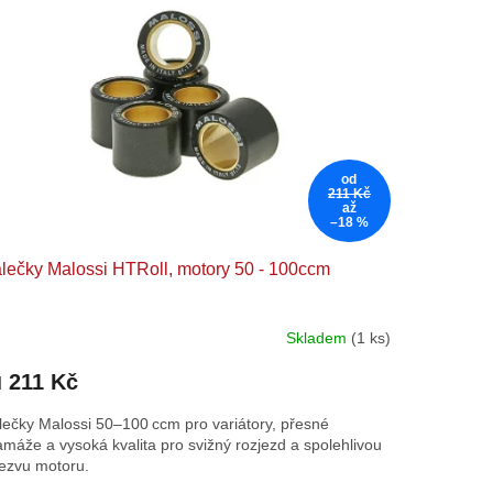
od
211 Kč
až
–18 %
lečky Malossi HTRoll, motory 50 - 100ccm
Skladem
(1 ks)
211 Kč
d
lečky Malossi 50–100 ccm pro variátory, přesné
amáže a vysoká kvalita pro svižný rozjezd a spolehlivou
ezvu motoru.