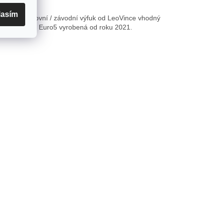
lasím
duro / sportovní / závodní výfuk od LeoVince vhodný
o Beta RR50 Euro5 vyrobená od roku 2021.