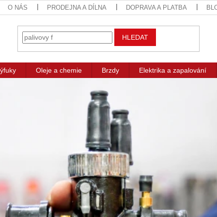
O NÁS
PRODEJNA A DÍLNA
DOPRAVA A PLATBA
BL
HLEDAT
ýfuky
Oleje a chemie
Brzdy
Elektrika a zapalování