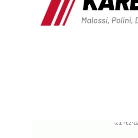
Kód:
40271