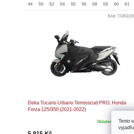
44
50
52
54
55
56
58
59
60
61
Kód:
TUR220
Deka Tucano Urbano Termoscud PRO, Honda
Forza 125/350 (2021-2022)
Tento 
Skladem u dodavat
vyjadřu
5 815 Kč