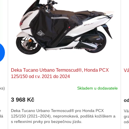
Deka Tucano Urbano Termoscud®, Honda PCX
Vá
125/150 od r.v. 2021 do 2024
ks)
Skladem u dodavatele
3 968 Kč
o
y
Deka Tucano Urbano Termoscud® pro Honda PCX
Vá
dá
125/150 (2021–2024), nepromokavá, podšitá kožíškem a
gr
s reflexními prvky pro bezpečnou jízdu.
od