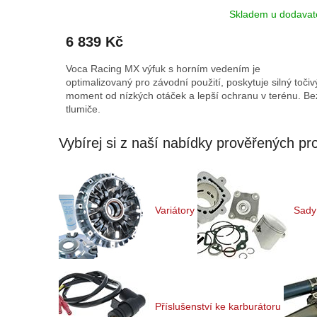
Skladem u dodavat
6 839 Kč
Voca Racing MX výfuk s horním vedením je
optimalizovaný pro závodní použití, poskytuje silný točiv
moment od nízkých otáček a lepší ochranu v terénu. Be
tlumiče.
Vybírej si z naší nabídky prověřených pr
Variátory
Sady 
Příslušenství ke karburátoru