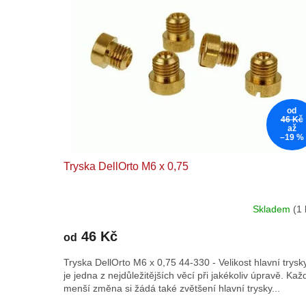
od
46 Kč
až
–19 %
Tryska DellOrto M6 x 0,75
Skladem
(1 
46 Kč
od
Tryska DellOrto M6 x 0,75 44-330 - Velikost hlavní trysk
je jedna z nejdůležitějších věcí při jakékoliv úpravě. Kaž
menší změna si žádá také zvětšení hlavní trysky...