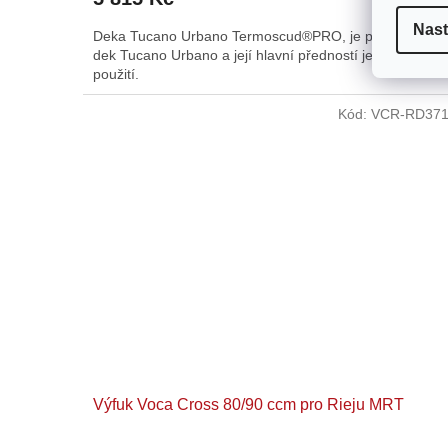
Nast
Deka Tucano Urbano Termoscud®PRO, je poslední verz
dek Tucano Urbano a její hlavní předností je celoroční
použití.
Kód:
VCR-RD371
Výfuk Voca Cross 80/90 ccm pro Rieju MRT