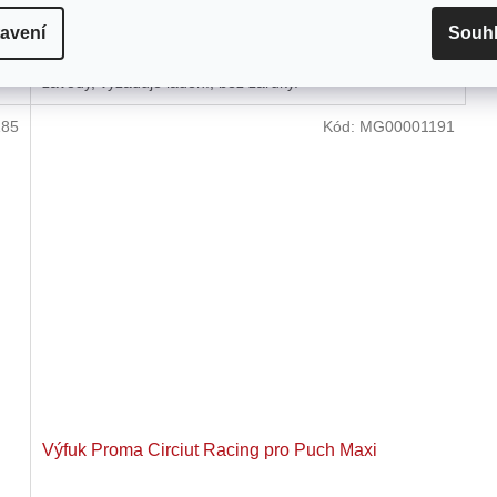
avení
Souh
í
Biturbo Racing výfuk pro tuning a závody Mofa s plynulým
En
výkonem. Vhodný pro mnoho značek. Bez držáku. Jen pro
pr
závody, vyžaduje ladění, bez záruky.
85
Kód:
MG00001191
Výfuk Proma Circiut Racing pro Puch Maxi