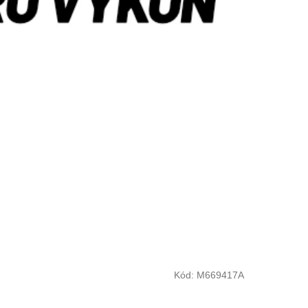
Kód:
M669417A