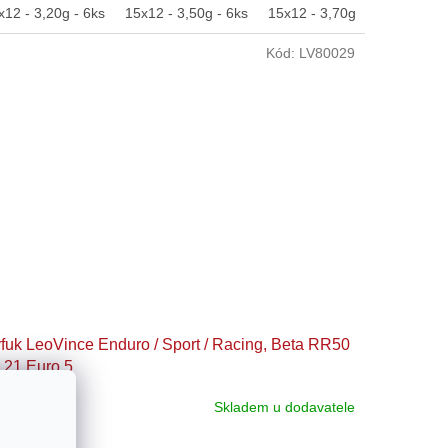
x12 - 3,20g - 6ks
15x12 - 3,50g - 6ks
15x12 - 3,70g - 6ks
15x12
Kód:
LV80029
fuk LeoVince Enduro / Sport / Racing, Beta RR50
 21 Euro 5
Skladem u dodavatele
 163 Kč