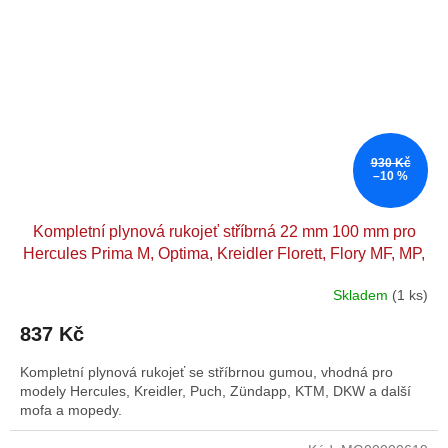
930 Kč
–10 %
Kompletní plynová rukojeť stříbrná 22 mm 100 mm pro
Hercules Prima M, Optima, Kreidler Florett, Flory MF, MP,
Puch Maxi X, Monza, Zündapp Bergsteiger ZD, CS, CX,
Skladem
(1 ks)
Hai, GTS, KS, C, KTM, DKW, Rixe
837 Kč
Kompletní plynová rukojeť se stříbrnou gumou, vhodná pro
modely Hercules, Kreidler, Puch, Zündapp, KTM, DKW a další
mofa a mopedy.