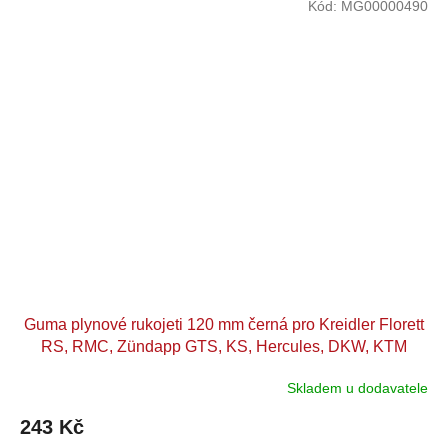
Kód:
MG00000490
Guma plynové rukojeti 120 mm černá pro Kreidler Florett
RS, RMC, Zündapp GTS, KS, Hercules, DKW, KTM
Mokick, KKR
Skladem u dodavatele
243 Kč