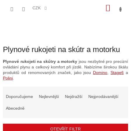
Přejít
NÁKU
na
CZK
obsah
KOŠÍK
Plynové rukojeti na skútr a motorku
Plynové rukojeti na skútry a motorky
jsou nezbytné pro precizní
ovládání plynu a celkový komfort při jízdě. Nabízíme širokou škálu
produktů od renomovaných značek, jako jsou
Domino
,
Stage6
a
Polini
.
Ř
a
Doporučujeme
Nejlevnější
Nejdražší
Nejprodávanější
z
e
Abecedně
n
í
p
OTEVŘÍT FILTR