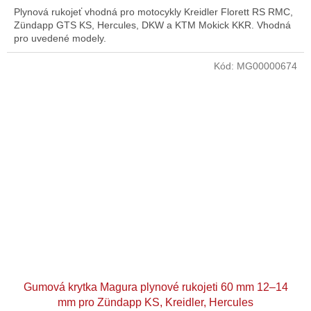
Plynová rukojeť vhodná pro motocykly Kreidler Florett RS RMC,
Zündapp GTS KS, Hercules, DKW a KTM Mokick KKR. Vhodná
pro uvedené modely.
Kód:
MG00000674
Gumová krytka Magura plynové rukojeti 60 mm 12–14
mm pro Zündapp KS, Kreidler, Hercules