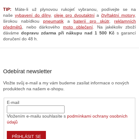
k
y
TIP:
Máte-li už plynovou rukojeť
vybranou
, podívejte se na
v
naše
vybavení do dílny
,
oleje pro dvoutaktní
a
čtyřtaktní motory
,
ý
širokou nabídkou
pneumatik
a
baterií pro skútr
,
reklamních
p
předmětů
, nebo dárkového
moto oblečení
. Na jakékoliv zboží
i
dáváme
dopravu zdarma při nákupu nad 1 500 Kč
s garancí
s
doručení do 48 h.
u
Z
á
p
a
Odebírat newsletter
t
Vložte svůj e-mail a my vám budeme zasílat informace o nových
í
produktech na našem e-shopu.
E-mail
Vložením e-mailu souhlasíte s
podmínkami ochrany osobních
údajů
PŘIHLÁSIT SE