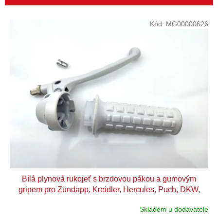
r
o
V
Kód:
MG00000626
d
ý
u
p
k
i
t
s
ů
p
r
o
d
u
k
t
ů
Bílá plynová rukojeť s brzdovou pákou a gumovým
gripem pro Zündapp, Kreidler, Hercules, Puch, DKW,
KTM, Rixe, Sachs, Tomos A 3, 35
Skladem u dodavatele