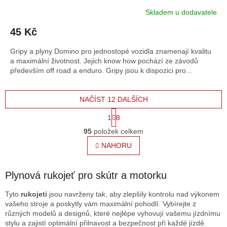
Skladem u dodavatele
45 Kč
Gripy a plyny Domino pro jednostopé vozidla znamenají kvalitu
a maximální životnost. Jejich know how pochází ze závodů
především off road a enduro. Gripy jsou k dispozici pro...
NAČÍST 12 DALŠÍCH
S
1
8
t
O
r
95
položek celkem
v
á
l
NAHORU
n
á
k
o
d
v
a
Plynová rukojeť pro skútr a motorku
á
c
n
í
Tyto
rukojeti
jsou navrženy tak, aby zlepšily kontrolu nad výkonem
í
p
vašeho stroje a poskytly vám maximální pohodlí. Vybírejte z
r
různých modelů a designů, které nejlépe vyhovují vašemu jízdnímu
v
stylu a zajistí optimální přilnavost a bezpečnost při každé jízdě.