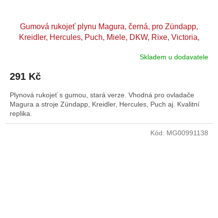
Gumová rukojeť plynu Magura, černá, pro Zündapp,
Kreidler, Hercules, Puch, Miele, DKW, Rixe, Victoria,
Zündapp Bergsteiger, KS 50, GTS C 50 Sport, Hercules
Skladem u dodavatele
Prima, M, 220, Puch Maxi
291 Kč
Plynová rukojeť s gumou, stará verze. Vhodná pro ovladače
Magura a stroje Zündapp, Kreidler, Hercules, Puch aj. Kvalitní
replika.
Kód:
MG00991138