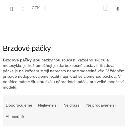
Přejít
NÁKU
na
CZK
obsah
KOŠÍK
Brzdové páčky
Brzdové páčky
jsou nezbytnou součástí každého skútru a
motocyklu, jelikož umožňují jezdci bezpečně zastavit.
Brzdová
páčka je na každém stroji naprosto nepostradatelná věc. V žádněm
případě nedoporučujeme jezdit například se zlomenou páčkou. V
nabídce máme širokou škálu náhradních páček pro velké množství
modelů.
Ř
a
Doporučujeme
Nejlevnější
Nejdražší
Nejprodávanější
z
e
Abecedně
n