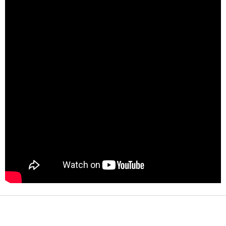
Z
á
p