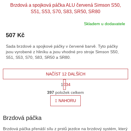
Brzdová a spojková páčka ALU červená Simson S50,
S51, S53, S70, S83, SR50, SR80
Skladem u dodavatele
507 Kč
Sada brzdové a spojkové páčky v červené barvě. Tyto páčky
jsou vyrobené z hliníku a jsou vhodné pro stroje Simson S50,
S51, S53, S70, S83, SR50 a SR80.
NAČÍST 12 DALŠÍCH
S
1
34
t
O
r
397
položek celkem
v
á
l
NAHORU
n
á
k
o
d
v
a
Brzdová páčka
á
c
n
í
Brzdová páčka přenáší sílu z prstů jezdce na brzdový systém,
který