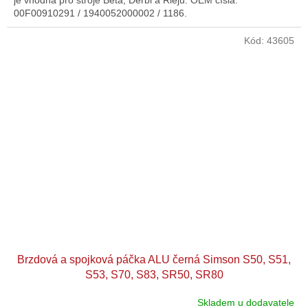
je vhodná pro stroje Beta, Derbi a Rieju. OEM čísla:
00F00910291 / 1940052000002 / 1186.
Kód:
43605
Brzdová a spojková páčka ALU černá Simson S50, S51,
S53, S70, S83, SR50, SR80
Skladem u dodavatele