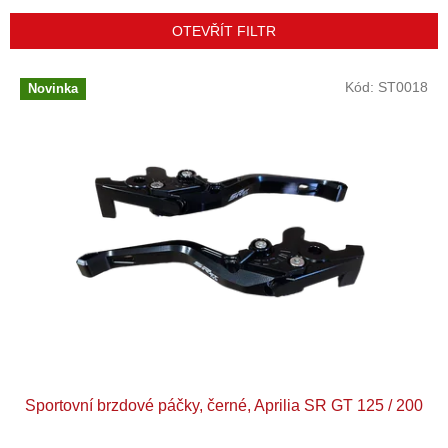
í
p
OTEVŘÍT FILTR
r
o
V
Kód:
ST0018
Novinka
d
ý
u
p
k
i
t
s
ů
p
r
o
d
u
k
t
ů
Sportovní brzdové páčky, černé, Aprilia SR GT 125 / 200