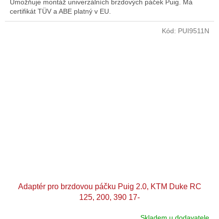
Umožňuje montáž univerzálních brzdových páček Puig. Má
certifikát TÜV a ABE platný v EU.
Kód:
PUI9511N
Adaptér pro brzdovou páčku Puig 2.0, KTM Duke RC
125, 200, 390 17-
Skladem u dodavatele