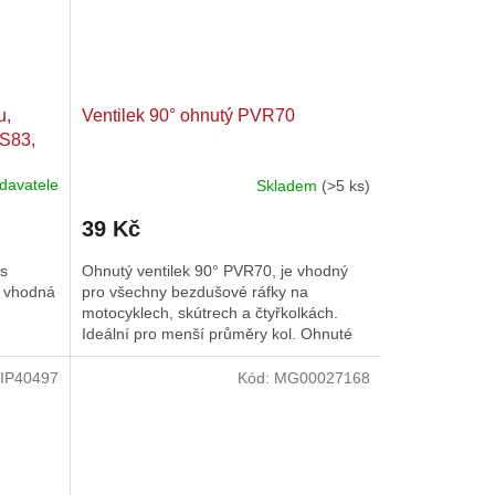
u,
Ventilek 90° ohnutý PVR70
 S83,
2, SR4-
davatele
Skladem
(>5 ks)
Průměrné
hodnocení
39 Kč
produktu
je
 s
Ohnutý ventilek 90° PVR70, je vhodný
1,0
m vhodná
pro všechny bezdušové ráfky na
z
motocyklech, skútrech a čtyřkolkách.
5
Ideální pro menší průměry kol. Ohnuté
hvězdiček.
ventilky jsou vhodné pro ráfky,...
IP40497
Kód:
MG00027168