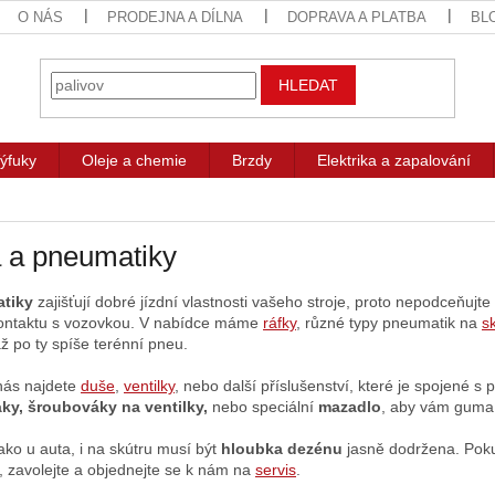
O NÁS
PRODEJNA A DÍLNA
DOPRAVA A PLATBA
BL
HLEDAT
ýfuky
Oleje a chemie
Brzdy
Elektrika a zapalování
 a pneumatiky
tiky
zajišťují dobré jízdní vlastnosti vašeho stroje, proto nepodceňujte
kontaktu s vozovkou. V nabídce máme
ráfky
, různé typy pneumatik na
s
ž po ty spíše terénní pneu.
nás najdete
duše
,
ventilky
, nebo další příslušenství, které je spojené 
ky, šroubováky na ventilky,
nebo speciální
mazadlo
, aby vám guma 
ako u auta, i na skútru musí být
hloubka dezénu
jasně dodržena. Poku
, zavolejte a objednejte se k nám na
servis
.