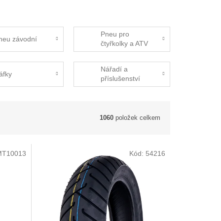
Pneu pro
neu závodní
čtyřkolky a ATV
Nářadí a
áfky
příslušenství
1060
položek celkem
MT10013
Kód:
54216