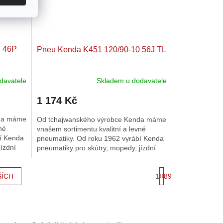
4 46P
Pneu Kenda K451 120/90-10 56J TL
davatele
Skladem u dodavatele
1 174 Kč
nda máme
Od tchajwanského výrobce Kenda máme
né
vnašem sortimentu kvalitní a levné
í Kenda
pneumatiky. Od roku 1962 vyrábí Kenda
ízdní
pneumatiky pro skútry, mopedy, jízdní
kola, osobní a nákladní...
S
1
89
ŠÍCH
t
r
á
n
k
o