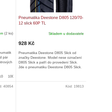
Pneumatika Deestone D805 120/70-
12 slick 60P TL
dem
(2 ks)
Skladem u dodavatele
928 Kč
eumatik
Pneumatika Deestone D805 Slick od
d pár
značky Deestone. Model nese označení
kútrových
D805 Slick a patří do provedení Slick.
Jde o pneumatiku Deestone D805 Slick.
10
100/90-12
120/80-12
130/75-12
d:
40854
Kód:
19813