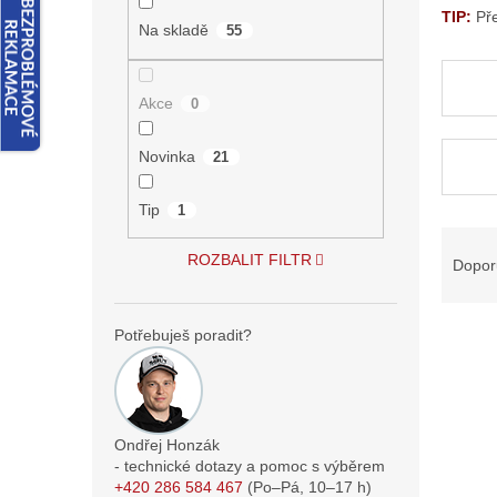
n
TIP:
Př
e
Na skladě
55
l
Akce
0
Novinka
21
Tip
1
Ř
a
ROZBALIT FILTR
Dopor
z
e
V
n
Potřebuješ poradit?
ý
í
p
p
i
r
s
o
Ondřej Honzák
p
d
- technické dotazy a pomoc s výběrem
r
u
+420 286 584 467
(Po–Pá,
10–17
h)