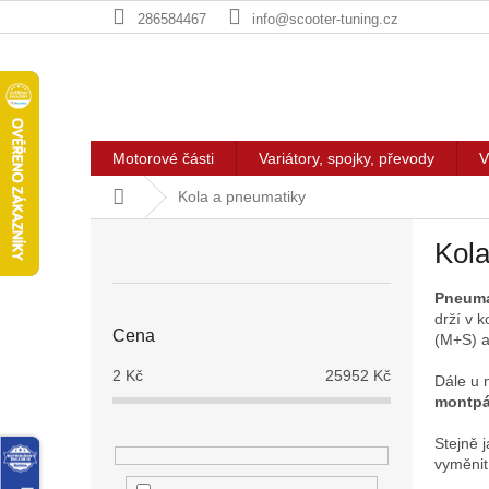
Přejít
286584467
info@scooter-tuning.cz
na
obsah
Motorové části
Variátory, spojky, převody
V
Domů
Kola a pneumatiky
P
Kola
o
s
Pneuma
t
drží v 
r
Cena
(M+S) a
a
n
2
Kč
25952
Kč
Dále u 
n
montpá
í
Stejně j
p
vyměnit
a