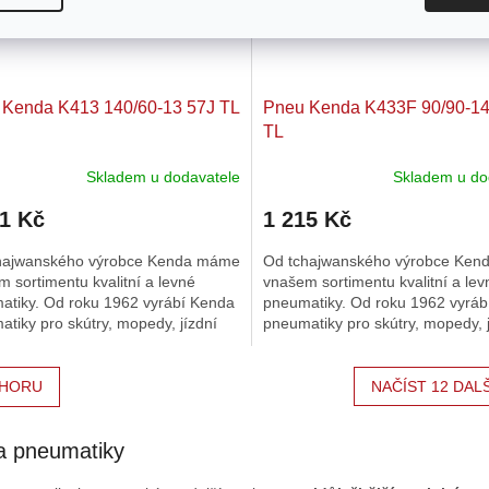
 Kenda K413 140/60-13 57J TL
Pneu Kenda K433F 90/90-1
TL
Skladem u dodavatele
Skladem u do
01 Kč
1 215 Kč
hajwanského výrobce Kenda máme
Od tchajwanského výrobce Ke
 sortimentu kvalitní a levné
vnašem sortimentu kvalitní a lev
atiky. Od roku 1962 vyrábí Kenda
pneumatiky. Od roku 1962 vyráb
tiky pro skútry, mopedy, jízdní
pneumatiky pro skútry, mopedy, j
osobní a nákladní...
kola, osobní a nákladní...
HORU
NAČÍST 12 DAL
a pneumatiky