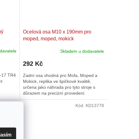
ný
Ocelová osa M10 x 190mm pro
moped, moped, mokick
davatele
Skladem u dodavatele
292 Kč
5-17 TR4
Zadní osa vhodná pro Mofa, Moped a
 s
Mokick, replika ve špičkové kvalitě,
určena jako náhrada pro tyto stroje s
důrazem na precizní provedení.
KD35980
Kód:
KD13778
lasím