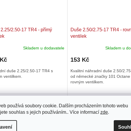
2.25/2.50-17 TR4 - přímý
Duše 2.50/2.75-17 TR4 - rov
lek
ventilek
Skladem u dodavatele
Skladem u do
 Kč
153 Kč
dní duše 2.25/2.50-17 TR4 s
Kvalitní náhradní duše 2.50/2.7
m ventilkem.
od německé značky 101 Octane
rovným ventilkem.
Kód:
KD13792
Kód:
web používá soubory cookie. Dalším procházením tohoto webu
jete souhlas s jejich používáním.. Více informací
zde
.
avení
Souh