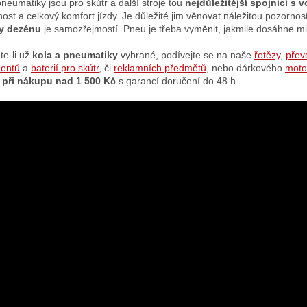
pneumatiky jsou pro skútr a další stroje tou
nejdůležitější spojnicí s
st a celkový komfort jízdy. Je důležité jim věnovat náležitou pozornost 
y dezénu
je samozřejmostí. Pneu je třeba vyměnit, jakmile dosáhne m
te-li už
kola a pneumatiky
vybrané, podívejte se na naše
řetězy
,
přev
entů
a
baterií pro skútr
, či
reklamních předmětů
, nebo dárkového
moto
 při nákupu nad 1 500 Kč
s garancí doručení do 48 h.