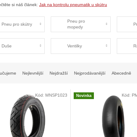
ečtěte si náš článek:
Jak na kontrolu pneumatik u skútru
Pneu pro
Pneu pro skútry
P
mopedy
Duše
Ventilky
R
učujeme
Nejlevnější
Nejdražší
Nejprodávanější
Abecedně
Kód:
MNSP1023
Kód:
P
Novinka