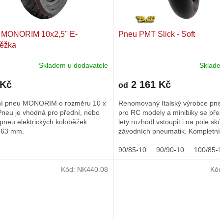
 MONORIM 10x2,5'' E-
Pneu PMT Slick - Soft
běžka
Skladem u dodavatele
Skla
 Kč
2 161 Kč
od
tní pneu MONORIM o rozměru 10 x
Renomovaný Italský výrobce pn
 Pneu je vhodná pro přední, nebo
pro RC modely a minibiky se pře
pneu elektrických koloběžek.
lety rozhodl vstoupit i na pole s
: 63 mm.
závodních pneumatik. Kompletní
sortiment směsí ve ve...
90/85-10
90/90-10
100/85-
Kód:
NK440.08
Kó