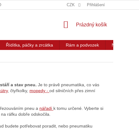
OG
KONTAKT
CZK
Přihlášení
NÁKUPNÍ
Prázdný košík
KOŠÍK
Řídítka, páčky a zrcátka
Rám a podvozek
Nářadí a přís
stáří a stav pneu.
Je to právě pneumatika, co vás
kútry
, čtyřkolky,
mopedy -
od silničních přes zimní
s přezouváním pneu a
nářadí
k tomu určené. Vyberte si
na ráfku dobře odskočila.
d budete potřebovat poradit, nebo pneumatiku