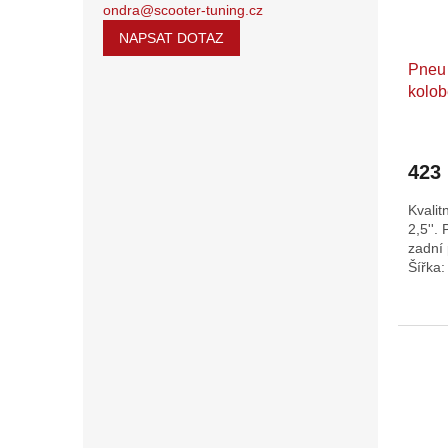
o
k
ondra@scooter-tuning.cz
d
t
NAPSAT DOTAZ
u
ů
Pneu
k
kolo
t
ů
423
Kvali
2,5''.
zadní 
Šířka