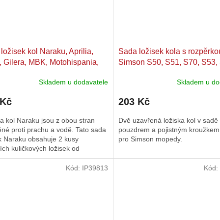
ložisek kol Naraku, Aprilia,
Sada ložisek kola s rozpěrko
, Gilera, MBK, Motohispania,
Simson S50, S51, S70, S53,
io, Rieju, Yamaha
SR50, SR80, KR51/1, KR51/
Skladem u dodavatele
Skladem u do
2, SR4-3, SR4-4, Schwalbe,
Sperber, Star
 Kč
203 Kč
a kol Naraku jsou z obou stran
Dvě uzavřená ložiska kol v sadě
né proti prachu a vodě. Tato sada
pouzdrem a pojistným kroužke
k Naraku obsahuje 2 kusy
pro Simson mopedy.
ních kuličkových ložisek od
kých certifikovaných...
Kód:
IP39813
Kód: