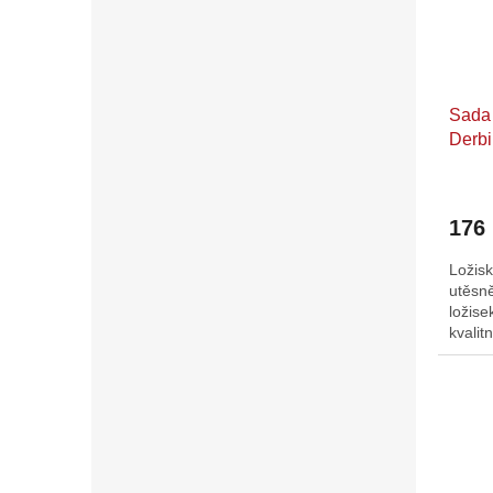
Sada 
Derbi
Piagg
176
Ložisk
utěsně
ložise
kvalit
evrops