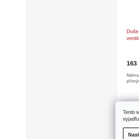
Duše 
venti
163
Náhra
přímý
Tento 
vyjadřu
Nast