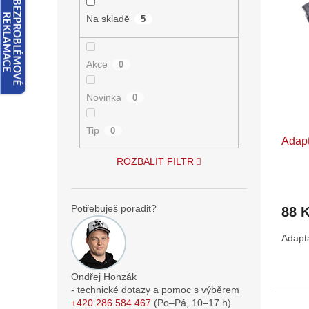
n
ý
í
e
Na skladě
5
p
p
l
i
r
s
o
Akce
0
p
d
r
u
o
Novinka
k
0
d
t
u
ů
Tip
0
Adapt
k
t
ROZBALIT FILTR
ů
Potřebuješ poradit?
88 
Adapta
Ondřej Honzák
- technické dotazy a pomoc s výběrem
+420 286 584 467
(Po–Pá,
10–17
h)