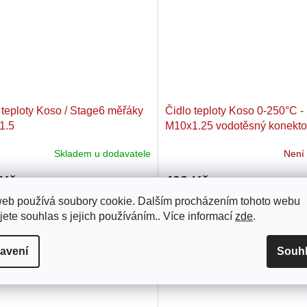
 teploty Koso / Stage6 měřáky
Čidlo teploty Koso 0-250°C -
1.5
M10x1.25 vodotěsný konekto
Skladem u dodavatele
Není
 Kč
493 Kč
web používá soubory cookie. Dalším procházením tohoto webu
teploty vhodné pro Koso / Stage6
Čidlo teploty Koso s rozsahem te
jete souhlas s jejich používáním.. Více informací
zde
.
y. Závit M16x1.5.
250°C. Čidlo má závit M10x1.25
vodotěsný konektor.
avení
Souh
Kód:
20441
Kó