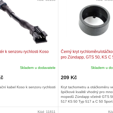
ér k senzoru rychlosti Koso
Černý kryt rychloměru/otáčk
pro Zündapp, GTS 50, KS C 
Sport
Skladem u dodavatele
Skladem u do
Kč
209 Kč
ční kabel Koso k senzoru rychlosti
Kryt tachometru a otáčkoměru v
špičkové kvalitě vhodný pro mn
mopedů Zündapp včetně GTS 5
517 KS 50 Typ 517 a C 50 Sport
Kód:
11811
Kó