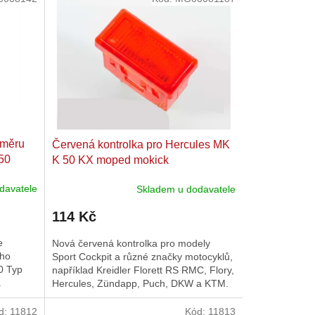
oměru
Červená kontrolka pro Hercules MK
50
K 50 KX moped mokick
davatele
Skladem u dodavatele
114 Kč
e
Nová červená kontrolka pro modely
oho
Sport Cockpit a různé značky motocyklů,
0 Typ
například Kreidler Florett RS RMC, Flory,
.
Hercules, Zündapp, Puch, DKW a KTM.
d:
11812
Kód:
11813