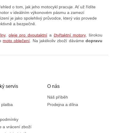
k
o
hled o tom, jak jeho motocykl pracuje. Ať už řídíte
v
 motor v ideálním výkonovém pásmu a zamezí
á
ízení je jako spolehlivý průvodce, který vás provede
n
fektivně a bezpečně.
í
lny
,
oleje pro dvoutaktní
a
čtyřtaktní motory
, širokou
ho
moto oblečení
. Na jakékoliv zboží dáváme
dopravu
ký servis
O nás
Náš příběh
 platba
Prodejna a dílna
 podmínky
 a vrácení zboží