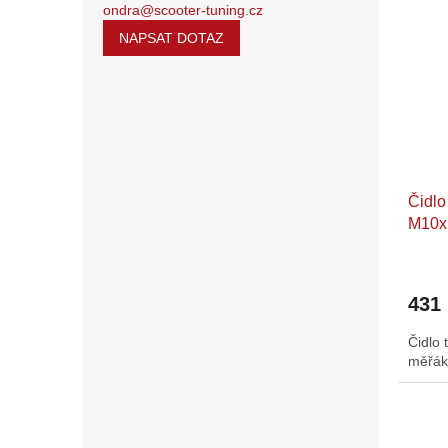
ondra@scooter-tuning.cz
NAPSAT DOTAZ
Čidlo
M10x
431
Čidlo 
měřák