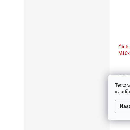
Čidlo
M16x
371
Tento 
Čidlo 
vyjadřu
měřák
Nast