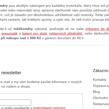
měry
jsou skvělým nástrojem pro každého motorkáře, který chce mít pře
model nebo nejnovější stroj, správný otáčkoměr vám pomůže udržovat
ní, což je zásadní pro dlouhodobou udržitelnost vaší motorky. Tohle zař
hými cestami, tak krátkými sprinty, a ujistí vás, že váš motor pracuje e
te-li už
otáčkoměry
vybrané
, podívejte se na naše
vybavení do dí
u
pneumatik
a
baterií pro skútr
,
reklamních předmětů
, nebo dárkové
 při nákupu nad 1 500 Kč
s garancí doručení do 48 h.
Zákaznic
 newsletter
Kontakty
j e-mail a my vám budeme zasílat informace o nových
Doprava a
h na našem e-shopu.
Blog
Obchodní
Reklamace
 e-mailu souhlasíte s
podmínkami ochrany