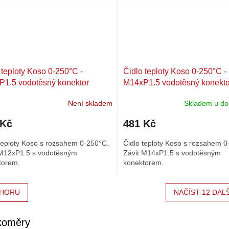
 teploty Koso 0-250°C -
Čidlo teploty Koso 0-250°C -
1.5 vodotěsný konektor
M14xP1.5 vodotěsný konekto
Není skladem
Skladem u do
 Kč
481 Kč
teploty Koso s rozsahem 0-250°C.
Čidlo teploty Koso s rozsahem 0
 M12xP1.5 s vodotěsným
Závit M14xP1.5 s vodotěsným
torem.
konektorem.
HORU
NAČÍST 12 DAL
koměry