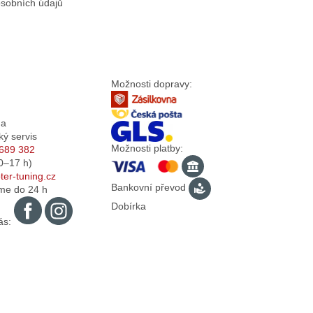
sobních údajů
Možnosti dopravy:
da
ký servis
Možnosti platby:
689 382
0–17
h)
er-tuning.cz
Bankovní převod
me do 24 h
Dobírka
ás: