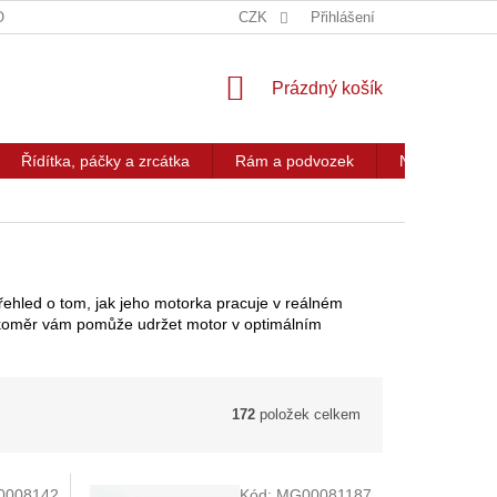
OG
KONTAKT
CZK
Přihlášení
NÁKUPNÍ
Prázdný košík
KOŠÍK
Řídítka, páčky a zrcátka
Rám a podvozek
Nářadí a přís
ehled o tom, jak jeho motorka pracuje v reálném
áčkoměr vám pomůže udržet motor v optimálním
172
položek celkem
0008142
Kód:
MG00081187