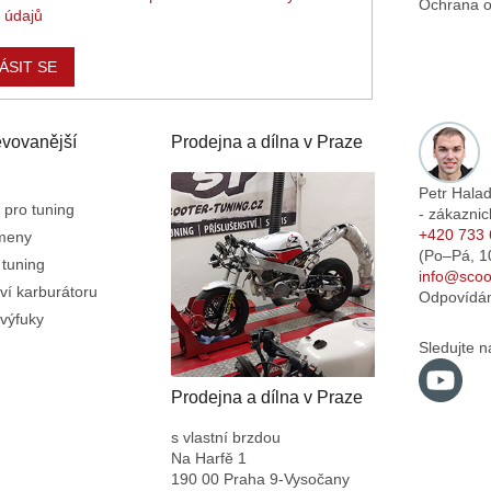
Ochrana o
 údajů
ÁSIT SE
vovanější
Prodejna a dílna v Praze
Petr Hala
 pro tuning
- zákaznic
+420 733 
emeny
(Po–Pá,
1
 tuning
info@scoot
ví karburátoru
Odpovídá
výfuky
Sledujte n
Prodejna a dílna v Praze
s vlastní brzdou
Na Harfě 1
190 00 Praha 9-Vysočany