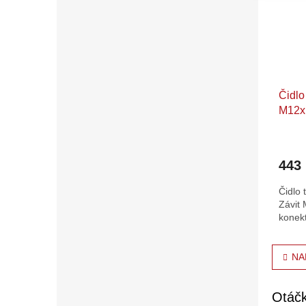
Čidlo
M12xP
443
Čidlo 
Závit
konek
O
NA
v
l
á
Otáč
d