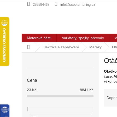
Přejít
286584467
info@scooter-tuning.cz
na
obsah
Motorové části
Variátory, spojky, převody
V
Domů
Elektrika a zapalování
Měřáky
Ot
P
Otá
o
s
Otáčko
t
čase. A
r
Cena
výkonov
a
n
23
Kč
8841
Kč
Ř
n
a
Dopor
í
z
p
e
a
V
n