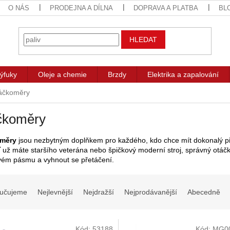
O NÁS
PRODEJNA A DÍLNA
DOPRAVA A PLATBA
BL
HLEDAT
ýfuky
Oleje a chemie
Brzdy
Elektrika a zapalování
áčkoměry
čkoměry
měry
jsou nezbytným doplňkem pro každého, kdo chce mít dokonalý př
ť už máte staršího veterána nebo špičkový moderní stroj, správný ot
ém pásmu a vyhnout se přetáčení.
učujeme
Nejlevnější
Nejdražší
Nejprodávanější
Abecedně
Kód:
53188
Kód:
MG0