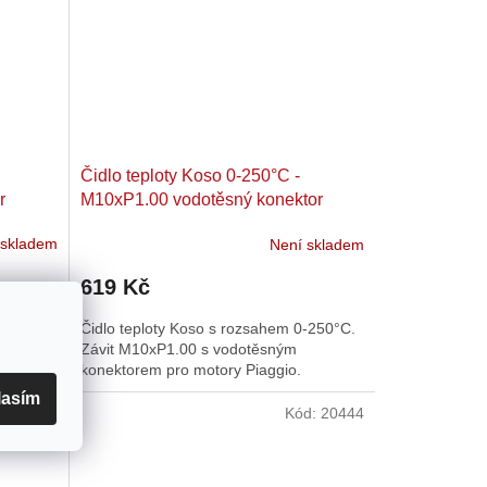
Čidlo teploty Koso 0-250°C -
r
M10xP1.00 vodotěsný konektor
 skladem
Není skladem
619 Kč
ploty 0-
Čidlo teploty Koso s rozsahem 0-250°C.
 a
Závit M10xP1.00 s vodotěsným
konektorem pro motory Piaggio.
lasím
d:
20443
Kód:
20444