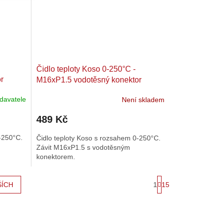
Čidlo teploty Koso 0-250°C -
r
M16xP1.5 vodotěsný konektor
davatele
Není skladem
489 Kč
-250°C.
Čidlo teploty Koso s rozsahem 0-250°C.
Závit M16xP1.5 s vodotěsným
konektorem.
S
1
15
ŠÍCH
t
r
á
n