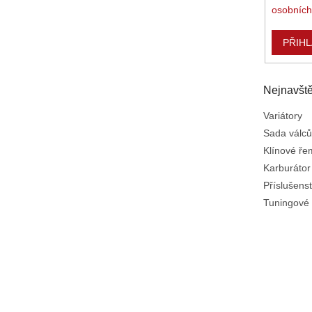
osobních
PŘIHL
Nejnavště
Variátory
Sada válců
Klínové ř
Karburátor
Příslušenst
Tuningové 