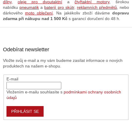
v
dílny
,
oleje pro dvoutaktní
a
čtyřtaktní motory
, širokou
k
nabídku
pneumatik
a
baterií pro skútr
,
reklamních předmětů
, nebo
y
dárkového
moto oblečení
. Na jakékoliv zboží dáváme
dopravu
v
zdarma při nákupu nad 1 500 Kč
s garancí doručení do 48 h.
ý
p
Z
i
á
s
p
u
a
Odebírat newsletter
t
Vložte svůj e-mail a my vám budeme zasílat informace o nových
í
produktech na našem e-shopu.
E-mail
Vložením e-mailu souhlasíte s
podmínkami ochrany osobních
údajů
PŘIHLÁSIT SE