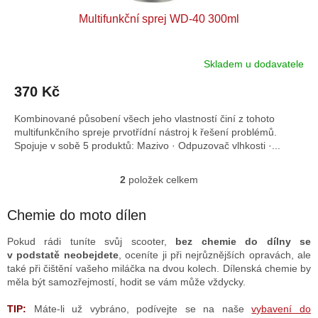
Multifunkční sprej WD-40 300ml
Skladem u dodavatele
370 Kč
Kombinované působení všech jeho vlastností činí z tohoto
multifunkčního spreje prvotřídní nástroj k řešení problémů.
Spojuje v sobě 5 produktů: Mazivo · Odpuzovač vlhkosti ·...
2
položek celkem
O
v
l
Chemie do moto dílen
á
d
Pokud rádi tuníte svůj scooter,
bez chemie do dílny se
a
v podstatě neobejdete
, oceníte ji při nejrůznějších opravách, ale
c
také při čištění vašeho miláčka na dvou kolech. Dílenská chemie by
í
měla být samozřejmostí, hodit se vám může vždycky.
p
r
TIP:
Máte-li už
vybráno
, podívejte se na naše
vybavení do