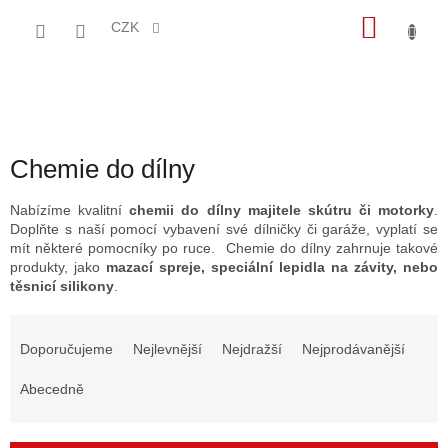
Přejít
NÁKU
na
CZK
obsah
KOŠÍK
Chemie do dílny
Nabízíme kvalitní
chemii do dílny majitele skútru či motorky
.
Doplňte s naší pomocí vybavení své dílničky či garáže, vyplatí se
mít některé pomocníky po ruce. Chemie do dílny zahrnuje takové
produkty, jako
mazací spreje, speciální lepidla na závity, nebo
těsnicí silikony
.
Ř
a
Doporučujeme
Nejlevnější
Nejdražší
Nejprodávanější
z
e
Abecedně
n
í