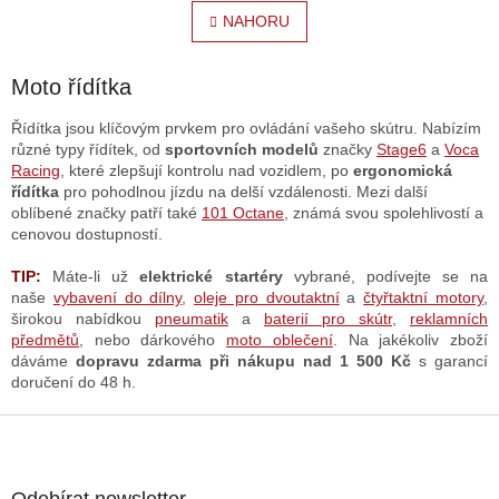
v
á
l
NAHORU
n
á
k
o
d
v
a
Moto řídítka
á
c
n
í
Řídítka jsou klíčovým prvkem pro ovládání vašeho skútru. Nabízím
í
p
různé typy řídítek, od
sportovních modelů
značky
Stage6
a
Voca
r
Racing
, které zlepšují kontrolu nad vozidlem, po
ergonomická
v
řídítka
pro pohodlnou jízdu na delší vzdálenosti. Mezi další
k
oblíbené značky patří také
101 Octane
, známá svou spolehlivostí a
y
cenovou dostupností.
v
ý
TIP:
Máte-li už
elektrické startéry
vybrané
, podívejte se na
p
naše
vybavení do dílny
,
oleje pro dvoutaktní
a
čtyřtaktní motory
,
i
širokou nabídkou
pneumatik
a
baterií pro skútr
,
reklamních
s
předmětů
, nebo dárkového
moto oblečení
. Na jakékoliv zboží
u
dáváme
dopravu zdarma při nákupu nad 1 500 Kč
s garancí
doručení do 48 h.
Z
á
p