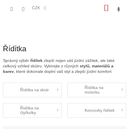
Přejít
NÁKU
na
CZK
obsah
KOŠÍK
Řídítka
Správný výběr
řídítek
zlepší nejen váš jízdní zážitek, ale také
celkový vzhled skútru. Vybírejte z různých
stylů, materiálů a
barev
, které dokonale doplní váš styl a zlepší jízdní komfort.
Řídítka na
Řídítka na skútr
motorku
Řídítka na
Koncovky řidítek
čtyřkolky
Ř