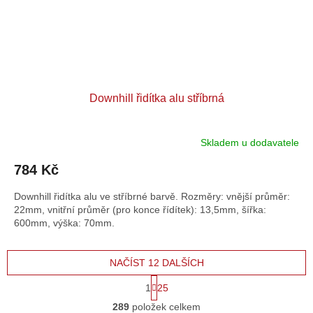
Downhill řidítka alu stříbrná
Skladem u dodavatele
784 Kč
Downhill řidítka alu ve stříbrné barvě. Rozměry: vnější průměr:
22mm, vnitřní průměr (pro konce řídítek): 13,5mm, šířka:
600mm, výška: 70mm.
NAČÍST 12 DALŠÍCH
S
1
25
t
O
r
289
položek celkem