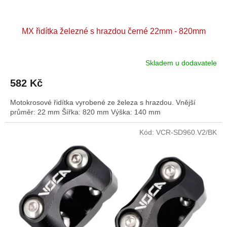
MX řidítka železné s hrazdou černé 22mm - 820mm
Skladem u dodavatele
Průměrné
hodnocení
582 Kč
produktu
je
Motokrosové řidítka vyrobené ze železa s hrazdou. Vnější
5,0
průměr: 22 mm Šířka: 820 mm Výška: 140 mm
z
5
hvězdiček.
Kód:
VCR-SD960.V2/BK