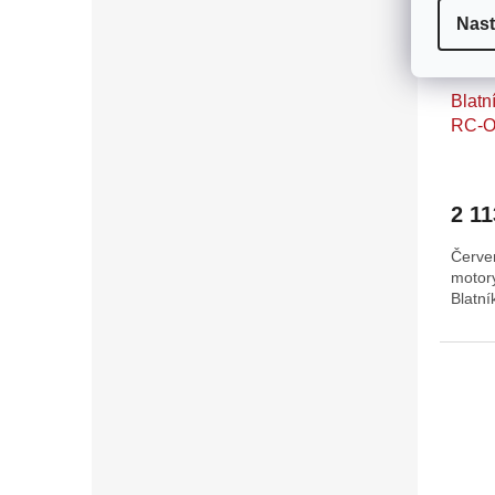
Nast
Blatn
RC-O
2 11
Červen
motory
Blatní