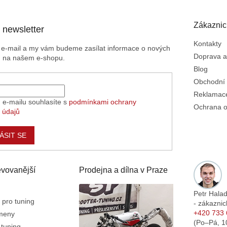
Zákaznic
 newsletter
Kontakty
j e-mail a my vám budeme zasílat informace o nových
Doprava a
h na našem e-shopu.
Blog
Obchodní
Reklamace
 e-mailu souhlasíte s
podmínkami ochrany
Ochrana o
 údajů
ÁSIT SE
vovanější
Prodejna a dílna v Praze
Petr Hala
 pro tuning
- zákaznic
+420 733 
emeny
(Po–Pá,
1
 tuning