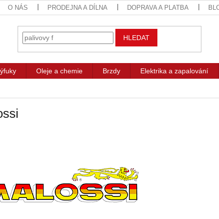
O NÁS
PRODEJNA A DÍLNA
DOPRAVA A PLATBA
BL
HLEDAT
ýfuky
Oleje a chemie
Brzdy
Elektrika a zapalování
ossi