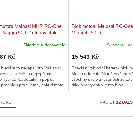
 motoru Malossi MHR RC-One
Blok motoru Malossi RC-One
 Piaggio 50 LC dlouhý blok
Minarelli 50 LC
Skladem u dodavatele
Skladem u do
587 Kč
15 543 Kč
hledáte to nejlepší pro Váš stroj,
Speciální závodní karter / blok 
lossi je určitě to nejlepší co
Malossi, kde italští inženýři zúroči
 vybrat. Na detailním popisu
všechny svoje zkušenosti ze zá
o produktu pracujeme, pokud máte
díky nim vyvinuly tento blok.
 tak nás neváhejte...
Optimalizovaná cesta směsi do..
HORU
NAČÍST 12 DALŠ