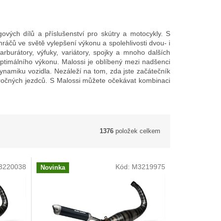
ových dílů a příslušenství pro skútry a motocykly. S
ráčů ve světě vylepšení výkonu a spolehlivosti dvou- i
arburátory, výfuky, variátory, spojky a mnoho dalších
imálního výkonu. Malossi je oblíbený mezi nadšenci
dynamiku vozidla. Nezáleží na tom, zda jste začátečník
áročných jezdců. S Malossi můžete očekávat kombinaci
1376
položek celkem
3220038
Kód:
M3219975
Novinka