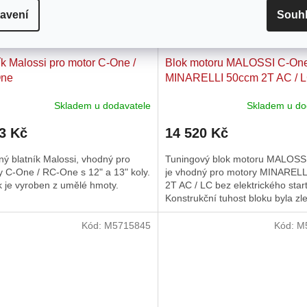
avení
Souh
ík Malossi pro motor C-One /
Blok motoru MALOSSI C-One
ne
MINARELLI 50ccm 2T AC / ​
Skladem u dodavatele
Skladem u do
3 Kč
14 520 Kč
ý blatník Malossi, vhodný pro
Tuningový blok motoru MALOSS
 C-One / RC-One s 12" a 13" koly.
je vhodný pro motory MINAREL
k je vyroben z umělé hmoty.
2T AC / ​LC bez elektrického star
Konstrukční tuhost bloku byla z
má přepracovanou...
Kód:
M5715845
Kód:
M