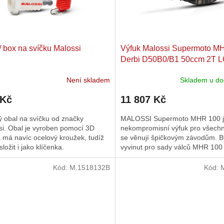
/ box na svíčku Malossi
Výfuk Malossi Supermoto M
Derbi D50B0/​B1 50ccm 2T 
Není skladem
Skladem u do
 Kč
11 807 Kč
ý obal na svíčku od značky
MALOSSI Supermoto MHR 100 
si. Obal je vyroben pomocí 3D
nekompromisní výfuk pro všechny
a má navíc ocelový kroužek, tudíž
se věnují špičkovým závodům. B
ložit i jako klíčenka.
vyvinut pro sady válců MHR 100
(M3119145) a vyladěn pro motory
Kód:
M.1518132B
Kód: