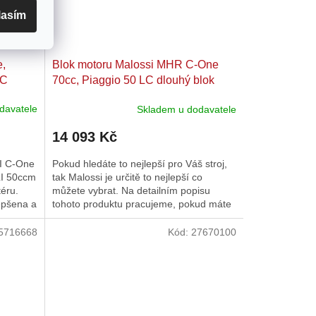
lasím
,
Blok motoru Malossi MHR C-One
LC
70cc, Piaggio 50 LC dlouhý blok
davatele
Skladem u dodavatele
14 093 Kč
I C-One
Pokud hledáte to nejlepší pro Váš stroj,
LI 50ccm
tak Malossi je určitě to nejlepší co
téru.
můžete vybrat. Na detailním popisu
lepšena a
tohoto produktu pracujeme, pokud máte
dotazy tak nás neváhejte...
5716668
Kód:
27670100