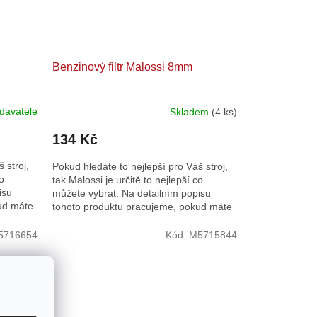
Benzinový filtr Malossi 8mm
davatele
Skladem
(4 ks)
134 Kč
 stroj,
Pokud hledáte to nejlepší pro Váš stroj,
co
tak Malossi je určitě to nejlepší co
isu
můžete vybrat. Na detailním popisu
ud máte
tohoto produktu pracujeme, pokud máte
dotazy tak nás neváhejte...
5716654
Kód:
M5715844