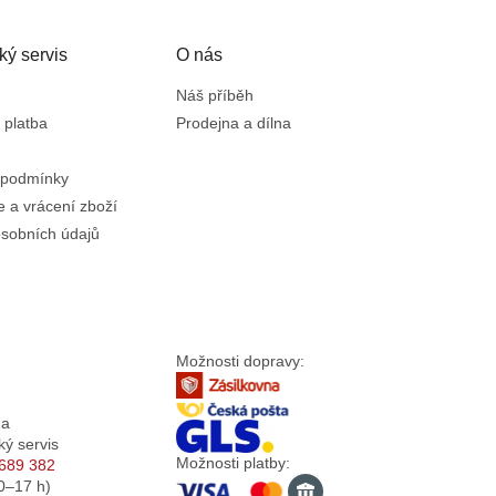
v
á
n
ký servis
O nás
í
Náš příběh
 platba
Prodejna a dílna
 podmínky
 a vrácení zboží
sobních údajů
Možnosti dopravy:
da
ký servis
Možnosti platby:
689 382
0–17
h)