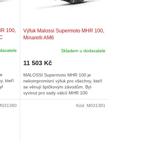
HR 100,
Výfuk Malossi Supermoto MHR 100,
LC
Minarelli AM6
davatele
Skladem u dodavatele
11 503 Kč
je
MALOSSI Supermoto MHR 100 je
, kteří
nekompromisní výfuk pro všechny, kteří
yl
se věnují špičkovým závodům. Byl
vyvinut pro sady válců MHR 100
...
(M3119078) a vyladěn pro motory...
M031380
Kód:
M031381