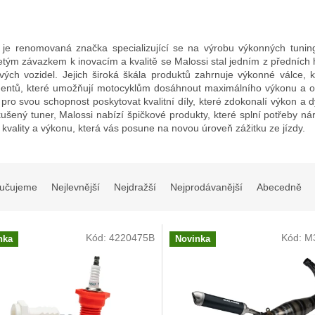
 je renomovaná značka specializující se na výrobu výkonných tuning
etým závazkem k inovacím a kvalitě se Malossi stal jedním z předních h
ových vozidel. Jejich široká škála produktů zahrnuje výkonné válce, k
ntů, které umožňují motocyklům dosáhnout maximálního výkonu a opt
 pro svou schopnost poskytovat kvalitní díly, které zdokonalí výkon a 
ušený tuner, Malossi nabízí špičkové produkty, které splní potřeby n
, kvality a výkonu, která vás posune na novou úroveň zážitku ze jízdy.
učujeme
Nejlevnější
Nejdražší
Nejprodávanější
Abecedně
Kód:
4220475B
Kód:
M
nka
Novinka