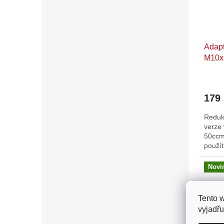
Adapt
M10x1
Piag
179
Redukc
verze
50ccm
použít
typ m
Novi
Tento 
vyjadřu