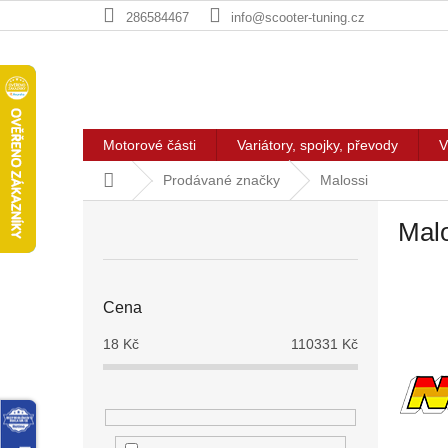
Přejít
286584467
info@scooter-tuning.cz
na
obsah
Motorové části
Variátory, spojky, převody
V
Domů
Prodávané značky
Malossi
P
Mal
o
s
t
r
Cena
a
n
18
Kč
110331
Kč
n
í
p
a