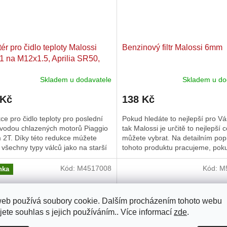
ér pro čidlo teploty Malossi
Benzinový filtr Malossi 6mm
 na M12x1.5, Aprilia SR50,
gio NRG Power Euro4
Skladem u dodavatele
Skladem u do
 Kč
138 Kč
e pro čidlo teploty pro poslední
Pokud hledáte to nejlepší pro Váš
 vodou chlazených motorů Piaggio
tak Malossi je určitě to nejlepší 
 2T. Díky této redukce múžete
můžete vybrat. Na detailním pop
 všechny typy válců jako na starší
tohoto produktu pracujeme, pok
otoru s čidlem M10x1.
dotazy tak nás neváhejte...
Kód:
M4517008
Kód:
M
nka
web používá soubory cookie. Dalším procházením tohoto webu
jete souhlas s jejich používáním.. Více informací
zde
.