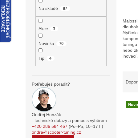
n
e
Na skladě
87
l
Malossi
dlouhol
Akce
3
čtyřkol
kompone
Novinka
70
tuningu
nebo zk
inovací
Tip
4
Ř
a
Dopor
Potřebuješ poradit?
z
e
V
n
Novi
ý
í
p
p
Ondřej Honzák
- technické dotazy a pomoc s výběrem
i
r
+420 286 584 467
(Po–Pá,
10–17
h)
s
o
ondra@scooter-tuning.cz
p
d