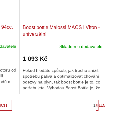
 94cc,
Boost bottle Malossi MACS I Viton -
univerzální
davatele
Skladem u dodavatele
1 093 Kč
motoru od
Pokud hledáte způsob, jak trochu snížit
li
spotřebu paliva a optimalizovat chování
vodů a
odezvy na plyn, tak boost bottle je to, co
potřebujete. Výhodou Boost Bottle je, že
.
směs již není...
S
1
115
ÍCH
t
r
á
n
k
o