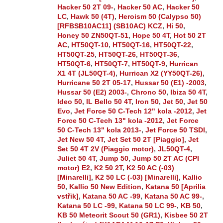
Hacker 50 2T 09-
,
Hacker 50 AC
,
Hacker 50
LC
,
Hawk 50 (4T)
,
Heroism 50 (Calypso 50)
[RFBSB10AC11] (SB10AC) KCZ
,
Hi 50
,
Honey 50 ZN50QT-51
,
Hope 50 4T
,
Hot 50 2T
AC
,
HT50QT-10
,
HT50QT-16
,
HT50QT-22
,
HT50QT-25
,
HT50QT-26
,
HT50QT-36
,
HT50QT-6
,
HT50QT-7
,
HT50QT-9
,
Hurrican
X1 4T (JL50QT-4)
,
Hurrican X2 (YY50QT-26)
,
Hurricane 50 2T 05-17
,
Hussar 50 (E1) -2003
,
Hussar 50 (E2) 2003-
,
Chrono 50
,
Ibiza 50 4T
,
Ideo 50
,
IL Bello 50 4T
,
Iron 50
,
Jet 50
,
Jet 50
Evo
,
Jet Force 50 C-Tech 12" kola -2012
,
Jet
Force 50 C-Tech 13" kola -2012
,
Jet Force
50 C-Tech 13" kola 2013-
,
Jet Force 50 TSDI
,
Jet New 50 4T
,
Jet Set 50 2T [Piaggio]
,
Jet
Set 50 4T 2V (Piaggio motor)
,
JL50QT-4
,
Juliet 50 4T
,
Jump 50
,
Jump 50 2T AC (CPI
motor) E2
,
K2 50 2T
,
K2 50 AC (-03)
[Minarelli]
,
K2 50 LC (-03) [Minarelli]
,
Kallio
50
,
Kallio 50 New Edition
,
Katana 50 [Aprilia
vstřik]
,
Katana 50 AC -99
,
Katana 50 AC 99-
,
Katana 50 LC -99
,
Katana 50 LC 99-
,
KB 50
,
KB 50 Meteorit Scout 50 (GR1)
,
Kisbee 50 2T