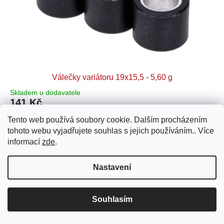
Válečky variátoru 19x15,5 - 5,60 g
Skladem u dodavatele
141 Kč
Tento web používá soubory cookie. Dalším procházením
Spolehlivá OEM náhrada válečků variátoru pro každodenní jízdu
tohoto webu vyjadřujete souhlas s jejich používáním.. Více
poskytuje plynulý chod a stabilní výkon skútru v běžném
provozu
informací
zde
.
Kat. číslo:
12700-MF15-0056
Nastavení
Souhlasím