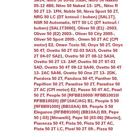
SA14
,
Nitro 50 99-02 55BR
,
Nitro 50 Naked
05-12 4B0
,
Nitro 50 Naked 13- 1PL
,
Nitro R
50 2T 13- 1PH
,
Noble 50
,
Nova Sport 50 2T
,
NRG 50 LC (DT kotouč / buben) [SAL1T]
,
NSR 50 Automatic
,
NTT 50 LC (DT kotouč /
buben) [SAL1T3000]
,
Oliver 50 (E1) -2003
,
Oliver 50 (E2) 2003-
,
Oliver 50 City 2005-
,
Oliver 50 Sport 2005-
,
Omen 50 2T AC (CPI
motor) E2
,
Omen Toxic 50
,
Onyx 50 2T
,
Onyx
50 4T
,
Ovetto 50 2T 02-03 SA15
,
Ovetto 50
2T 04-07 SA21
,
Ovetto 50 2T 08-12 SA34
,
Ovetto 50 2T 13- 2AP
,
Ovetto 50 2T 97-01
5AD
,
Ovetto 50 4T 09-12 SA40
,
Ovetto 50 4T
13- 2AC SA46
,
Ovetto 50 One 2T 13- 2DK
,
Pandora 50 2T
,
Pandora 50 4T
,
Panther 50
,
Papillion 50 2T
,
Paradise 50 2T
,
Paradise 50
2T AC (CPI motor) E2
,
Paseo 50 4T AC
,
Pearl
50 2T
,
People 50 [RFBB10000/ RFBB10010/
RFBB10020] (BF10AC/AG) B1
,
People S 50
[RFBB91000] (BB10AA) B9
,
People S 50
Elegance [RFBB91000] (BB10AJ) B9
,
Pepe
50 (-03) [Minarelli]
,
Pepe 50 (03-06) [Morini]
,
Piacenza 50 4T
,
Pista 50
,
Pista 50 2T AC
,
Pista 50 2T LC
,
Pixel 50 2T 09-
,
Pizza 50