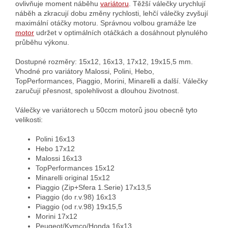
ovlivňuje moment náběhu
variátoru
. Těžší válečky urychlují
náběh a zkracují dobu změny rychlosti, lehčí válečky zvyšují
maximální otáčky motoru. Správnou volbou gramáže lze
motor
udržet v optimálních otáčkách a dosáhnout plynulého
průběhu výkonu.
Dostupné rozměry: 15x12, 16x13, 17x12, 19x15,5 mm.
Vhodné pro variátory Malossi, Polini, Hebo,
TopPerformances, Piaggio, Morini, Minarelli a další. Válečky
zaručují přesnost, spolehlivost a dlouhou životnost.
Válečky ve variátorech u 50ccm motorů jsou obecně tyto
velikosti:
Polini 16x13
Hebo 17x12
Malossi 16x13
TopPerformances 15x12
Minarelli original 15x12
Piaggio (Zip+Sfera 1.Serie) 17x13,5
Piaggio (do r.v.98) 16x13
Piaggio (od r.v.98) 19x15,5
Morini 17x12
Peugeot/Kymco/Honda 16x13