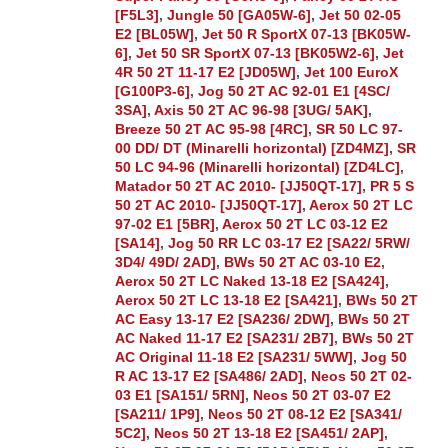
[F5L3]
,
Jungle 50 [GA05W-6]
,
Jet 50 02-05
E2 [BL05W]
,
Jet 50 R SportX 07-13 [BK05W-
6]
,
Jet 50 SR SportX 07-13 [BK05W2-6]
,
Jet
4R 50 2T 11-17 E2 [JD05W]
,
Jet 100 EuroX
[G100P3-6]
,
Jog 50 2T AC 92-01 E1 [4SC/
3SA]
,
Axis 50 2T AC 96-98 [3UG/ 5AK]
,
Breeze 50 2T AC 95-98 [4RC]
,
SR 50 LC 97-
00 DD/ DT (Minarelli horizontal) [ZD4MZ]
,
SR
50 LC 94-96 (Minarelli horizontal) [ZD4LC]
,
Matador 50 2T AC 2010- [JJ50QT-17]
,
PR 5 S
50 2T AC 2010- [JJ50QT-17]
,
Aerox 50 2T LC
97-02 E1 [5BR]
,
Aerox 50 2T LC 03-12 E2
[SA14]
,
Jog 50 RR LC 03-17 E2 [SA22/ 5RW/
3D4/ 49D/ 2AD]
,
BWs 50 2T AC 03-10 E2
,
Aerox 50 2T LC Naked 13-18 E2 [SA424]
,
Aerox 50 2T LC 13-18 E2 [SA421]
,
BWs 50 2T
AC Easy 13-17 E2 [SA236/ 2DW]
,
BWs 50 2T
AC Naked 11-17 E2 [SA231/ 2B7]
,
BWs 50 2T
AC Original 11-18 E2 [SA231/ 5WW]
,
Jog 50
R AC 13-17 E2 [SA486/ 2AD]
,
Neos 50 2T 02-
03 E1 [SA151/ 5RN]
,
Neos 50 2T 03-07 E2
[SA211/ 1P9]
,
Neos 50 2T 08-12 E2 [SA341/
5C2]
,
Neos 50 2T 13-18 E2 [SA451/ 2AP]
,