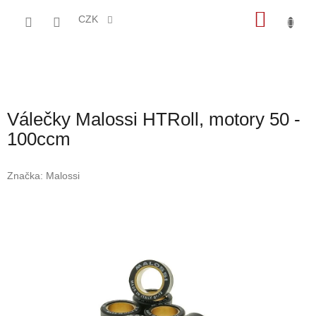
Přejít
NÁKU
na
CZK
obsah
KOŠÍK
Válečky Malossi HTRoll, motory 50 -
100ccm
Značka:
Malossi