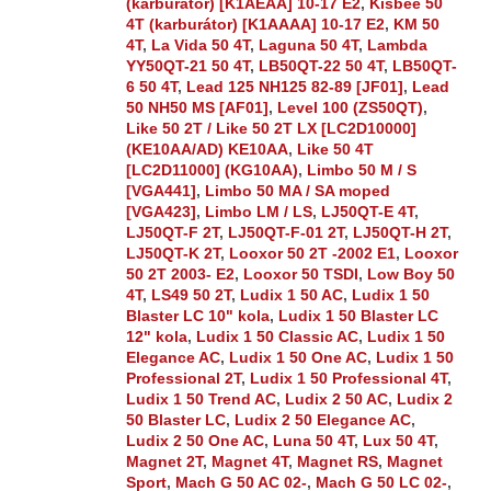
(karburátor) [K1AEAA] 10-17 E2
,
Kisbee 50
4T (karburátor) [K1AAAA] 10-17 E2
,
KM 50
4T
,
La Vida 50 4T
,
Laguna 50 4T
,
Lambda
YY50QT-21 50 4T
,
LB50QT-22 50 4T
,
LB50QT-
6 50 4T
,
Lead 125 NH125 82-89 [JF01]
,
Lead
50 NH50 MS [AF01]
,
Level 100 (ZS50QT)
,
Like 50 2T / Like 50 2T LX [LC2D10000]
(KE10AA/AD) KE10AA
,
Like 50 4T
[LC2D11000] (KG10AA)
,
Limbo 50 M / S
[VGA441]
,
Limbo 50 MA / SA moped
[VGA423]
,
Limbo LM / LS
,
LJ50QT-E 4T
,
LJ50QT-F 2T
,
LJ50QT-F-01 2T
,
LJ50QT-H 2T
,
LJ50QT-K 2T
,
Looxor 50 2T -2002 E1
,
Looxor
50 2T 2003- E2
,
Looxor 50 TSDI
,
Low Boy 50
4T
,
LS49 50 2T
,
Ludix 1 50 AC
,
Ludix 1 50
Blaster LC 10" kola
,
Ludix 1 50 Blaster LC
12" kola
,
Ludix 1 50 Classic AC
,
Ludix 1 50
Elegance AC
,
Ludix 1 50 One AC
,
Ludix 1 50
Professional 2T
,
Ludix 1 50 Professional 4T
,
Ludix 1 50 Trend AC
,
Ludix 2 50 AC
,
Ludix 2
50 Blaster LC
,
Ludix 2 50 Elegance AC
,
Ludix 2 50 One AC
,
Luna 50 4T
,
Lux 50 4T
,
Magnet 2T
,
Magnet 4T
,
Magnet RS
,
Magnet
Sport
,
Mach G 50 AC 02-
,
Mach G 50 LC 02-
,