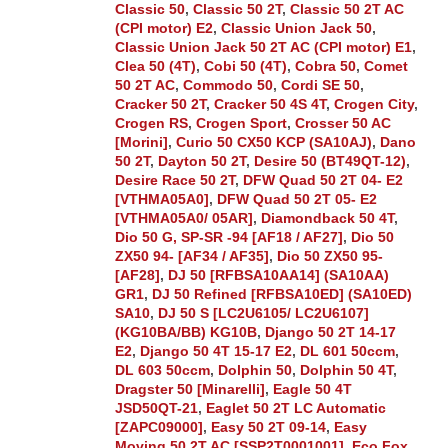
Classic 50
,
Classic 50 2T
,
Classic 50 2T AC
(CPI motor) E2
,
Classic Union Jack 50
,
Classic Union Jack 50 2T AC (CPI motor) E1
,
Clea 50 (4T)
,
Cobi 50 (4T)
,
Cobra 50
,
Comet
50 2T AC
,
Commodo 50
,
Cordi SE 50
,
Cracker 50 2T
,
Cracker 50 4S 4T
,
Crogen City
,
Crogen RS
,
Crogen Sport
,
Crosser 50 AC
[Morini]
,
Curio 50 CX50 KCP (SA10AJ)
,
Dano
50 2T
,
Dayton 50 2T
,
Desire 50 (BT49QT-12)
,
Desire Race 50 2T
,
DFW Quad 50 2T 04- E2
[VTHMA05A0]
,
DFW Quad 50 2T 05- E2
[VTHMA05A0/ 05AR]
,
Diamondback 50 4T
,
Dio 50 G, SP-SR -94 [AF18 / AF27]
,
Dio 50
ZX50 94- [AF34 / AF35]
,
Dio 50 ZX50 95-
[AF28]
,
DJ 50 [RFBSA10AA14] (SA10AA)
GR1
,
DJ 50 Refined [RFBSA10ED] (SA10ED)
SA10
,
DJ 50 S [LC2U6105/ LC2U6107]
(KG10BA/BB) KG10B
,
Django 50 2T 14-17
E2
,
Django 50 4T 15-17 E2
,
DL 601 50ccm
,
DL 603 50ccm
,
Dolphin 50
,
Dolphin 50 4T
,
Dragster 50 [Minarelli]
,
Eagle 50 4T
JSD50QT-21
,
Eaglet 50 2T LC Automatic
[ZAPC09000]
,
Easy 50 2T 09-14
,
Easy
Moving 50 2T AC [SSP2T0001001]
,
Eco Fox