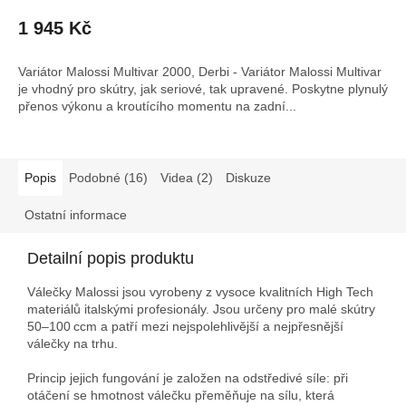
1 945 Kč
Variátor Malossi Multivar 2000, Derbi - Variátor Malossi Multivar
je vhodný pro skútry, jak seriové, tak upravené. Poskytne plynulý
přenos výkonu a kroutícího momentu na zadní...
Popis
Podobné (16)
Videa (2)
Diskuze
Ostatní informace
Detailní popis produktu
Válečky Malossi jsou vyrobeny z vysoce kvalitních High Tech
materiálů italskými profesionály. Jsou určeny pro malé skútry
50–100 ccm a patří mezi nejspolehlivější a nejpřesnější
válečky na trhu.
Princip jejich fungování je založen na odstředivé síle: při
otáčení se hmotnost válečku přeměňuje na sílu, která