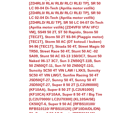
[ZD4RL0/ RLA/ RLB/ RLC/ RLE/ TP]
,
SR 50
LC 00-04 Di-Tech (Aprilia motor vstřik)
[ZD4RL0/ RLA/ RLB/ RLC/ RLE/ TP]
,
SR 50
LC 02-04 Di-Tech (Aprilia motor vstřik)
[ZD4RLD/ RLE/ TP]
,
SR 50 LC 04-07 Di-Tech
(Aprilia motor vstřik) [ZD4VF0/ VFA/ VFC/
VM]
,
SS49 50 2T
,
ST 50 Rapido
,
Storm 50
[TEC2T]
,
Storm 50 2T 93-94 (Piaggio motor)
[TEC1T]
,
Storm 50 AC (DT kotouč / buben)
94-96 [TEC1T]
,
Strada 50 4T
,
Street Magic 50
TR50
,
Street Race 50 4T
,
Stunt 50 AC -02
SA09
,
Stunt 50 AC 03-13 1S0/3C7
,
Stunt 50
Naked 06-17 3C7
,
Sun 3 ZN50QT-11B
,
Sun
50 ZN50QT-11
,
Sun IV 50 ZN50QT-11G
,
Suncity SC50 4T VIN LAW / LXKS
,
Suncity
SC50 4T VIN LWGT
,
Sunfire Racing 50 4T
JSD50QT-27
,
Sunny 50 4T
,
Sunny 50 4T
JSD50QT-27
,
Super 8 50 2T [LC2U90000]
(KF10AA)
,
Super 8 50 2T [LC2U91000]
(KF10CA) KF10AA
,
Super 8 50 4T / Big Tire
[LC2U70000/ LC2U70300] (KL10SA/SE)
CK50QT-6
,
Super 9 50 AC [RFBS10100/
RFBS10110/ RFBS10120] (SF10DA/DL/DN)