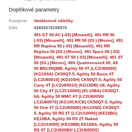
Doplňkové parametry
Kategorie
:
Variátorové válečky
EAN
:
42602678108970
491 GT 50 AC (-03) [Minarelli]
,
491 RR 50
(-03) [Minarelli]
,
491 RR 50 (03-) [Morini]
,
491
RR Replica 50 (-03) [Minarelli]
,
491 RR
Replica 50 (03-) [Morini]
,
491 Sport 50 (-03)
[Minarelli]
,
491 ST 50 (-03) [Minarelli]
,
491 ST
50 (03-) [Morini]
,
49X QuattronoveX 50
,
A9
50 BN139QMB
,
Agility 50 4T [LC2U60000]
(KG10SA) CK50QT-5
,
Agility 50 Basic 4T
[LC2U60010] (KD10SH) CK50QT-5
,
Agility 50
Carry 4T [LC2U65010] (KG10DB) U6
,
Agility
50 City 4T [LC2C10000] (KL10BA) CK50QT-
6A
,
Agility 50 MMC 4T [LC2U60050/
LC2U60070] (KG10CA/CB) CK50QT-5
,
Agility
50 One 4T [LC2U60000] (KG10SD) CK50QT-
5
,
Agility 50 RS 2T [LC2U10000] (KE10BG)
KE10BA
,
Agility 50 RS 2T Naked
[LC2U10000] (KE10BB) KE10BA
,
Agility 50
RS 4T [LC2U600B0/ LC2U600D0]