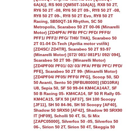
6A(A)]
,
RS 900 [QM50T-10A(A)]
,
RX8 50 2T
,
RY6 50 2T -08
,
RY6 50 2T 09-
,
RY8 50 2T -08
,
RY8 50 2T 09-
,
RY8 50 2T Evo
,
RY8 50 2T
Racing
,
SB50QT-16 Rhythm
,
SC 50
Metropolis
,
Scarabeo 50 2T 00-06 (Minarelli
Motor) [ZD4PFA/ PFB/ PFC/ PFD/ PFF0/
PFF1/ PFF2/ PFG/ TH0/ THA]
,
Scarabeo 50
2T 01-04 Di-Tech (Aprilia motor vstřik)
[ZD4SC/ ZD4TR]
,
Scarabeo 50 2T 93-97
(Minarelli Motor) [072/ 081/ 081P1/ 092/ 094]
,
Scarabeo 50 2T 98- (Minarelli Motor)
[ZD4PF00/ PF01/ 02/ 03/ PFA/ PFB/ PFC/ PFD/
PFE]
,
Scarabeo 50 2T 99- (Minarelli Motor)
[ZD4PF04/ PF05/ PFF0/ PFG]
,
Scoop 50
,
SD
50 Avanti
,
Sento 50 [RFBU80000] (SD10RA)
U8
,
Sepia 50
,
SF 50 99-04 KM4CA14A7
,
SF
50 B Racing 05- KM4CA14
,
SF 50 R Rally 05-
KM4CA15
,
SFX 50 [AF37]
,
SH 100 Scoopy
[JF11]
,
SH 50 84-96
,
SH 50 Scoopy [AF40]
,
Shadow 50 SRX50 [AF42]
,
Shadow 90 SRX90
IT [HF09]
,
Scholli 50 4T
,
Si
,
Si Mix
[ZAPC05000]
,
Silverfox 50 -05
,
Silverfox 50
06-
,
Sirion 50 2T
,
Sirion 50 4T
,
Skeggia 50