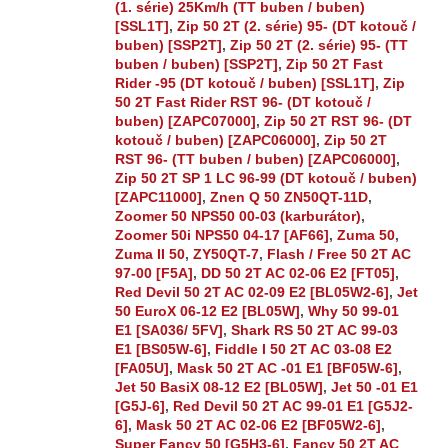
(1. série) 25Km/h (TT buben / buben)
[SSL1T]
,
Zip 50 2T (2. série) 95- (DT kotouč /
buben) [SSP2T]
,
Zip 50 2T (2. série) 95- (TT
buben / buben) [SSP2T]
,
Zip 50 2T Fast
Rider -95 (DT kotouč / buben) [SSL1T]
,
Zip
50 2T Fast Rider RST 96- (DT kotouč /
buben) [ZAPC07000]
,
Zip 50 2T RST 96- (DT
kotouč / buben) [ZAPC06000]
,
Zip 50 2T
RST 96- (TT buben / buben) [ZAPC06000]
,
Zip 50 2T SP 1 LC 96-99 (DT kotouč / buben)
[ZAPC11000]
,
Znen Q 50 ZN50QT-11D
,
Zoomer 50 NPS50 00-03 (karburátor)
,
Zoomer 50i NPS50 04-17 [AF66]
,
Zuma 50
,
Zuma II 50
,
ZY50QT-7
,
Flash / Free 50 2T AC
97-00 [F5A]
,
DD 50 2T AC 02-06 E2 [FT05]
,
Red Devil 50 2T AC 02-09 E2 [BL05W2-6]
,
Jet
50 EuroX 06-12 E2 [BL05W]
,
Why 50 99-01
E1 [SA036/ 5FV]
,
Shark RS 50 2T AC 99-03
E1 [BS05W-6]
,
Fiddle I 50 2T AC 03-08 E2
[FA05U]
,
Mask 50 2T AC -01 E1 [BF05W-6]
,
Jet 50 BasiX 08-12 E2 [BL05W]
,
Jet 50 -01 E1
[G5J-6]
,
Red Devil 50 2T AC 99-01 E1 [G5J2-
6]
,
Mask 50 2T AC 02-06 E2 [BF05W2-6]
,
Super Fancy 50 [G5H3-6]
,
Fancy 50 2T AC