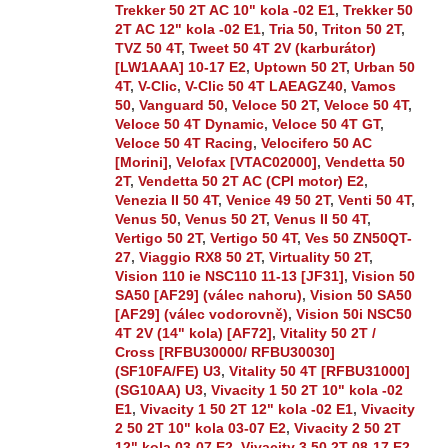
Trekker 50 2T AC 10" kola -02 E1
,
Trekker 50
2T AC 12" kola -02 E1
,
Tria 50
,
Triton 50 2T
,
TVZ 50 4T
,
Tweet 50 4T 2V (karburátor)
[LW1AAA] 10-17 E2
,
Uptown 50 2T
,
Urban 50
4T
,
V-Clic
,
V-Clic 50 4T LAEAGZ40
,
Vamos
50
,
Vanguard 50
,
Veloce 50 2T
,
Veloce 50 4T
,
Veloce 50 4T Dynamic
,
Veloce 50 4T GT
,
Veloce 50 4T Racing
,
Velocifero 50 AC
[Morini]
,
Velofax [VTAC02000]
,
Vendetta 50
2T
,
Vendetta 50 2T AC (CPI motor) E2
,
Venezia II 50 4T
,
Venice 49 50 2T
,
Venti 50 4T
,
Venus 50
,
Venus 50 2T
,
Venus II 50 4T
,
Vertigo 50 2T
,
Vertigo 50 4T
,
Ves 50 ZN50QT-
27
,
Viaggio RX8 50 2T
,
Virtuality 50 2T
,
Vision 110 ie NSC110 11-13 [JF31]
,
Vision 50
SA50 [AF29] (válec nahoru)
,
Vision 50 SA50
[AF29] (válec vodorovně)
,
Vision 50i NSC50
4T 2V (14" kola) [AF72]
,
Vitality 50 2T /
Cross [RFBU30000/ RFBU30030]
(SF10FA/FE) U3
,
Vitality 50 4T [RFBU31000]
(SG10AA) U3
,
Vivacity 1 50 2T 10" kola -02
E1
,
Vivacity 1 50 2T 12" kola -02 E1
,
Vivacity
2 50 2T 10" kola 03-07 E2
,
Vivacity 2 50 2T
12" kola 03-07 E2
,
Vivacity 3 50 2T 08-17 E2
,