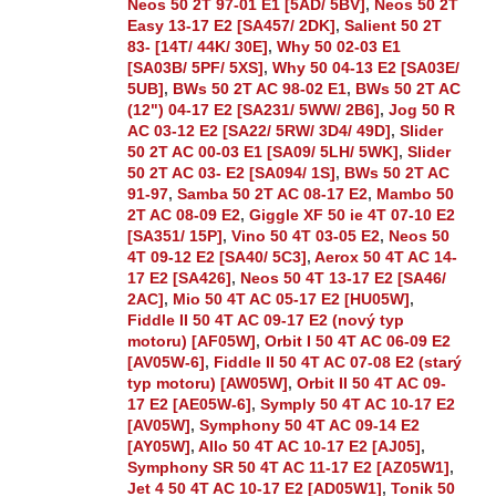
Neos 50 2T 97-01 E1 [5AD/ 5BV]
,
Neos 50 2T
Easy 13-17 E2 [SA457/ 2DK]
,
Salient 50 2T
83- [14T/ 44K/ 30E]
,
Why 50 02-03 E1
[SA03B/ 5PF/ 5XS]
,
Why 50 04-13 E2 [SA03E/
5UB]
,
BWs 50 2T AC 98-02 E1
,
BWs 50 2T AC
(12") 04-17 E2 [SA231/ 5WW/ 2B6]
,
Jog 50 R
AC 03-12 E2 [SA22/ 5RW/ 3D4/ 49D]
,
Slider
50 2T AC 00-03 E1 [SA09/ 5LH/ 5WK]
,
Slider
50 2T AC 03- E2 [SA094/ 1S]
,
BWs 50 2T AC
91-97
,
Samba 50 2T AC 08-17 E2
,
Mambo 50
2T AC 08-09 E2
,
Giggle XF 50 ie 4T 07-10 E2
[SA351/ 15P]
,
Vino 50 4T 03-05 E2
,
Neos 50
4T 09-12 E2 [SA40/ 5C3]
,
Aerox 50 4T AC 14-
17 E2 [SA426]
,
Neos 50 4T 13-17 E2 [SA46/
2AC]
,
Mio 50 4T AC 05-17 E2 [HU05W]
,
Fiddle II 50 4T AC 09-17 E2 (nový typ
motoru) [AF05W]
,
Orbit I 50 4T AC 06-09 E2
[AV05W-6]
,
Fiddle II 50 4T AC 07-08 E2 (starý
typ motoru) [AW05W]
,
Orbit II 50 4T AC 09-
17 E2 [AE05W-6]
,
Symply 50 4T AC 10-17 E2
[AV05W]
,
Symphony 50 4T AC 09-14 E2
[AY05W]
,
Allo 50 4T AC 10-17 E2 [AJ05]
,
Symphony SR 50 4T AC 11-17 E2 [AZ05W1]
,
Jet 4 50 4T AC 10-17 E2 [AD05W1]
,
Tonik 50