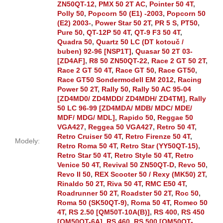
ZN50QT-12
,
PMX 50 2T AC
,
Pointer 50 4T
,
Polly 50
,
Popcorn 50 (E1) -2003
,
Popcorn 50
(E2) 2003-
,
Power Star 50 2T
,
PR 5 S
,
PT50
,
Pure 50
,
QT-12P 50 4T
,
QT-9 F3 50 4T
,
Quadra 50
,
Quartz 50 LC (DT kotouč /
buben) 92-96 [NSP1T]
,
Quasar 50 2T 03-
[ZD4AF]
,
R8 50 ZN50QT-22
,
Race 2 GT 50 2T
,
Race 2 GT 50 4T
,
Race GT 50
,
Race GT50
,
Race GT50 Sondermodell EM 2012
,
Racing
Power 50 2T
,
Rally 50
,
Rally 50 AC 95-04
[ZD4MD0/ ZD4MDD/ ZD4MDH/ ZD4TM]
,
Rally
50 LC 96-99 [ZD4MDA/ MDB/ MDC/ MDE/
MDF/ MDG/ MDL]
,
Rapido 50
,
Reggae 50
VGA427
,
Reggea 50 VGA427
,
Retro 50 4T
,
Retro Cruiser 50 4T
,
Retro Firenze 50 4T
,
Modely
:
Retro Roma 50 4T
,
Retro Star (YY50QT-15)
,
Retro Star 50 4T
,
Retro Style 50 4T
,
Retro
Venice 50 4T
,
Revival 50 ZN50QT-D
,
Revo 50
,
Revo II 50
,
REX Scooter 50 / Rexy (MK50) 2T
,
Rinaldo 50 2T
,
Riva 50 4T
,
RMC E50 4T
,
Roadrunner 50 2T
,
Roadster 50 2T
,
Roc 50
,
Roma 50 (SK50QT-9)
,
Roma 50 4T
,
Romeo 50
4T
,
RS 2.50 [QM50T-10A(B)]
,
RS 400
,
RS 450
[QM50QT-6A]
,
RS 460
,
RS 500 [QM50QT-