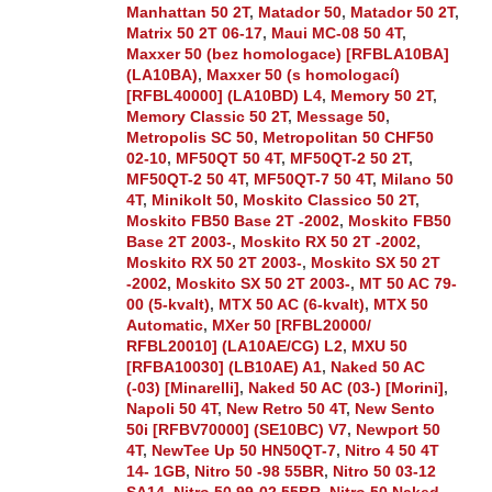
Manhattan 50 2T
,
Matador 50
,
Matador 50 2T
,
Matrix 50 2T 06-17
,
Maui MC-08 50 4T
,
Maxxer 50 (bez homologace) [RFBLA10BA]
(LA10BA)
,
Maxxer 50 (s homologací)
[RFBL40000] (LA10BD) L4
,
Memory 50 2T
,
Memory Classic 50 2T
,
Message 50
,
Metropolis SC 50
,
Metropolitan 50 CHF50
02-10
,
MF50QT 50 4T
,
MF50QT-2 50 2T
,
MF50QT-2 50 4T
,
MF50QT-7 50 4T
,
Milano 50
4T
,
Minikolt 50
,
Moskito Classico 50 2T
,
Moskito FB50 Base 2T -2002
,
Moskito FB50
Base 2T 2003-
,
Moskito RX 50 2T -2002
,
Moskito RX 50 2T 2003-
,
Moskito SX 50 2T
-2002
,
Moskito SX 50 2T 2003-
,
MT 50 AC 79-
00 (5-kvalt)
,
MTX 50 AC (6-kvalt)
,
MTX 50
Automatic
,
MXer 50 [RFBL20000/
RFBL20010] (LA10AE/CG) L2
,
MXU 50
[RFBA10030] (LB10AE) A1
,
Naked 50 AC
(-03) [Minarelli]
,
Naked 50 AC (03-) [Morini]
,
Napoli 50 4T
,
New Retro 50 4T
,
New Sento
50i [RFBV70000] (SE10BC) V7
,
Newport 50
4T
,
NewTee Up 50 HN50QT-7
,
Nitro 4 50 4T
14- 1GB
,
Nitro 50 -98 55BR
,
Nitro 50 03-12