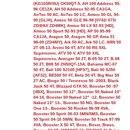
(KG10SR/SU) CK50QT-5
,
AH 100 Address 95-
96 CE12A
,
AH 50 Address 92-95 CA1GA
,
AirTec 50 AC
,
AirTec 50 LC
,
Amico 50 GL 94-
95 [GL/H]
,
Amico 50 GLE 96-98 [0742/ 075/
ZD4HU/ ZD4MK]
,
Amico 50 LX 92-93 [HD]
,
Amico 50 Sport 92-93 [HD]
,
AP 50 95-99
CA1JA
,
Aragon 50
,
Aragon 50 GP
,
Area 51
98-00 [ZD4MY]
,
Ark 50 AC
,
Ark 50 LC
,
ARN 50
2T 09-13
,
Arvini 50 4T
,
ATV 50 RS XXL
Supersonic
,
ATV 50 V
,
ATV 50 XXL
Supercross
,
Avenger 50 2T
,
B-05 50 2T
,
B-08
50 2T
,
B08 50 ZN50QT-15A
,
Bahama MC-07
50 4T
,
Bali 100 SJ100 [HF07]
,
Bali 50 SJ50
[AF32]
,
BE500 50 4T
,
Beta 50 4T
,
Big Max 50
2T AC
,
Bingo 50 / Tennesse 50 -2003
,
Black
Jack 50 4T
,
Blizzard GTA 50
,
Booster 50 -97
[4BX]
,
Booster 50 12"
,
Booster 50 Naked 10"
04-16
,
Booster 50 Naked 12" -12
,
Booster 50
Naked 13" 13-
,
Booster 50 NG
,
Booster 50
One 13-
,
Booster 50 Rocket 96-99 4VA
,
Booster 50 Spirit 00-03 5MN/5MS
,
Booster
50 Spirit 04-16 5WW
,
Booster 50 Track 97-99
4VA
,
Booster X 50 4T
,
Boss
,
Boxer
,
Bravo
,