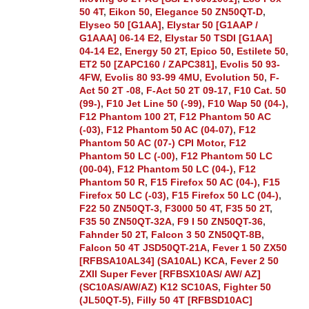
50 4T
,
Eikon 50
,
Elegance 50 ZN50QT-D
,
Elyseo 50 [G1AA]
,
Elystar 50 [G1AAP /
G1AAA] 06-14 E2
,
Elystar 50 TSDI [G1AA]
04-14 E2
,
Energy 50 2T
,
Epico 50
,
Estilete 50
,
ET2 50 [ZAPC160 / ZAPC381]
,
Evolis 50 93-
4FW
,
Evolis 80 93-99 4MU
,
Evolution 50
,
F-
Act 50 2T -08
,
F-Act 50 2T 09-17
,
F10 Cat. 50
(99-)
,
F10 Jet Line 50 (-99)
,
F10 Wap 50 (04-)
,
F12 Phantom 100 2T
,
F12 Phantom 50 AC
(-03)
,
F12 Phantom 50 AC (04-07)
,
F12
Phantom 50 AC (07-) CPI Motor
,
F12
Phantom 50 LC (-00)
,
F12 Phantom 50 LC
(00-04)
,
F12 Phantom 50 LC (04-)
,
F12
Phantom 50 R
,
F15 Firefox 50 AC (04-)
,
F15
Firefox 50 LC (-03)
,
F15 Firefox 50 LC (04-)
,
F22 50 ZN50QT-3
,
F3000 50 4T
,
F35 50 2T
,
F35 50 ZN50QT-32A
,
F9 I 50 ZN50QT-36
,
Fahnder 50 2T
,
Falcon 3 50 ZN50QT-8B
,
Falcon 50 4T JSD50QT-21A
,
Fever 1 50 ZX50
[RFBSA10AL34] (SA10AL) KCA
,
Fever 2 50
ZXII Super Fever [RFBSX10AS/ AW/ AZ]
(SC10AS/AW/AZ) K12 SC10AS
,
Fighter 50
(JL50QT-5)
,
Filly 50 4T [RFBSD10AC]