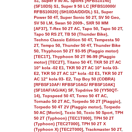
S1
,
Super 9 50 AC Sports [RFBS10140]
(SF10DS) S1
,
Super 9 50 LC [RFBS10000/
RFBS10020] (SH10DA/DD/DL) S1
,
Super
Power 50 4T
,
Super Sonic 50 2T
,
SV 50 Geo
,
SV 50 LM
,
Swan 50 2009-
,
SXR 50 MM
[AF37]
,
T-Rex 50 2T AC
,
Tapo 50
,
Tapo 50 2T
,
Tapo 50 RS 2T
,
TB 50 (Thunder Bike)
,
Techno Classic Edition 50 4T
,
Tempesta 50
2T
,
Tempo 50
,
Thunder 50 4T
,
Thunder Bike
50
,
Thyphoon 50 2T 93-95 (Piaggio motor)
[TEC1T]
,
Thyphoon 50 2T 96-99 (Piaggio
motor) [TEC2T]
,
Titano 50 4T
,
TKR 50 2T AC
10" kola -02 E1
,
TKR 50 2T AC 10" kola 03-
E2
,
TKR 50 2T AC 12" kola -02 E1
,
TKR 50 2T
AC 12" kola 03- E2
,
Top Boy 50 (COBRA)
[RFBSF10AF/ RFBSF10AG/ RFBSF10AK]
(SF10AF/AG/AK) SF
,
Topdrive 50 (YY50QT-
14)
,
Topspeed 50 4T
,
Toreo 50 4T AC
,
Tornado 50 2T AC
,
Torpedo 50 2T [Piaggio]
,
Torpedo 50 4T 2V (Piaggio motor)
,
Torpedo
50 AC [Morini]
,
Toxic 50
,
Toxic 50 Sport
,
TPH
50 2T (Typhoon) [TEC1T000]
,
TPH 50 2T
(Typhoon) [TEC2T000]
,
TPH 50 2T X
(Typhoon X) [TEC2T000]
,
Trackmaster 50 2T
,