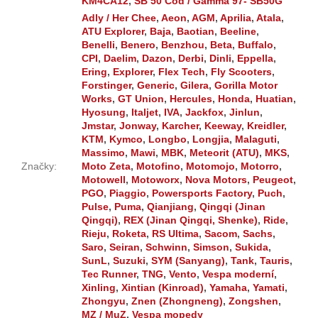
KM4CA12
,
SB 50 Cod / Gamma 97- SB50G
Adly / Her Chee
,
Aeon
,
AGM
,
Aprilia
,
Atala
,
ATU Explorer
,
Baja
,
Baotian
,
Beeline
,
Benelli
,
Benero
,
Benzhou
,
Beta
,
Buffalo
,
CPI
,
Daelim
,
Dazon
,
Derbi
,
Dinli
,
Eppella
,
Ering
,
Explorer
,
Flex Tech
,
Fly Scooters
,
Forstinger
,
Generic
,
Gilera
,
Gorilla Motor
Works
,
GT Union
,
Hercules
,
Honda
,
Huatian
,
Hyosung
,
Italjet
,
IVA
,
Jackfox
,
Jinlun
,
Jmstar
,
Jonway
,
Karcher
,
Keeway
,
Kreidler
,
KTM
,
Kymco
,
Longbo
,
Longjia
,
Malaguti
,
Massimo
,
Mawi
,
MBK
,
Meteorit (ATU)
,
MKS
,
Značky
:
Moto Zeta
,
Motofino
,
Motomojo
,
Motorro
,
Motowell
,
Motoworx
,
Nova Motors
,
Peugeot
,
PGO
,
Piaggio
,
Powersports Factory
,
Puch
,
Pulse
,
Puma
,
Qianjiang
,
Qingqi (Jinan
Qingqi)
,
REX (Jinan Qingqi, Shenke)
,
Ride
,
Rieju
,
Roketa
,
RS Ultima
,
Sacom
,
Sachs
,
Saro
,
Seiran
,
Schwinn
,
Simson
,
Sukida
,
SunL
,
Suzuki
,
SYM (Sanyang)
,
Tank
,
Tauris
,
Tec Runner
,
TNG
,
Vento
,
Vespa moderní
,
Xinling
,
Xintian (Kinroad)
,
Yamaha
,
Yamati
,
Zhongyu
,
Znen (Zhongneng)
,
Zongshen
,
MZ / MuZ
,
Vespa mopedy