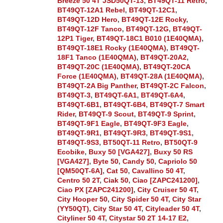
Breeze 50 4T JSD50QT-13
,
BT49QT-11 Retro
,
BT49QT-12A1 Rebel
,
BT49QT-12C1
,
BT49QT-12D Hero
,
BT49QT-12E Rocky
,
BT49QT-12F Tanco
,
BT49QT-12G
,
BT49QT-
12P1 Tiger
,
BT49QT-18C1 B010 (1E40QMA)
,
BT49QT-18E1 Rocky (1E40QMA)
,
BT49QT-
18F1 Tanco (1E40QMA)
,
BT49QT-20A2
,
BT49QT-20C (1E40QMA)
,
BT49QT-20CA
Force (1E40QMA)
,
BT49QT-28A (1E40QMA)
,
BT49QT-2A Big Panther
,
BT49QT-2C Falcon
,
BT49QT-3
,
BT49QT-6A1
,
BT49QT-6A4
,
BT49QT-6B1
,
BT49QT-6B4
,
BT49QT-7 Smart
Rider
,
BT49QT-9 Scout
,
BT49QT-9 Sprint
,
BT49QT-9F1 Eagle
,
BT49QT-9F3 Eagle
,
BT49QT-9R1
,
BT49QT-9R3
,
BT49QT-9S1
,
BT49QT-9S3
,
BT50QT-11 Retro
,
BT50QT-9
Ecobike
,
Buxy 50 [VGA427]
,
Buxy 50 RS
[VGA427]
,
Byte 50
,
Candy 50
,
Capriolo 50
[QM50QT-6A]
,
Cat 50
,
Cavallino 50 4T
,
Centro 50 2T
,
Ciak 50
,
Ciao [ZAPC241200]
,
Ciao PX [ZAPC241200]
,
City Cruiser 50 4T
,
City Hooper 50
,
City Spider 50 4T
,
City Star
(YY50QT)
,
City Star 50 4T
,
Cityleader 50 4T
,
Cityliner 50 4T
,
Citystar 50 2T 14-17 E2
,