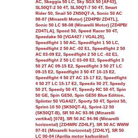
AC
,
Skeggia 50 LC
,
Sky SGX 50 [AF43]
,
SL50QT-2 50 4T
,
SL50QT-7 50 4T
,
Smart
Rider 50
,
Snail 50 ZN50QT-A
,
Sonic 50 AC
98-07 (Minarelli Motor) [ZD4PB/ ZD4TL]
,
Sonic 50 LC 98-08 (Minarelli Motor) [ZD4PB/
ZD4TLA]
,
Speed 50
,
Speed Racer 50 4T
,
Speedake 50 [VGA427 / VGAL25]
,
Speedfight 1 50 AC
,
Speedfight 1 50 LC
,
Speedfight 2 50 AC -02 E1
,
Speedfight 2 50
AC 03-09 E2
,
Speedfight 2 50 LC -02 E1
,
Speedfight 2 50 LC 03-09 E2
,
Speedfight 3
50 2T AC 09-15 E2
,
Speedfight 3 50 2T LC
09-15 E2
,
Speedfight 3 50 4T 10-15 E2
,
Speedfight 4 50 2T AC 15-17 E2
,
Speedfight
4 50 2T LC 15-17 E2
,
Speedo 50 2T
,
Speedy
50 2T
,
Speedy 50 4T
,
Speedy RC 50 4T
,
Spin
50 GE
,
Spin GE50
,
Spin GE50 Blue Edition
,
Splinter 50 VGA427
,
Sporty 50 4T
,
Sprint 50
,
Sprint-10 50 (SK50QT-A)
,
Sprint-12 50
(SK50QT-B)
,
SR 50 AC 93-96 (Minarelli
vertikal) [078]
,
SR 50 AC 94-96 (Minarelli
horizontal) [ZD4MR/ ZD4LF]
,
SR 50 AC WWW
97-01 (Minarelli horizontal) [ZD4LY]
,
SR 50
LC 00-04 (Aprilia motor karburátor)