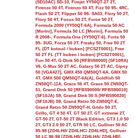
(SD10AC) SD-10
,
Firejet YY50QT-27 2T
,
Firenze 50 4T
,
Firenzo 50 4T
,
Fizz 50 95- 4RC
,
Flash 50 2T
,
Flipper 50 99- SA03
,
Flory 50 2T
,
Flory 50 4T
,
Focus 50 2T
,
Force 50 2T
,
Formula 2000 (YY50QT-6A)
,
Formula 50 AC
[Morini]
,
Formula 50 LC [Morini]
,
Formula 50
R 2008-
,
Formula One (YY50QT-6)
,
Forte 50
95- 3UG
,
Forza 50 2T
,
Freaky 50
,
Free 50 2T
FL (DT kotouč / buben) [FCS2T0001]
,
Free
50 2T FL (TT buben / buben) [FCS2T0001]
,
Fun 50 4T
,
G-Dink 50 [RFBV60000] (SF10RA)
V6
,
G-Max 50 2T AC
,
Galaxy 50 2T AC
,
Gipsy
50 [VGA427]
,
GMX 450 QM50QT-6A
,
GMX 50
4T
,
GMX 500 QM50QT-6A(A)
,
Goldfish 50
ZN50QT-11A
,
Grace 50 4T
,
Grace 50 ZN50QT-
51
,
Grand Dink 50 [RFBS90000/ RFBS90010]
(SF10JA) S9
,
Grand Dink 50 S [RFBS90020]
(SF10JB) S9
,
Grand Retro 50 ZN50QT-E
,
Grand Retro 50 ZN50QT-H
,
Grido 50 2T
,
Grillo
,
GT 4 50 4T
,
GT 50 2T
,
GT extreme 2T
,
GT-50 2T
,
GT-50 2T Black Edition
,
GT3 1.0 50
2T
,
GT3 2.0 50 2T
,
GTR 50 LC
,
Gulliver 50 AC
95-98 [ZD4LH0/ ZD4LHC/ ZD4LHD]
,
Gulliver
50 LC 96-98 [ZD4LH0/ ZD4LHA/ ZD4LHB]
,