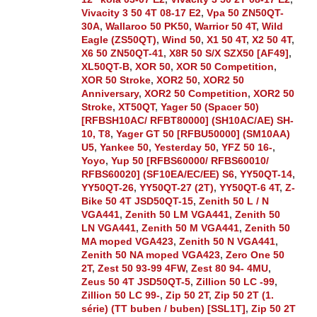
Vivacity 3 50 4T 08-17 E2
,
Vpa 50 ZN50QT-
30A
,
Wallaroo 50 PK50
,
Warrior 50 4T
,
Wild
Eagle (ZS50QT)
,
Wind 50
,
X1 50 4T
,
X2 50 4T
,
X6 50 ZN50QT-41
,
X8R 50 S/X SZX50 [AF49]
,
XL50QT-B
,
XOR 50
,
XOR 50 Competition
,
XOR 50 Stroke
,
XOR2 50
,
XOR2 50
Anniversary
,
XOR2 50 Competition
,
XOR2 50
Stroke
,
XT50QT
,
Yager 50 (Spacer 50)
[RFBSH10AC/ RFBT80000] (SH10AC/AE) SH-
10, T8
,
Yager GT 50 [RFBU50000] (SM10AA)
U5
,
Yankee 50
,
Yesterday 50
,
YFZ 50 16-
,
Yoyo
,
Yup 50 [RFBS60000/ RFBS60010/
RFBS60020] (SF10EA/EC/EE) S6
,
YY50QT-14
,
YY50QT-26
,
YY50QT-27 (2T)
,
YY50QT-6 4T
,
Z-
Bike 50 4T JSD50QT-15
,
Zenith 50 L / N
VGA441
,
Zenith 50 LM VGA441
,
Zenith 50
LN VGA441
,
Zenith 50 M VGA441
,
Zenith 50
MA moped VGA423
,
Zenith 50 N VGA441
,
Zenith 50 NA moped VGA423
,
Zero One 50
2T
,
Zest 50 93-99 4FW
,
Zest 80 94- 4MU
,
Zeus 50 4T JSD50QT-5
,
Zillion 50 LC -99
,
Zillion 50 LC 99-
,
Zip 50 2T
,
Zip 50 2T (1.
série) (TT buben / buben) [SSL1T]
,
Zip 50 2T