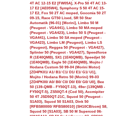
4T AC 12-15 E2 [FW05A]
,
X-Pro 50 4T AC 13-
17 E2 [AE05W4]
,
Symphony S 50 4T AC 15-
17 E2
,
Fox 50 2T AC moped
,
Goccmia 50 2T
09-15
,
Race GT50 Lised
,
SR 50 Star
Automatik (96-01) [Morini]
,
Limbo 50 M
(Peugeot - VGA441)
,
Limbo 50 MA moped
(Peugeot - VGA423)
,
Limbo 50 S (Peugeot -
VGA441)
,
Limbo 50 SA moped (Peugeot -
VGA423)
,
Limbo LM (Peugeot)
,
Limbo LS
(Peugeot)
,
Reggea 50 (Peugeot - VGA427)
,
Splinter 50 (Peugeot - VGA427)
,
Speedforce
R (1E40QMB)
,
SX1 (1E40QMB)
,
Speedjet 50
(1E40QMB)
,
Eagle 50 (1E40QMB)
,
Mojito /
Hodana Custom 50 99-04 (Morini Motor)
[ZD4PK01/ A1/ B1/ C1/ D1/ E1/ G1/ U1]
,
Mojito / Hodana Retro 50 (Morini) 99-03
[ZD4PK00/ A0/ B0/ C0/ D0/ E0/ G0/ U0]
,
Bee
50 (139-QMB - FY50QT-13)
,
49er (139QMB -
FY50QT-5)
,
ZS50QT-4 (Cod 50)
,
Accmipiter
50 4T JSD50QT-21C
,
Squod 50 (Peugeot -
S1A03)
,
Squod 50 S1A03
,
Dink 50
[RFBS80000/ RFBS80010] (SH10CB/ccm) S8
,
Squod 50 [S1A03]
,
SB 50 M Supercod 06-