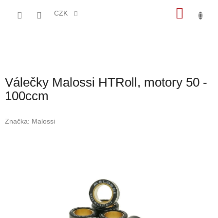
Přejít
NÁKU
na
CZK
obsah
KOŠÍK
Válečky Malossi HTRoll, motory 50 -
100ccm
Značka:
Malossi