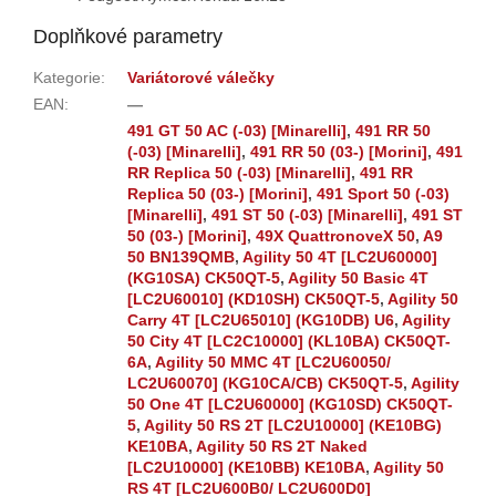
Doplňkové parametry
Kategorie
:
Variátorové válečky
EAN
:
—
491 GT 50 AC (-03) [Minarelli]
,
491 RR 50
(-03) [Minarelli]
,
491 RR 50 (03-) [Morini]
,
491
RR Replica 50 (-03) [Minarelli]
,
491 RR
Replica 50 (03-) [Morini]
,
491 Sport 50 (-03)
[Minarelli]
,
491 ST 50 (-03) [Minarelli]
,
491 ST
50 (03-) [Morini]
,
49X QuattronoveX 50
,
A9
50 BN139QMB
,
Agility 50 4T [LC2U60000]
(KG10SA) CK50QT-5
,
Agility 50 Basic 4T
[LC2U60010] (KD10SH) CK50QT-5
,
Agility 50
Carry 4T [LC2U65010] (KG10DB) U6
,
Agility
50 City 4T [LC2C10000] (KL10BA) CK50QT-
6A
,
Agility 50 MMC 4T [LC2U60050/
LC2U60070] (KG10CA/CB) CK50QT-5
,
Agility
50 One 4T [LC2U60000] (KG10SD) CK50QT-
5
,
Agility 50 RS 2T [LC2U10000] (KE10BG)
KE10BA
,
Agility 50 RS 2T Naked
[LC2U10000] (KE10BB) KE10BA
,
Agility 50
RS 4T [LC2U600B0/ LC2U600D0]