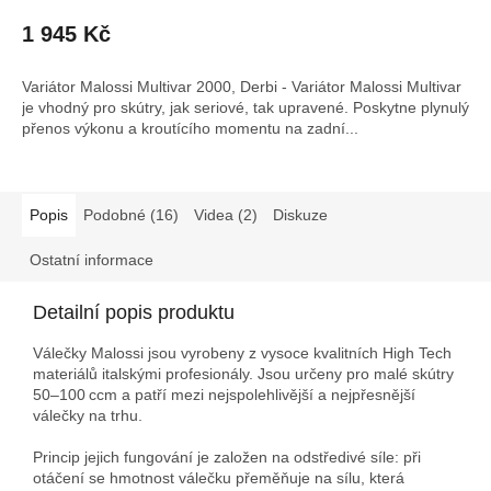
1 945 Kč
Variátor Malossi Multivar 2000, Derbi - Variátor Malossi Multivar
je vhodný pro skútry, jak seriové, tak upravené. Poskytne plynulý
přenos výkonu a kroutícího momentu na zadní...
Popis
Podobné (16)
Videa (2)
Diskuze
Ostatní informace
Detailní popis produktu
Válečky Malossi jsou vyrobeny z vysoce kvalitních High Tech
materiálů italskými profesionály. Jsou určeny pro malé skútry
50–100 ccm a patří mezi nejspolehlivější a nejpřesnější
válečky na trhu.
Princip jejich fungování je založen na odstředivé síle: při
otáčení se hmotnost válečku přeměňuje na sílu, která