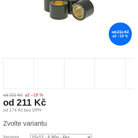
od 211 Kč
až –18 %
od 211 Kč
až –18 %
od
211 Kč
od
174 Kč
bez DPH
Měrná
Zvolte variantu
cena:
Varianta