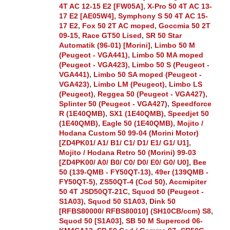
4T AC 12-15 E2 [FW05A]
,
X-Pro 50 4T AC 13-
17 E2 [AE05W4]
,
Symphony S 50 4T AC 15-
17 E2
,
Fox 50 2T AC moped
,
Goccmia 50 2T
09-15
,
Race GT50 Lised
,
SR 50 Star
Automatik (96-01) [Morini]
,
Limbo 50 M
(Peugeot - VGA441)
,
Limbo 50 MA moped
(Peugeot - VGA423)
,
Limbo 50 S (Peugeot -
VGA441)
,
Limbo 50 SA moped (Peugeot -
VGA423)
,
Limbo LM (Peugeot)
,
Limbo LS
(Peugeot)
,
Reggea 50 (Peugeot - VGA427)
,
Splinter 50 (Peugeot - VGA427)
,
Speedforce
R (1E40QMB)
,
SX1 (1E40QMB)
,
Speedjet 50
(1E40QMB)
,
Eagle 50 (1E40QMB)
,
Mojito /
Hodana Custom 50 99-04 (Morini Motor)
[ZD4PK01/ A1/ B1/ C1/ D1/ E1/ G1/ U1]
,
Mojito / Hodana Retro 50 (Morini) 99-03
[ZD4PK00/ A0/ B0/ C0/ D0/ E0/ G0/ U0]
,
Bee
50 (139-QMB - FY50QT-13)
,
49er (139QMB -
FY50QT-5)
,
ZS50QT-4 (Cod 50)
,
Accmipiter
50 4T JSD50QT-21C
,
Squod 50 (Peugeot -
S1A03)
,
Squod 50 S1A03
,
Dink 50
[RFBS80000/ RFBS80010] (SH10CB/ccm) S8
,
Squod 50 [S1A03]
,
SB 50 M Supercod 06-