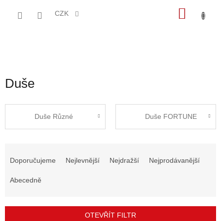
Přejít
NÁKU
na
CZK
obsah
KOŠÍK
Duše
Duše Různé
Duše FORTUNE
Ř
a
Doporučujeme
Nejlevnější
Nejdražší
Nejprodávanější
z
e
Abecedně
n
í
p
OTEVŘÍT FILTR