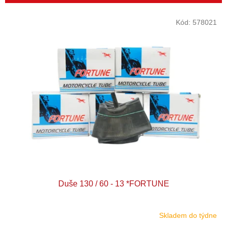
r
o
V
Kód:
578021
d
ý
u
p
k
i
t
s
ů
p
r
o
d
u
k
t
ů
Duše 130 / 60 - 13 *FORTUNE
Skladem do týdne