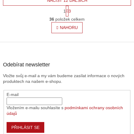
NAČÍST 12 DALŠÍCH
S
1
3
t
O
r
36
položek celkem
v
á
l
NAHORU
n
á
k
o
d
v
Z
a
á
c
á
n
í
p
í
p
a
Odebírat newsletter
r
t
v
Vložte svůj e-mail a my vám budeme zasílat informace o nových
í
k
produktech na našem e-shopu.
y
v
E-mail
ý
p
i
Vložením e-mailu souhlasíte s
podmínkami ochrany osobních
s
údajů
u
PŘIHLÁSIT SE