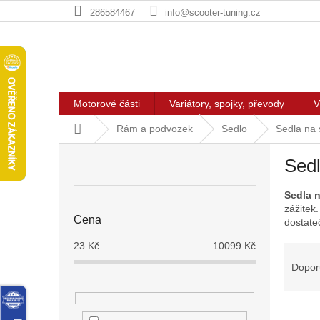
Přejít
286584467
info@scooter-tuning.cz
na
obsah
Motorové části
Variátory, spojky, převody
V
Domů
Rám a podvozek
Sedlo
Sedla na 
P
Sedl
o
s
Sedla 
t
zážitek.
r
Cena
dostate
a
n
23
Kč
10099
Kč
Ř
n
a
Dopor
í
z
p
e
a
V
n