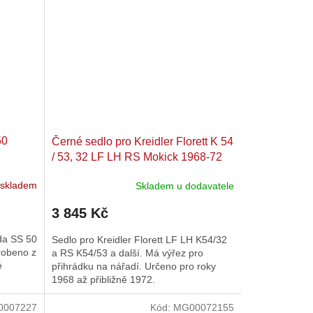
50
Černé sedlo pro Kreidler Florett K 54
/ 53, 32 LF LH RS Mokick 1968-72
 skladem
Skladem u dodavatele
3 845 Kč
da SS 50
Sedlo pro Kreidler Florett LF LH K54/32
robeno z
a RS K54/53 a další. Má výřez pro
é
přihrádku na nářadí. Určeno pro roky
1968 až přibližně 1972.
0007227
Kód:
MG00072155