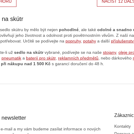
HORU
NAČÍST 12 DAL
 na skútr
í sedlo skútru by mělo být nejen
pohodlné
, ale také
odolné a snadno 
vlivňují jeho životnost a odolnost proti povětrnostním vlivům.
Z naší na
potřebovat. Určitě se podívejte na
popruhy
,
potahy
a další
příslušenstv
te-li už
sedlo na skútr
vybrané, podívejte se na naše
stojany
,
oleje pr
u
pneumatik
a
baterií pro skútr
,
reklamních předmětů
, nebo dárkového
 při nákupu nad 1 500 Kč
s garancí doručení do 48 h.
Zákaznic
 newsletter
Kontakty
j e-mail a my vám budeme zasílat informace o nových
Doprava a