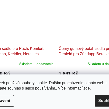
 sedlo pro Puch, Komfort,
Černý gumový potah sedla pr
pp, Kreidler, Hercules
Denfeld pro Zündapp Bergste
Miele, DKW, NSU, Hercules,
Skladem u dodavatele
Skladem u do
Kreidler
30 Kč
1 861 Kč
tní sedlo Puch ve špičkové kvalitě
Černý gumový potah sedla pro 
web používá soubory cookie. Dalším procházením tohoto webu
noho modelů Puch Mofa, Moped a
Moped a Mokick z 50., 60. a 70. 
jete souhlas s jejich používáním.. Více informací
zde
.
, vhodné i pro Zündapp, Kreidler
například Zündapp, Miele, DKW
ules. Více na obrázcích.
Vhodný pro sedlo Denfeld a pro 
avení
Souh
se natahuje na kostru.
Kód:
MG00007250
Kód:
MG0