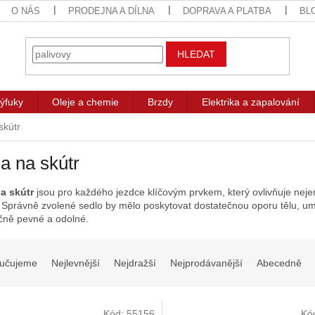
O NÁS
PRODEJNA A DÍLNA
DOPRAVA A PLATBA
BL
HLEDAT
ýfuky
Oleje a chemie
Brzdy
Elektrika a zapalování
skútr
a na skútr
na skútr
jsou pro každého jezdce klíčovým prvkem, který ovlivňuje nejen
Správně zvolené sedlo by mělo poskytovat dostatečnou oporu tělu,
umo
čně pevné a odolné.
učujeme
Nejlevnější
Nejdražší
Nejprodávanější
Abecedně
Kód:
55156
Kó