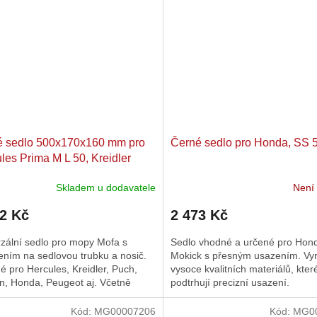
é sedlo 500x170x160 mm pro
Černé sedlo pro Honda, SS 
les Prima M L 50, Kreidler
 MF MP, Puch Maxi X, Simson
Skladem u dodavatele
Není
L
22 Kč
2 473 Kč
zální sedlo pro mopy Mofa s
Sedlo vhodné a určené pro Hon
ením na sedlovou trubku a nosič.
Mokick s přesným usazením. Vy
 pro Hercules, Kreidler, Puch,
vysoce kvalitních materiálů, kter
n, Honda, Peugeot aj. Včetně
podtrhují precizní usazení.
u.
Kód:
MG00007206
Kód:
MG0