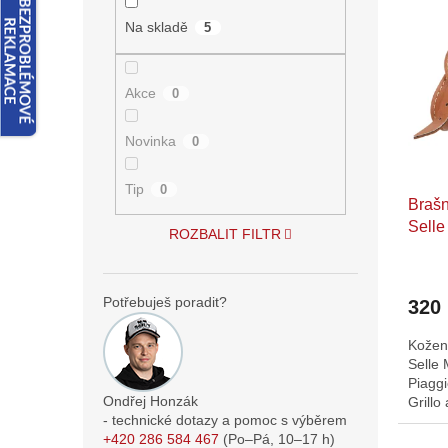
n
ý
í
e
Na skladě
5
p
p
l
i
r
s
o
Akce
0
p
d
r
u
o
Novinka
k
0
d
t
u
ů
Tip
0
Brašn
k
Selle
t
ROZBALIT FILTR
L=150
ů
Si, Br
Potřebuješ poradit?
320
Kožen
Selle
Piaggi
Ondřej Honzák
Grillo
- technické dotazy a pomoc s výběrem
+420 286 584 467
(Po–Pá,
10–17
h)