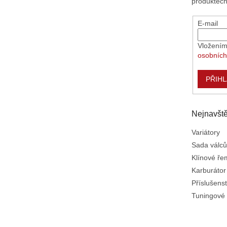
produktec
E-mail
Vložením
osobních
PŘIHL
Nejnavště
Variátory
Sada válců
Klínové ř
Karburátor
Příslušenst
Tuningové 