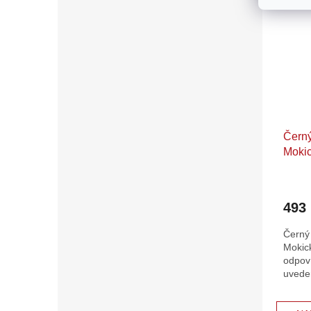
Černý
Moki
493
Černý
Mokic
odpoví
uvede
prove
O