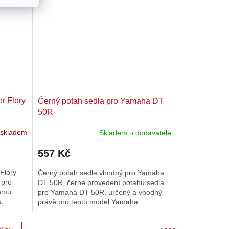
er Flory
Černý potah sedla pro Yamaha DT
50R
 skladem
Skladem u dodavatele
557 Kč
Flory
Černý potah sedla vhodný pro Yamaha
 pro
DT 50R, černé provedení potahu sedla
nému
pro Yamaha DT 50R, určený a vhodný
.
právě pro tento model Yamaha.
S