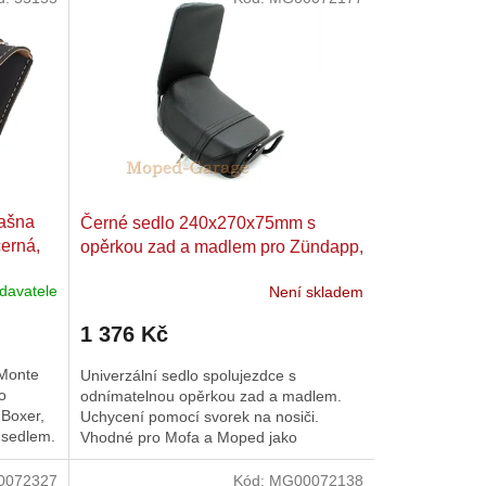
rašna
Černé sedlo 240x270x75mm s
černá,
opěrkou zad a madlem pro Zündapp,
 Ciao,
Kreidler, Hercules, Puch, Simson,
davatele
Není skladem
DKW
1 376 Kč
 Monte
Univerzální sedlo spolujezdce s
o
odnímatelnou opěrkou zad a madlem.
 Boxer,
Uchycení pomocí svorek na nosiči.
m sedlem.
Vhodné pro Mofa a Moped jako
Zündapp, Kreidler a Simson.
0072327
Kód:
MG00072138