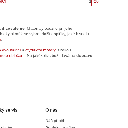
1
20
ŠÍCH
t
r
á
n
k
o
udržovatelné
.
Materiály použité při jeho
v
bídky si můžete vybrat další doplňky, jaké k sedlu
á
í
.
n
í
o dvoutaktní
a
čtyřtaktní motory
, širokou
moto oblečení
. Na jakékoliv zboží dáváme
dopravu
ký servis
O nás
Náš příběh
 platba
Prodejna a dílna