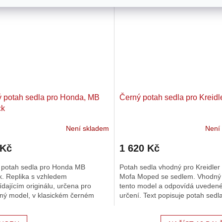
 potah sedla pro Honda, MB
Černý potah sedla pro Kreidl
ck
Není skladem
Není
 Kč
1 620 Kč
 potah sedla pro Honda MB
Potah sedla vhodný pro Kreidler 
k. Replika s vzhledem
Mofa Moped se sedlem. Vhodný
dajícím originálu, určena pro
tento model a odpovídá uvede
ný model, v klasickém černém
určení. Text popisuje potah sedla
dení.