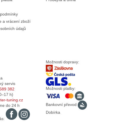
 podmínky
 a vrácení zboží
sobních údajů
Možnosti dopravy:
da
ký servis
Možnosti platby:
689 382
0–17
h)
er-tuning.cz
Bankovní převod
me do 24 h
Dobírka
ás: