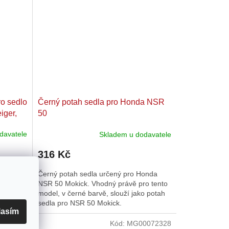
o sedlo
Černý potah sedla pro Honda NSR
iger,
50
 Puch,
davatele
Skladem u dodavatele
316 Kč
Mofa,
Černý potah sedla určený pro Honda
let,
NSR 50 Mokick. Vhodný právě pro tento
 a NSU.
model, v černé barvě, slouží jako potah
pohodlí
sedla pro NSR 50 Mokick.
lasím
0007292
Kód:
MG00072328