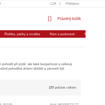
OG
KONTAKT
CZK
Přihlášení
NÁKUPNÍ
Prázdný košík
KOŠÍK
Řídítka, páčky a zrcátka
Rám a podvozek
Nářadí a přís
 pohodlí při jízdě, ale také bezpečnost a celkový
žnit pohodlné držení těžiště a zároveň být
237
položek celkem
d:
55155
Kód:
MG00072177