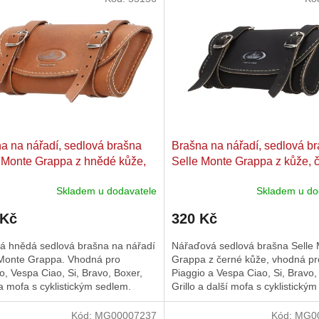
a na nářadí, sedlová brašna
Brašna na nářadí, sedlová b
 Monte Grappa z hnědé kůže,
Selle Monte Grappa z kůže, 
 mm, pro Piaggio, Vespa Ciao,
L=150mm pro Piaggio, Vespa
Skladem u dodavatele
Skladem u do
avo, Boxer, Grillo
Si, Bravo, Boxer, Grillo
 Kč
320 Kč
á hnědá sedlová brašna na nářadí
Nářaďová sedlová brašna Selle
 Monte Grappa. Vhodná pro
Grappa z černé kůže, vhodná pr
o, Vespa Ciao, Si, Bravo, Boxer,
Piaggio a Vespa Ciao, Si, Bravo,
 a mofa s cyklistickým sedlem.
Grillo a další mofa s cyklistický
Kód:
MG00007237
Kód:
MG0