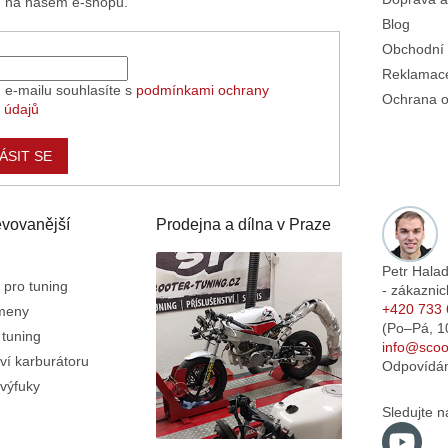
h na našem e-shopu.
Blog
Obchodní
Reklamace
 e-mailu souhlasíte s
podmínkami ochrany
Ochrana o
 údajů
ÁSIT SE
vovanější
Prodejna a dílna v Praze
Petr Hala
 pro tuning
- zákaznic
+420 733 
emeny
(Po–Pá,
1
 tuning
info@scoot
ví karburátoru
Odpovídá
výfuky
Sledujte n