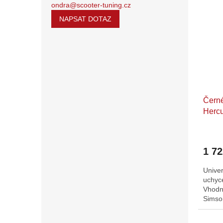
ondra@scooter-tuning.cz
NAPSAT DOTAZ
Čern
Hercu
Flory
SR S
1 7
Univer
uchyc
Vhodné
Simso
držák