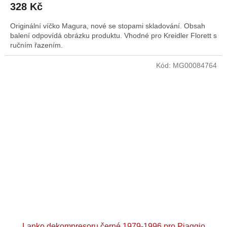
328 Kč
Originální víčko Magura, nové se stopami skladování. Obsah
balení odpovídá obrázku produktu. Vhodné pro Kreidler Florett s
ručním řazením.
Kód:
MG00084764
Lanko dekompresoru černé 1979-1996 pro Piaggio