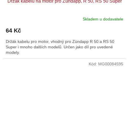
Držák kabelu na motor pro Zündapp, R 50, RS 50 Super
Skladem u dodavatele
64 Kč
Držák kabelu pro motor, vhodný pro Zündapp R 50 a RS 50
Super i mnoho dalších modelů. Určen jako díl pro uvedené
modely.
Kód:
MG00084595