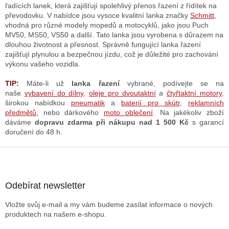
r
řadících lanek, která zajišťují spolehlivý přenos řazení z řídítek na
v
převodovku. V nabídce jsou vysoce kvalitní lanka značky
Schmitt
,
k
vhodná pro různé modely mopedů a motocyklů, jako jsou Puch
y
MV50, MS50, VS50 a další. Tato lanka jsou vyrobena s důrazem na
v
dlouhou životnost a přesnost. Správně fungující lanka řazení
ý
zajišťují plynulou a bezpečnou jízdu, což je důležité pro zachování
p
výkonu vašeho vozidla.
i
s
TIP:
Máte-li už
lanka řazení
vybrané
, podívejte se na
u
naše
vybavení do dílny
,
oleje pro dvoutaktní
a
čtyřtaktní motory
,
širokou nabídkou
pneumatik
a
baterií pro skútr
,
reklamních
předmětů
, nebo dárkového
moto oblečení
. Na jakékoliv zboží
dáváme
dopravu zdarma při nákupu nad 1 500 Kč
s garancí
doručení do 48 h.
Z
á
p
a
Odebírat newsletter
t
Vložte svůj e-mail a my vám budeme zasílat informace o nových
í
produktech na našem e-shopu.