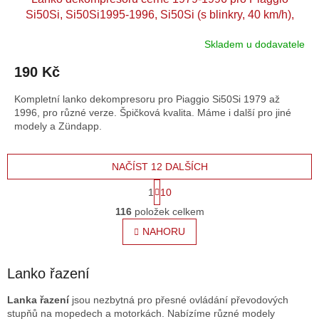
Si50Si, Si50Si1995-1996, Si50Si (s blinkry, 40 km/h),
Lusso FL 50 Cantilever, Si50SI Monte Carlo, Mofa, Mofa
Skladem u dodavatele
Carlo Zündapp
190 Kč
Kompletní lanko dekompresoru pro Piaggio Si50Si 1979 až
1996, pro různé verze. Špičková kvalita. Máme i další pro jiné
modely a Zündapp.
NAČÍST 12 DALŠÍCH
S
1
10
t
O
r
116
položek celkem
v
á
l
NAHORU
n
á
k
o
d
v
a
Lanko řazení
á
c
n
í
Lanka řazení
jsou nezbytná pro přesné ovládání převodových
í
p
stupňů na mopedech a motorkách. Nabízíme různé modely