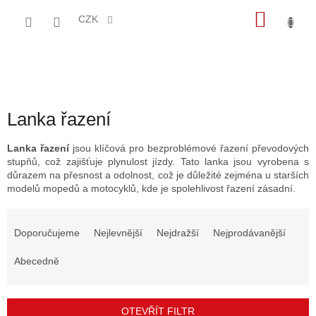
Přejít
NÁKU
na
CZK
obsah
KOŠÍK
Lanka řazení
Lanka řazení
jsou klíčová pro bezproblémové řazení převodových
stupňů, což zajišťuje plynulost jízdy. Tato lanka jsou vyrobena s
důrazem na přesnost a odolnost, což je důležité zejména u starších
modelů mopedů a motocyklů, kde je spolehlivost řazení zásadní.
Ř
a
Doporučujeme
Nejlevnější
Nejdražší
Nejprodávanější
z
e
Abecedně
n
í
p
OTEVŘÍT FILTR