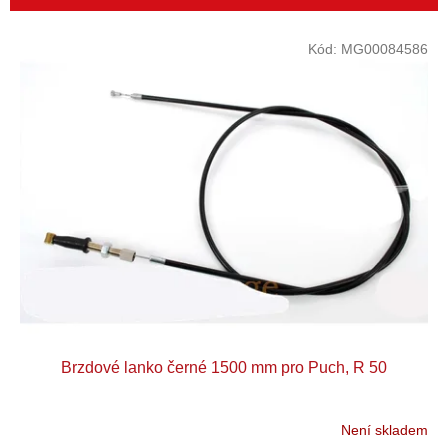
r
o
V
Kód:
MG00084586
d
ý
u
p
k
i
t
s
ů
p
r
o
d
u
k
t
ů
Brzdové lanko černé 1500 mm pro Puch, R 50
Není skladem