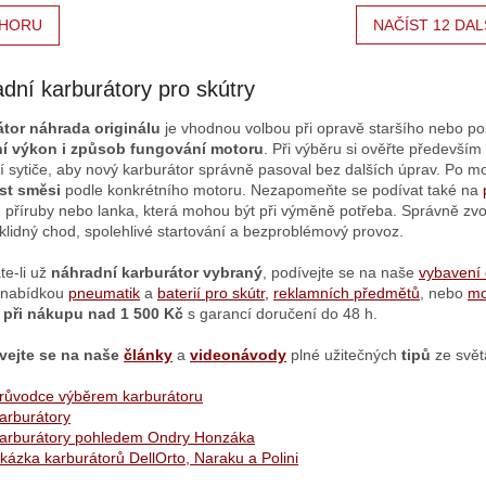
HORU
NAČÍST 12 DAL
dní karburátory pro skútry
tor náhrada originálu
je vhodnou volbou při opravě staršího nebo po
í výkon i způsob fungování
motoru
. Při výběru si ověřte především
í sytiče, aby nový karburátor správně pasoval bez dalších úprav. Po 
st směsi
podle konkrétního motoru. Nezapomeňte se podívat také na
, příruby nebo lanka, která mohou být při výměně potřeba. Správně zvo
klidný chod, spolehlivé startování a bezproblémový provoz.
te-li už
náhradní
karburátor vybraný
, podívejte se na naše
vybavení 
 nabídkou
pneumatik
a
baterií pro skútr
,
reklamních předmětů
, nebo
mo
 při nákupu nad 1 500 Kč
s garancí doručení do 48 h.
vejte se na naše
články
a
videonávody
plné užitečných
tipů
ze světa
růvodce výběrem karburátoru
arburátory
arburátory pohledem Ondry Honzáka
kázka karburátorů DellOrto, Naraku a Polini