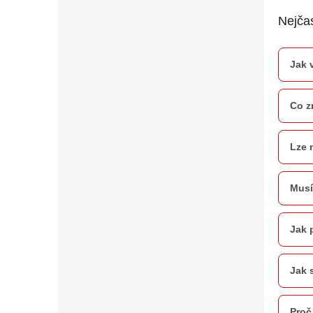
Nejčas
Jak 
Co z
Lze 
Musí
Jak 
Jak 
Proč