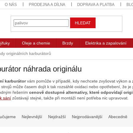
O NÁS
PRODEJNA A DÍLNA
DOPRAVA A PLATBA
BL
HLEDAT
ýfuky
Oleje a chemie
Brzdy
Elektrika a zapalování
dy originálních karburátorů
urátor náhrada originálu
ní karburátor
vám pomůže v případě, kdy nechcete zvyšovat výkon a
h strojů může časem dojít k tak rozsáhlé oxidaci nebo opotřebení, že j
hodným řešením
cenově dostupné alternativy,
které odpovídají ori
k sání
zůstávají stejné, takže při montáži není potřeba nic upravovat.
učujeme
Nejlevnější
Nejdražší
Nejprodávanější
Abecedně