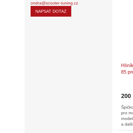
ondra@scooter-tuning.cz
NAPSAT DOTAZ
Hliní
85 pr
DKW
200
Špičk
pro m
model
a dalš