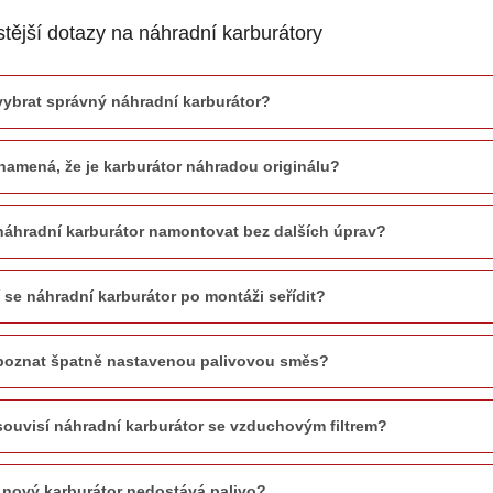
tější dotazy na náhradní karburátory
vybrat správný náhradní karburátor?
namená, že je karburátor náhradou originálu?
náhradní karburátor namontovat bez dalších úprav?
 se náhradní karburátor po montáži seřídit?
poznat špatně nastavenou palivovou směs?
souvisí náhradní karburátor se vzduchovým filtrem?
 nový karburátor nedostává palivo?