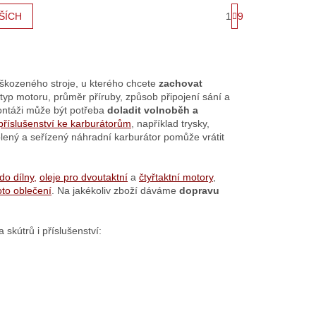
S
1
9
ŠÍCH
t
r
á
n
k
o
škozeného stroje, u kterého chcete
zachovat
v
 typ motoru, průměr příruby, způsob připojení sání a
á
montáži může být potřeba
doladit volnoběh a
n
příslušenství ke karburátorům
, například trysky,
í
lený a seřízený náhradní karburátor pomůže vrátit
do dílny
,
oleje pro dvoutaktní
a
čtyřtaktní motory
,
to oblečení
. Na jakékoliv zboží dáváme
dopravu
 skútrů i příslušenství: