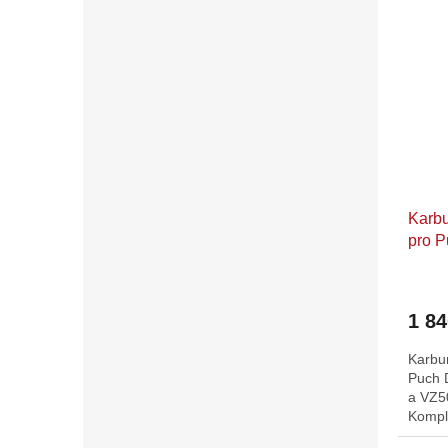
Karbu
pro 
MV50
1 8
Karbur
Puch 
a VZ50
Komple