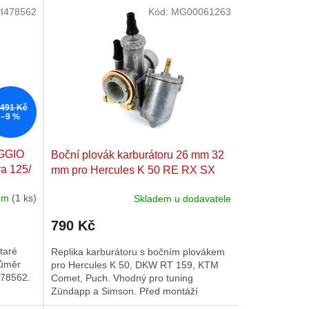
I478562
Kód:
MG00061263
 491 Kč
–9 %
AGGIO
Boční plovák karburátoru 26 mm 32
a 125/​
mm pro Hercules K 50 RE RX SX
GS, DKW RT 159, SB, KTM Comet,
dem
(1 ks)
Skladem u dodavatele
Puch, Zündapp, Hercules, Simson
Mofa Moped Mokick KKR
790 Kč
taré
Replika karburátoru s bočním plovákem
růměr
pro Hercules K 50, DKW RT 159, KTM
78562.
Comet, Puch. Vhodný pro tuning
Zündapp a Simson. Před montáží
rozebrat a vyčistit.