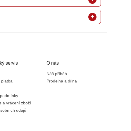
ký servis
O nás
Náš příběh
 platba
Prodejna a dílna
 podmínky
 a vrácení zboží
sobních údajů