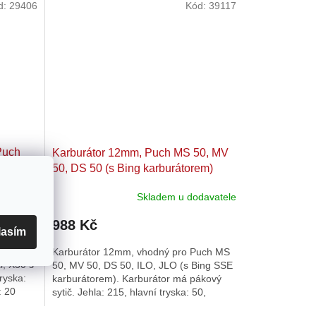
d:
29406
Kód:
39117
Puch
Karburátor 12mm, Puch MS 50, MV
SRE)
50, DS 50 (s Bing karburátorem)
davatele
Skladem u dodavatele
988 Kč
lasím
hodný
Karburátor 12mm, vhodný pro Puch MS
, X30 s
50, MV 50, DS 50, ILO, JLO (s Bing SSE
ryska:
karburátorem). Karburátor má pákový
: 20
sytič. Jehla: 215, hlavní tryska: 50,
příruba k motoru: 12mm,...