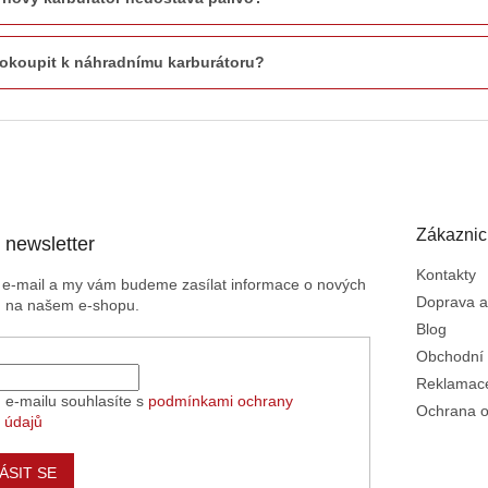
okoupit k náhradnímu karburátoru?
Zákaznic
 newsletter
Kontakty
j e-mail a my vám budeme zasílat informace o nových
Doprava a
h na našem e-shopu.
Blog
Obchodní
Reklamace
 e-mailu souhlasíte s
podmínkami ochrany
Ochrana o
 údajů
ÁSIT SE