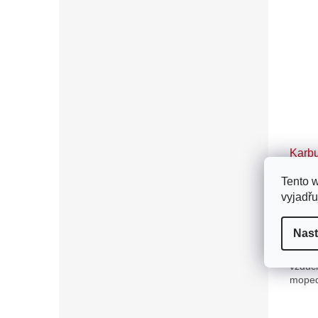
Karb
filtr
Tento 
vyjadřu
610
Nast
Náhra
vzduch
moped