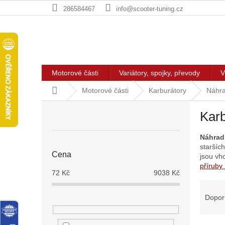
Přejít
286584467
info@scooter-tuning.cz
na
obsah
Motorové části
Variátory, spojky, převody
V
Domů
Motorové části
Karburátory
Náhra
P
Karb
o
s
Náhrad
t
staršíc
r
Cena
jsou v
a
příruby 
n
72
Kč
9038
Kč
n
Ř
í
a
Dopor
p
z
a
e