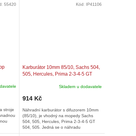
d:
55420
Kód:
IP41106
pp
Karburátor 10mm 85/10, Sachs 504,
505, Hercules, Prima 2-3-4-5 GT
504, 505
davatele
Skladem u dodavatele
914 Kč
 stroje
Náhradní karburátor s difuzorem 10mm
 snadnou
(85/10), je vhodný na mopedy Sachs
snou
504, 505, Hercules, Prima 2-3-4-5 GT
504, 505. Jedná se o náhradu
karburátoru Bing. Hlavní tryska: 50.