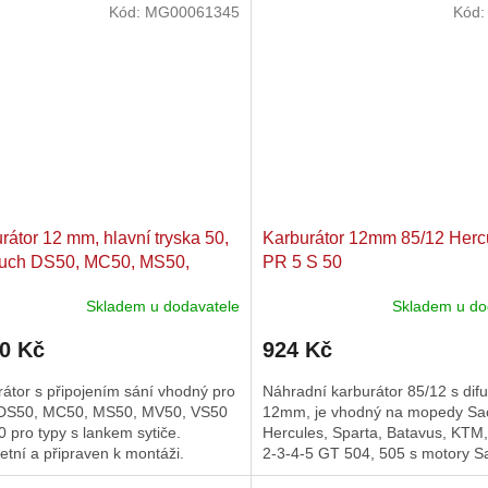
Kód:
MG00061345
Kód
rátor 12 mm, hlavní tryska 50,
Karburátor 12mm 85/12 Herc
Puch DS50, MC50, MS50,
PR 5 S 50
, VS50, VZ50
Skladem u dodavatele
Skladem u do
40 Kč
924 Kč
átor s připojením sání vhodný pro
Náhradní karburátor 85/12 s dif
DS50, MC50, MS50, MV50, VS50
12mm, je vhodný na mopedy Sa
 pro typy s lankem sytiče.
Hercules, Sparta, Batavus, KTM
tní a připraven k montáži.
2-3-4-5 GT 504, 505 s motory S
504 a 505. Hlavní tryska...