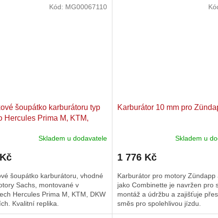
Kód:
MG00067110
Kó
kové šoupátko karburátoru typ
Karburátor 10 mm pro Zünda
o Hercules Prima M, KTM,
Skladem u dodavatele
Skladem u do
 Kč
1 776 Kč
ové šoupátko karburátoru, vhodné
Karburátor pro motory Zündapp a
otory Sachs, montované v
jako Combinette je navržen pro
ech Hercules Prima M, KTM, DKW
montáž a údržbu a zajišťuje pře
ích. Kvalitní replika.
směs pro spolehlivou jízdu.