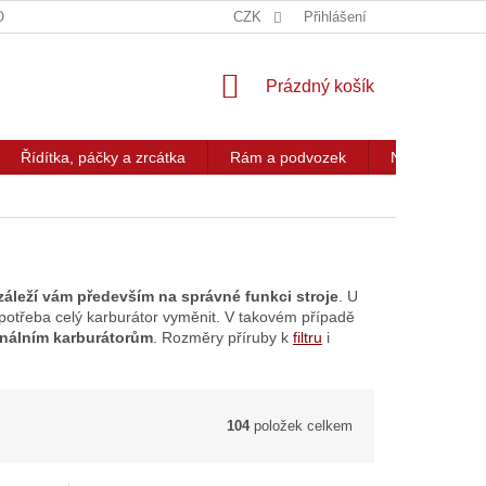
OG
KONTAKT
CZK
Přihlášení
NÁKUPNÍ
Prázdný košík
KOŠÍK
Řídítka, páčky a zrcátka
Rám a podvozek
Nářadí a přís
záleží vám především na správné funkci stroje
. U
e potřeba celý karburátor vyměnit. V takovém případě
ginálním karburátorům
. Rozměry příruby k
filtru
i
104
položek celkem