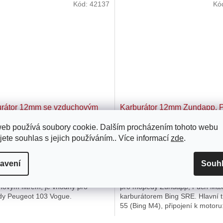
Kód:
42137
Kó
urátor 12mm se vzduchovým
Karburátor 12mm Zundapp, 
em Peugeot 103 Vogue
Maxi, X30 (karburátor Bing 
web používá soubory cookie. Dalším procházením tohoto webu
jete souhlas s jejich používáním.. Více informací
zde
.
Skladem u dodavatele
Skladem u do
 Kč
839 Kč
avení
Souh
dní karburátor 12mm se
Náhradní karburátor 12mm je v
ovým filtrem, je vhodný pro
pro mopedy Zundapp, Puch Maxi
y Peugeot 103 Vogue.
karburátorem Bing SRE. Hlavní t
55 (Bing M4), připojení k motoru
mm, připojení k filtru: 20 mm.