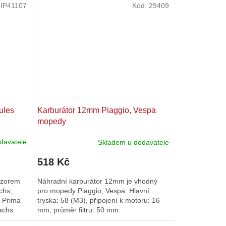
:
IP41107
Kód:
29409
ules
Karburátor 12mm Piaggio, Vespa
mopedy
davatele
Skladem u dodavatele
518 Kč
uzorem
Náhradní karburátor 12mm je vhodný
chs,
pro mopedy Piaggio, Vespa. Hlavní
, Prima
tryska: 58 (M3), připojení k motoru: 16
achs
mm, průměr filtru: 50 mm.