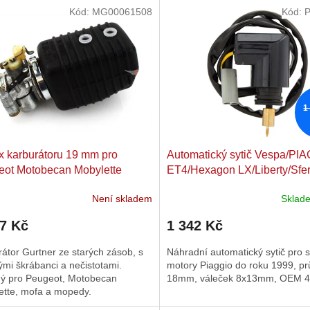
Kód:
MG00061508
Kód:
P
1
x karburátoru 19 mm pro
Automatický sytič Vespa/​PI
ot Motobecan Mobylette
ET4/​Hexagon LX/​Liberty/​Sfer
d moped
150ccm 4T starý motor
Není skladem
Skla
37 Kč
1 342 Kč
átor Gurtner ze starých zásob, s
Náhradní automatický sytič pro s
mi škrábanci a nečistotami.
motory Piaggio do roku 1999, p
ý pro Peugeot, Motobecan
18mm, váleček 8x13mm, OEM 4
ette, mofa a mopedy.