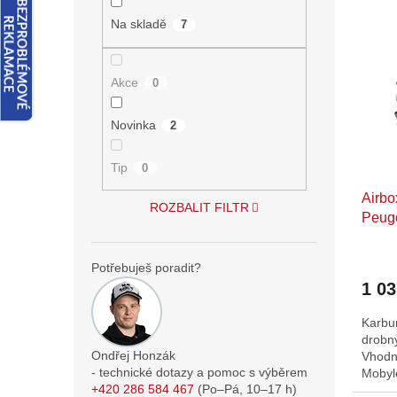
n
V
n
e
ý
Na skladě
í
7
l
p
p
i
r
Akce
s
0
o
p
d
r
u
Novinka
2
o
k
d
t
Tip
0
u
ů
Airbo
k
ROZBALIT FILTR
Peuge
t
mope
ů
Potřebuješ poradit?
1 0
Karbur
drobný
Ondřej Honzák
Vhodn
- technické dotazy a pomoc s výběrem
Mobyl
+420 286 584 467
(Po–Pá,
10–17
h)