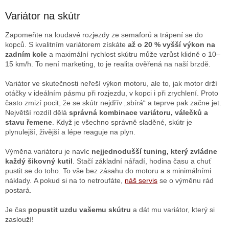
o
d
v
a
Variátor na skútr
á
c
n
í
Zapomeňte na loudavé rozjezdy ze semaforů a trápení se do
í
p
kopců. S kvalitním variátorem získáte
až o 20 % vyšší výkon na
r
zadním kole
a maximální rychlost skútru může vzrůst klidně o 10–
v
15 km/h. To není marketing, to je realita ověřená na naší brzdě.
k
y
Variátor ve skutečnosti neřeší výkon motoru, ale to, jak motor drží
v
otáčky v ideálním pásmu při rozjezdu, v kopci i při zrychlení. Proto
ý
často zmizí pocit, že se skútr nejdřív „sbírá“ a teprve pak začne jet.
p
Největší rozdíl dělá
správná kombinace variátoru, válečků a
i
stavu řemene
. Když je všechno správně sladěné, skútr je
s
plynulejší, živější a lépe reaguje na plyn.
u
Výměna variátoru je navíc
nejjednodušší tuning, který zvládne
každý šikovný kutil
. Stačí základní nářadí, hodina času a chuť
pustit se do toho. To vše bez zásahu do motoru a s minimálními
náklady. A pokud si na to netroufáte,
náš servis
se o výměnu rád
postará.
Je čas
popustit uzdu vašemu skútru
a dát mu variátor, který si
zaslouží!