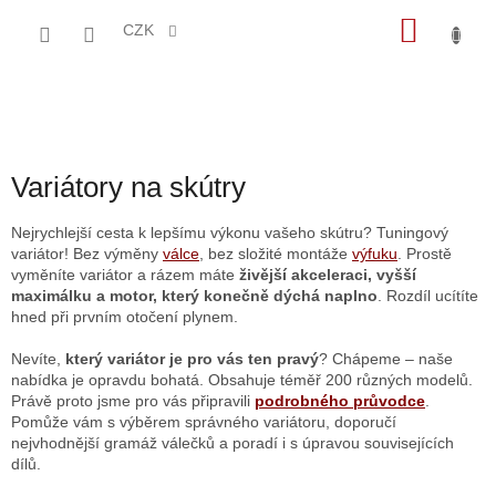
Přejít
NÁKU
na
CZK
obsah
KOŠÍK
Variátory na skútry
Nejrychlejší cesta k lepšímu výkonu vašeho skútru? Tuningový
variátor! Bez výměny
válce
, bez složité montáže
výfuku
. Prostě
vyměníte variátor a rázem máte
živější akceleraci, vyšší
maximálku a motor, který konečně dýchá naplno
. Rozdíl ucítíte
hned při prvním otočení plynem.
Nevíte,
který variátor je pro vás ten pravý
? Chápeme – naše
nabídka je opravdu bohatá. Obsahuje téměř 200 různých modelů.
Právě proto jsme pro vás připravili
podrobného průvodce
.
Pomůže vám s výběrem správného variátoru, doporučí
nejvhodnější gramáž válečků a poradí i s úpravou souvisejících
dílů.