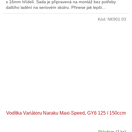
s 16mm hřídelí. Sada je připravená na montáž bez potřeby
dalšího ladění na seriovém skútru. Přinese jak lepší...
Kód:
NK901.03
Vodítka Variátoru Naraku Maxi-Speed, GY6 125 / 150ccm
Skladem
(2 ks)