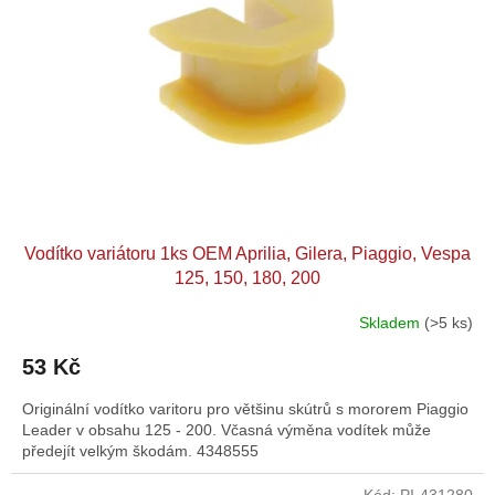
Vodítko variátoru 1ks OEM Aprilia, Gilera, Piaggio, Vespa
125, 150, 180, 200
Skladem
(>5 ks)
Průměrné
hodnocení
53 Kč
produktu
je
Originální vodítko varitoru pro většinu skútrů s mororem Piaggio
4,0
Leader v obsahu 125 - 200. Včasná výměna vodítek může
z
předejít velkým škodám. 4348555
5
hvězdiček.
Kód:
PI-431280