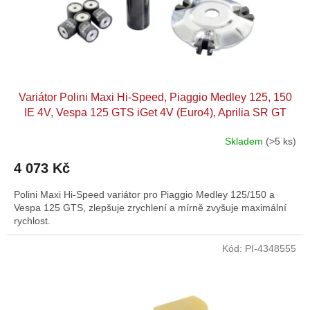
Variátor Polini Maxi Hi-Speed, Piaggio Medley 125, 150
IE 4V, Vespa 125 GTS iGet 4V (Euro4), Aprilia SR GT
Skladem
(>5 ks)
Průměrné
hodnocení
4 073 Kč
produktu
je
Polini Maxi Hi-Speed variátor pro Piaggio Medley 125/150 a
5,0
Vespa 125 GTS, zlepšuje zrychlení a mírně zvyšuje maximální
z
rychlost.
5
hvězdiček.
Kód:
PI-4348555