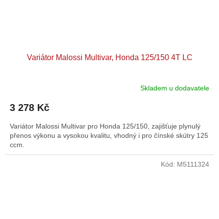
Variátor Malossi Multivar, Honda 125/150 4T LC
Skladem u dodavatele
Průměrné
hodnocení
3 278 Kč
produktu
je
Variátor Malossi Multivar pro Honda 125/150, zajišťuje plynulý
5,0
přenos výkonu a vysokou kvalitu, vhodný i pro čínské skútry 125
z
ccm.
5
hvězdiček.
Kód:
M5111324