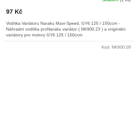
Průměrné
hodnocení
97 Kč
produktu
je
Vodítka Variátoru Naraku Maxi-Speed, GY6 125 / 150ccm -
5,0
Náhradní vodítka proNaraku variátor ( NK900.23 ) a originální
z
variátory pro motory GY6 125 / 150ccm
5
hvězdiček.
Kód:
NK800.09