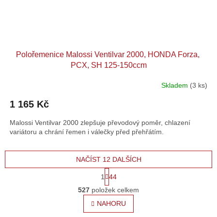
Polořemenice Malossi Ventilvar 2000, HONDA Forza, ​
PCX, ​SH 125-150ccm
Skladem
(3 ks)
1 165 Kč
Malossi Ventilvar 2000 zlepšuje převodový poměr, chlazení
variátoru a chrání řemen i válečky před přehřátím.
NAČÍST 12 DALŠÍCH
S
1
44
t
O
r
527
položek celkem
v
á
l
NAHORU
n
á
k