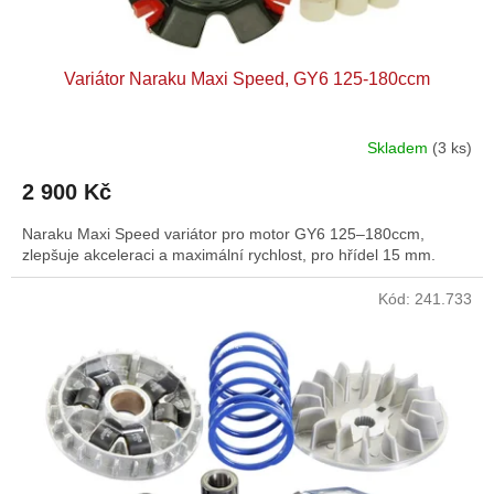
ů
Variátor Naraku Maxi Speed, GY6 125-180ccm
Skladem
(3 ks)
Průměrné
hodnocení
2 900 Kč
produktu
je
Naraku Maxi Speed variátor pro motor GY6 125–180ccm,
5,0
zlepšuje akceleraci a maximální rychlost, pro hřídel 15 mm.
z
5
hvězdiček.
Kód:
241.733