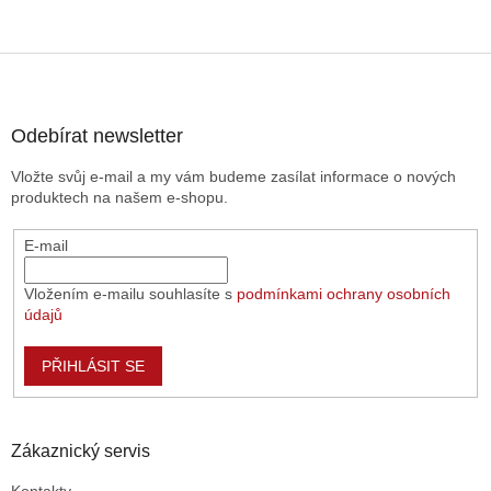
Z
á
p
a
Odebírat newsletter
t
Vložte svůj e-mail a my vám budeme zasílat informace o nových
í
produktech na našem e-shopu.
E-mail
Vložením e-mailu souhlasíte s
podmínkami ochrany osobních
údajů
PŘIHLÁSIT SE
Zákaznický servis