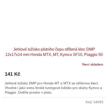
Jehlové ložisko pístního čepu stříbrná klec DMP
12x17x14 mm Honda MTX, MT, Kymco SF10, Piaggio 50
2T
Není skladem
141 Kč
Jehlové ložisko DMP pro Honda MT a MTX se stříbrnou klecí.
Vhodné i jako extra široké tuningové ložisko pro skútry Kymco a
Piaggio. Ověřte prostor v pístu.
Kód:
54093