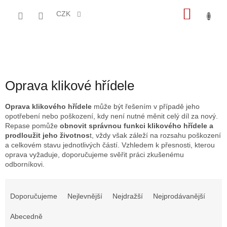
Přejít
NÁKU
na
CZK
obsah
KOŠÍK
Oprava klikové hřídele
Oprava klikového hřídele
může být řešením v případě jeho
opotřebení nebo poškození, kdy není nutné měnit celý díl za nový.
Repase pomůže
obnovit správnou funkci klikového hřídele a
prodloužit jeho životnos
t, vždy však záleží na rozsahu poškození
a celkovém stavu jednotlivých částí. Vzhledem k přesnosti, kterou
oprava vyžaduje, doporučujeme svěřit práci zkušenému
odborníkovi.
Ř
a
Doporučujeme
Nejlevnější
Nejdražší
Nejprodávanější
z
e
Abecedně