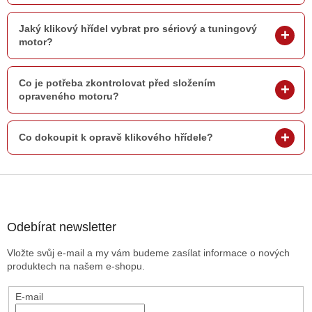
Jaký klikový hřídel vybrat pro sériový a tuningový
motor?
Co je potřeba zkontrolovat před složením
opraveného motoru?
Co dokoupit k opravě klikového hřídele?
Z
á
p
a
Odebírat newsletter
t
Vložte svůj e-mail a my vám budeme zasílat informace o nových
í
produktech na našem e-shopu.
E-mail