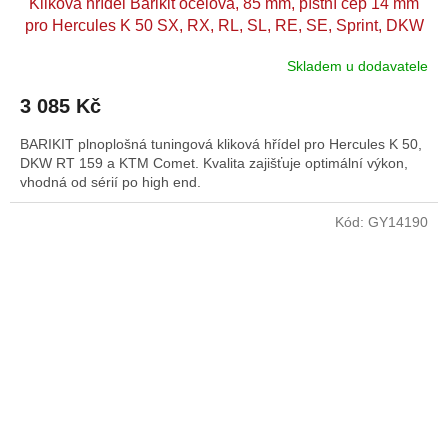
Kliková hřídel Barikit ocelová, 85 mm, pístní čep 14 mm
pro Hercules K 50 SX, RX, RL, SL, RE, SE, Sprint, DKW
RT 159, KTM Comet
Skladem u dodavatele
3 085 Kč
BARIKIT plnoplošná tuningová kliková hřídel pro Hercules K 50,
DKW RT 159 a KTM Comet. Kvalita zajišťuje optimální výkon,
vhodná od sérií po high end.
Kód:
GY14190