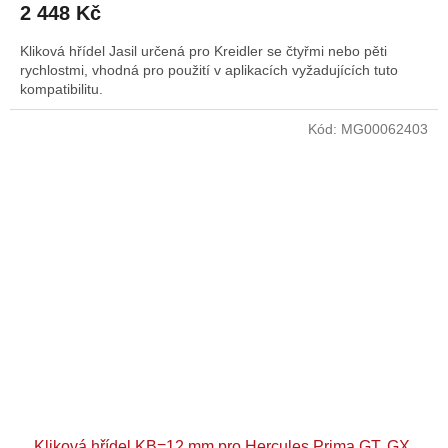
2 448 Kč
Kliková hřídel Jasil určená pro Kreidler se čtyřmi nebo pěti
rychlostmi, vhodná pro použití v aplikacích vyžadujících tuto
kompatibilitu.
Kód:
MG00062403
Kliková hřídel KB=12 mm pro Hercules Prima GT, GX,