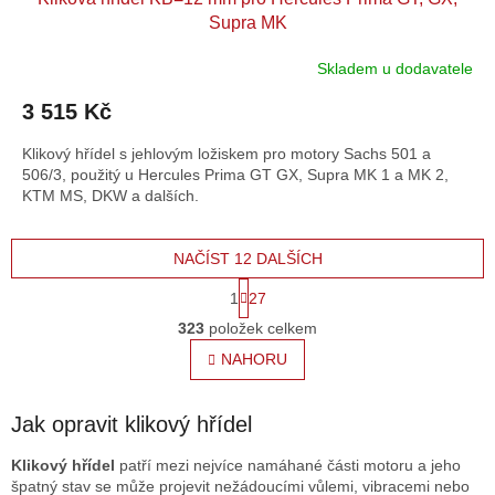
Supra MK
Skladem u dodavatele
3 515 Kč
Klikový hřídel s jehlovým ložiskem pro motory Sachs 501 a
506/3, použitý u Hercules Prima GT GX, Supra MK 1 a MK 2,
KTM MS, DKW a dalších.
NAČÍST 12 DALŠÍCH
S
1
27
t
O
r
323
položek celkem
v
á
l
NAHORU
n
á
k
o
d
v
a
Jak opravit klikový hřídel
á
c
n
í
Klikový hřídel
patří mezi nejvíce namáhané části motoru a jeho
í
p
špatný stav se může projevit nežádoucími vůlemi, vibracemi nebo