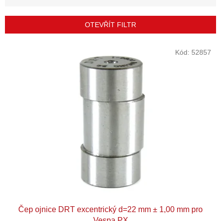
n
í
p
OTEVŘÍT FILTR
r
o
V
Kód:
52857
d
ý
u
p
k
i
t
s
ů
p
r
o
d
u
k
t
ů
Čep ojnice DRT excentrický d=22 mm ± 1,00 mm pro
Vespa PX