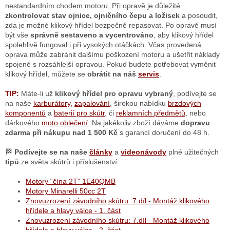
r
nestandardním chodem motoru. Při opravě je důležité
v
zkontrolovat stav ojnice, ojničního čepu a ložisek
a posoudit,
k
zda je možné klikový hřídel bezpečně repasovat. Po opravě musí
y
být vše
správně sestaveno a vycentrováno
, aby klikový hřídel
v
spolehlivě fungoval i při vysokých otáčkách. Včas provedená
ý
oprava může zabránit dalšímu poškození motoru a ušetřit náklady
p
spojené s rozsáhlejší opravou. Pokud budete potřebovat vyměnit
i
klikový hřídel, můžete se
obrátit na náš
servis
.
s
u
TIP:
Máte-li už
klikový hřídel pro opravu vybraný
, podívejte se
na naše
karburátory
,
zapalování
, širokou nabídku
brzdových
komponentů
a
baterií pro skútr
, či
reklamních předmětů
, nebo
dárkového
moto oblečení
. Na jakékoliv zboží dáváme
dopravu
zdarma při nákupu nad 1 500 Kč
s garancí doručení do 48 h.
🏁
Podívejte se na naše
články
a
videonávody
plné užitečných
tipů
ze světa skútrů i příslušenství:
Motory “čína 2T” 1E40QMB
Motory Minarelli 50cc 2T
Znovuzrození závodního skútru: 7.díl - Montáž klikového
hřídele a hlavy válce - 1. část
Znovuzrození závodního skútru: 7.díl - Montáž klikového