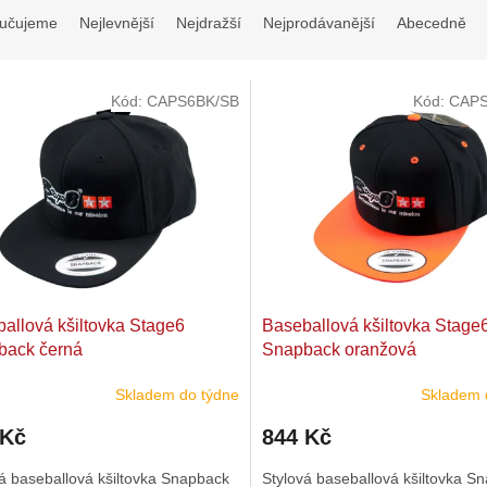
učujeme
Nejlevnější
Nejdražší
Nejprodávanější
Abecedně
Kód:
CAPS6BK/SB
Kód:
CAP
allová kšiltovka Stage6
Baseballová kšiltovka Stage
back černá
Snapback oranžová
Skladem do týdne
Skladem 
 Kč
844 Kč
á baseballová kšiltovka Snapback
Stylová baseballová kšiltovka S