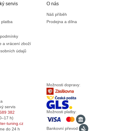
ký servis
O nás
Náš příběh
 platba
Prodejna a dílna
 podmínky
 a vrácení zboží
sobních údajů
Možnosti dopravy:
da
ký servis
Možnosti platby:
689 382
0–17
h)
er-tuning.cz
Bankovní převod
me do 24 h