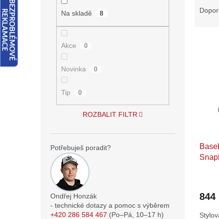
n
a
Dopor
e
Na skladě
8
z
l
e
V
n
Akce
0
ý
í
p
p
Novinka
0
i
r
s
o
Tip
0
p
d
r
u
ROZBALIT FILTR
o
k
d
t
u
ů
Baseb
k
Potřebuješ poradit?
Snap
t
ů
844
Ondřej Honzák
- technické dotazy a pomoc s výběrem
+420 286 584 467
(Po–Pá,
10–17
h)
Stylov