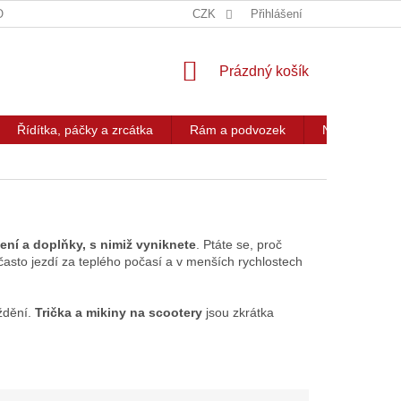
OG
KONTAKT
CZK
Přihlášení
NÁKUPNÍ
Prázdný košík
KOŠÍK
Řídítka, páčky a zrcátka
Rám a podvozek
Nářadí a přís
ení a doplňky, s nimiž vyniknete
. Ptáte se, proč
často jezdí za teplého počasí a v menších rychlostech
eždění.
Trička a mikiny na scootery
jsou zkrátka