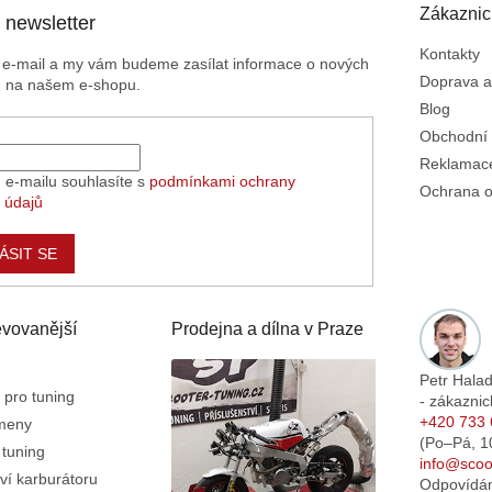
Zákaznic
 newsletter
Kontakty
j e-mail a my vám budeme zasílat informace o nových
Doprava a
h na našem e-shopu.
Blog
Obchodní
Reklamace
 e-mailu souhlasíte s
podmínkami ochrany
Ochrana o
 údajů
ÁSIT SE
vovanější
Prodejna a dílna v Praze
Petr Hala
 pro tuning
- zákaznic
+420 733 
emeny
(Po–Pá,
1
 tuning
info@scoot
ví karburátoru
Odpovídá