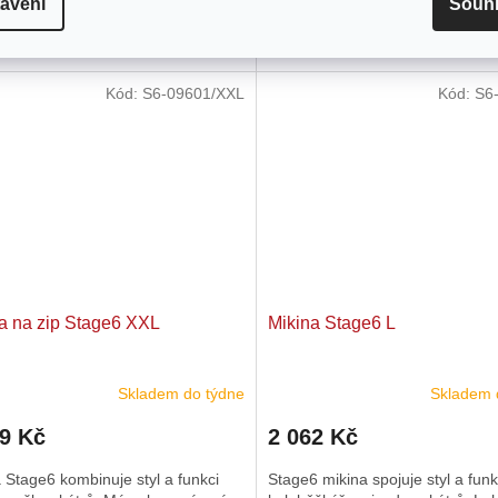
avení
Souh
noušky skútrů. Má celopropínací
pro fanoušky skútrů. Má celopro
dnímatelnou kapuci, boční kapsy a
zip, odnímatelnou kapuci, boční
polstrování pro pohodlí.
lehké polstrování pro pohodlí.
Kód:
S6-09601/XXL
Kód:
S6
a na zip Stage6 XXL
Mikina Stage6 L
Skladem do týdne
Skladem 
29 Kč
2 062 Kč
 Stage6 kombinuje styl a funkci
Stage6 mikina spojuje styl a funk