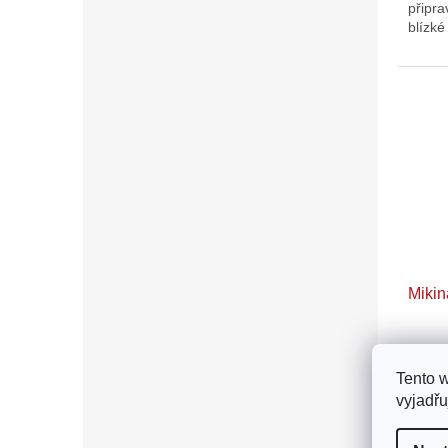
připra
blízké
Mikin
Tento 
1 4
vyjadřu
Mikina