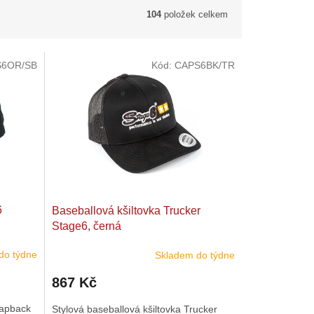
104
položek celkem
S6OR/SB
Kód:
CAPS6BK/TR
6
Baseballová kšiltovka Trucker
Stage6, černá
do týdne
Skladem do týdne
867 Kč
napback
Stylová baseballová kšiltovka Trucker