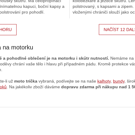
noušky skútrů. Má celopropínací
koloběžkáře a jezdce skútrů. Le
dnímatelnou kapuci, boční kapsy a
polstrovaný, s kapsami a zipem.
polstrování pro pohodlí.
vloženými chrániči slouží jako o
oblečení.
HORU
NAČÍST 12 DAL
a na motorku
 a pohodlné oblečení je na motorku i skútr nutností.
Nemáme na my
í oděvy chrání vaše tělo i hlavu při případném pádu. Kromě protekce v
m.
te-li už
moto trička
vybraná, podívejte se na naše
kalhoty
,
bundy
, šir
oků
. Na jakékoliv zboží dáváme
dopravu zdarma při nákupu nad 1 5