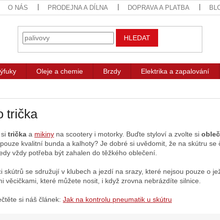
O NÁS
PRODEJNA A DÍLNA
DOPRAVA A PLATBA
BL
HLEDAT
ýfuky
Oleje a chemie
Brzdy
Elektrika a zapalování
 trička
si
trička
a
mikiny
na scootery i motorky. Buďte styloví a zvolte si
obleč
 pouze kvalitní bunda a kalhoty? Je dobré si uvědomit, že na skútru se 
tedy vždy potřeba být zahalen do těžkého oblečení.
i skútrů se sdružují v klubech a jezdí na srazy, které nejsou pouze o j
i věcičkami, které můžete nosit, i když zrovna nebrázdíte silnice.
ečtěte si náš článek:
Jak na kontrolu pneumatik u skútru