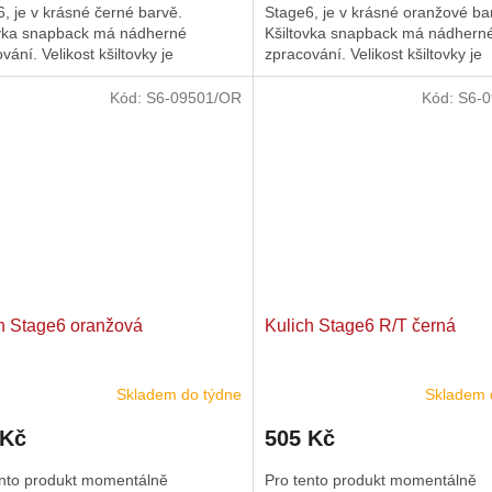
, je v krásné černé barvě.
Stage6, je v krásné oranžové ba
ovka snapback má nádherné
Kšiltovka snapback má nádhern
vání. Velikost kšiltovky je
zpracování. Velikost kšiltovky je
itelná.
nastavitelná.
Kód:
S6-09501/OR
Kód:
S6-0
h Stage6 oranžová
Kulich Stage6 R/T černá
Skladem do týdne
Skladem 
 Kč
505 Kč
ento produkt momentálně
Pro tento produkt momentálně