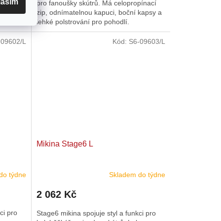
lasím
pínací
pro fanoušky skútrů. Má celopropínací
 kapsy a
zip, odnímatelnou kapuci, boční kapsy a
lehké polstrování pro pohodlí.
-09602/L
Kód:
S6-09603/L
Mikina Stage6 L
do týdne
Skladem do týdne
2 062 Kč
ci pro
Stage6 mikina spojuje styl a funkci pro