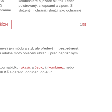
hce
koloběžkáře a jezdce skútrů. Lehce
 S
polstrovaný, s kapsami a zipem. S
chranné
vloženými chrániči slouží jako ochranné
oblečení.
S
1
9
ŠÍCH
t
r
á
n
k
o
sli jen módu a styl, ale především
bezpečnost
.
v
ás odolné moto oblečení ubrání i před nepříznivým
á
n
í
okou nabídku
rukavic
a
čepic
, či
kombinéz
, nebo
00 Kč
s garancí doručení do 48 h.