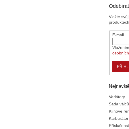
t
Odebírat
í
Vložte svů
produktec
E-mail
Vložením
osobních
PŘIHL
Nejnavště
Variátory
Sada válců
Klínové ř
Karburátor
Příslušenst