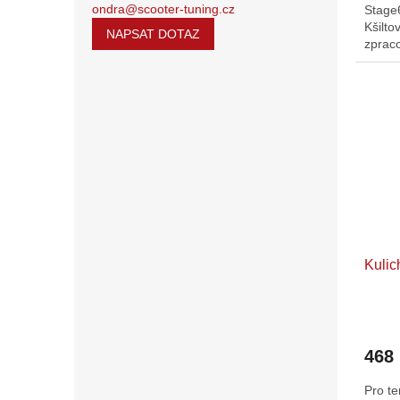
ondra@scooter-tuning.cz
Stage6
Kšilt
NAPSAT DOTAZ
zpraco
nastav
Kulic
468
Pro t