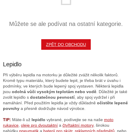
Můžete se ale podívat na ostatní kategorie.
ZPĚT DO OBCHODU
Lepidlo
Při výběru lepidla na motorku je důležité zvážit několik faktorů.
Kromě typu materiálu,
který budete lepit,
je třeba brát v úvahu i
podmínky,
ve kterých bude lepený spoj vystaven.
Některá lepidla
jsou
odolná vůči vysokým teplotám
nebo vodě
.
Důležité je také
zvolit lepidlo s
dostatečnou pevností
,
aby spoj vydržel i při
namáhání.
Před použitím lepidla je vždy důkladně
očistěte lepené
povrchy
a přesně dodržujte návod výrobce.
TIP:
Máte-li už
lepidlo
vybrané, podívejte se na naše
moto
rukavice
,
oleje pro dvoutaktní
a
čtyřtaktní motory
, širokou
nabídku
pneumatik
a
baterií pro skútr
,
reklamních předmětů
, nebo