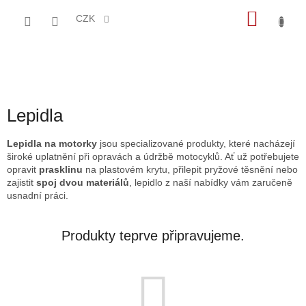
Přejít
NÁKU
na
CZK
obsah
KOŠÍK
Lepidla
Lepidla na motorky
jsou specializované produkty, které nacházejí
široké uplatnění při opravách a údržbě motocyklů.
Ať už potřebujete
opravit
prasklinu
na plastovém krytu,
přilepit pryžové těsnění nebo
zajistit
spoj dvou materiálů
,
lepidlo z naší nabídky vám zaručeně
usnadní práci.
Produkty teprve připravujeme.