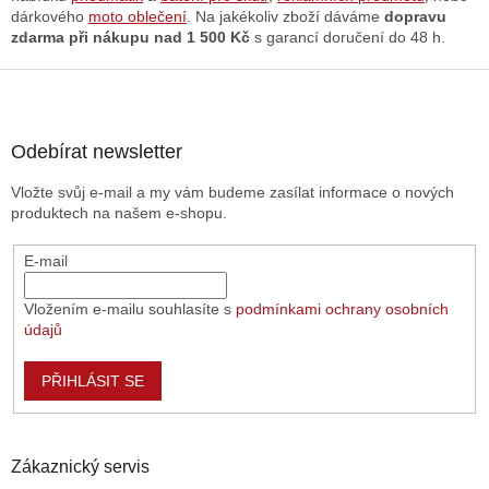
dárkového
moto oblečení
. Na jakékoliv zboží dáváme
dopravu
zdarma při nákupu nad 1 500 Kč
s garancí doručení do 48 h.
Z
á
p
a
Odebírat newsletter
t
Vložte svůj e-mail a my vám budeme zasílat informace o nových
í
produktech na našem e-shopu.
E-mail
Vložením e-mailu souhlasíte s
podmínkami ochrany osobních
údajů
PŘIHLÁSIT SE
Zákaznický servis