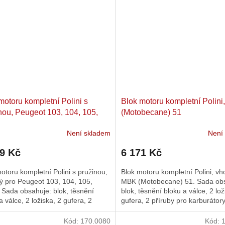
motoru kompletní Polini s
Blok motoru kompletní Polin
nou, Peugeot 103, 104, 105,
(Motobecane) 51
Není skladem
Není
29 Kč
6 171 Kč
otoru kompletní Polini s pružinou,
Blok motoru kompletní Polini, v
ý pro Peugeot 103, 104, 105,
MBK (Motobecane) 51. Sada ob
 Sada obsahuje: blok, těsnění
blok, těsnění bloku a válce, 2 lož
a válce, 2 ložiska, 2 gufera, 2
gufera, 2 příruby pro karburátor
y pro karburátory...
19mm, 1 klapku, 4...
Kód:
170.0080
Kód: