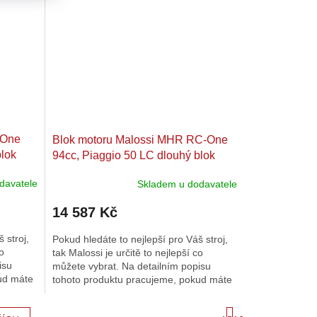
-One
Blok motoru Malossi MHR RC-One
blok
94cc, Piaggio 50 LC dlouhý blok
davatele
Skladem u dodavatele
14 587 Kč
 stroj,
Pokud hledáte to nejlepší pro Váš stroj,
co
tak Malossi je určitě to nejlepší co
isu
můžete vybrat. Na detailním popisu
ud máte
tohoto produktu pracujeme, pokud máte
dotazy tak nás neváhejte...
S