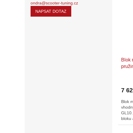
ondra@scooter-tuning.cz
NAPSAT DOTAZ
Blok 
pruži
GL10
7 6
Blok m
vhodn
GL10.
bloku 
přírub