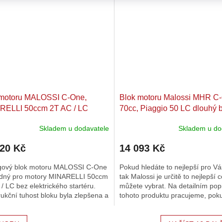
 motoru MALOSSI C-One,
Blok motoru Malossi MHR C
RELLI 50ccm 2T AC / ​LC
70cc, Piaggio 50 LC dlouhý 
Skladem u dodavatele
Skladem u do
520 Kč
14 093 Kč
gový blok motoru MALOSSI C-One
Pokud hledáte to nejlepší pro Váš
odný pro motory MINARELLI 50ccm
tak Malossi je určitě to nejlepší 
/ ​LC bez elektrického startéru.
můžete vybrat. Na detailním pop
ukční tuhost bloku byla zlepšena a
tohoto produktu pracujeme, pok
epracovanou...
dotazy tak nás neváhejte...