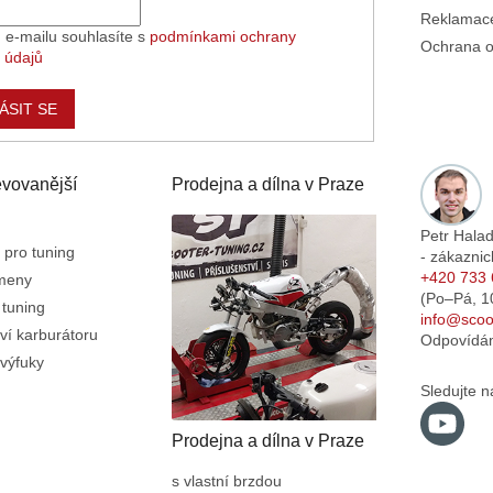
Reklamace
 e-mailu souhlasíte s
podmínkami ochrany
Ochrana o
 údajů
ÁSIT SE
vovanější
Prodejna a dílna v Praze
Petr Hala
 pro tuning
- zákaznic
+420 733 
emeny
(Po–Pá,
1
 tuning
info@scoot
ví karburátoru
Odpovídá
výfuky
Sledujte n
Prodejna a dílna v Praze
s vlastní brzdou