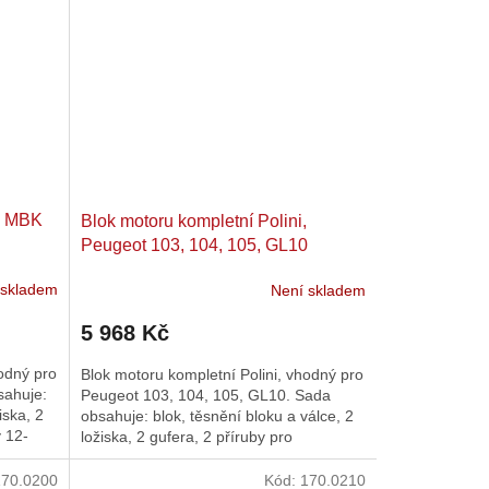
i, MBK
Blok motoru kompletní Polini,
Peugeot 103, 104, 105, GL10
 skladem
Není skladem
5 968 Kč
hodný pro
Blok motoru kompletní Polini, vhodný pro
sahuje:
Peugeot 103, 104, 105, GL10. Sada
iska, 2
obsahuje: blok, těsnění bloku a válce, 2
y 12-
ložiska, 2 gufera, 2 příruby pro
karburátory 15-19mm, 1...
170.0200
Kód:
170.0210