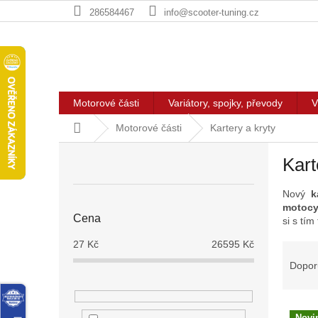
Přejít
286584467
info@scooter-tuning.cz
na
obsah
Motorové části
Variátory, spojky, převody
V
Domů
Motorové části
Kartery a kryty
P
Kart
o
s
Nový
k
t
motocy
r
Cena
si s tí
a
n
27
Kč
26595
Kč
Ř
n
a
Dopor
í
z
p
e
a
V
n
Novi