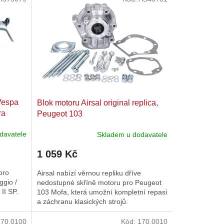
Vespa
Blok motoru Airsal original replica,
ra
Peugeot 103
 SP
davatele
Skladem u dodavatele
1 059 Kč
pro
Airsal nabízí věrnou repliku dříve
ggio /
nedostupné skříně motoru pro Peugeot
 II SP.
103 Mofa, která umožní kompletní repasi
-
a záchranu klasických strojů.
170.0100
Kód:
170.0010