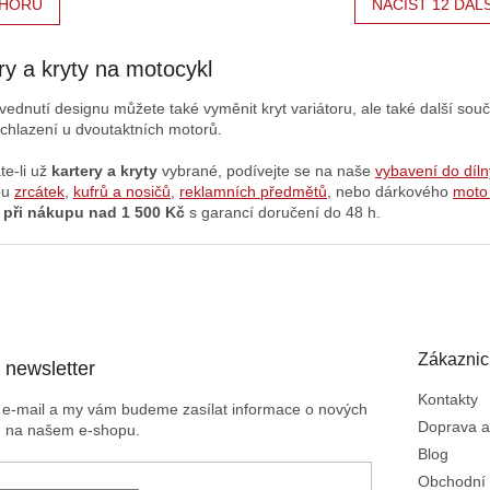
HORU
NAČÍST 12 DAL
ry a kryty na motocykl
vednutí designu můžete také vyměnit kryt variátoru, ale také další sou
 chlazení u dvoutaktních motorů.
te-li už
kartery a kryty
vybrané
,
podívejte se na naše
vybavení do díln
ou
zrcátek
,
kufrů a nosičů
,
reklamních předmětů
, nebo dárkového
moto
 při nákupu nad 1 500 Kč
s garancí doručení do 48 h.
Zákaznic
 newsletter
Kontakty
j e-mail a my vám budeme zasílat informace o nových
Doprava a
h na našem e-shopu.
Blog
Obchodní