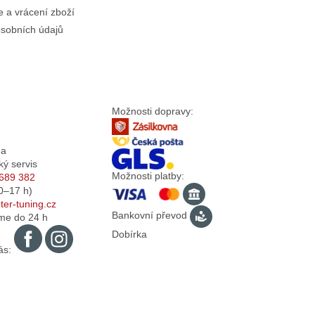
 a vrácení zboží
sobních údajů
Možnosti dopravy:
da
ký servis
Možnosti platby:
689 382
0–17
h)
er-tuning.cz
Bankovní převod
me do 24 h
Dobírka
ás: