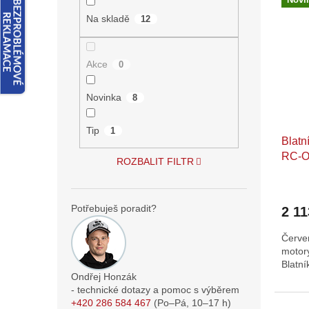
n
ý
í
e
Na skladě
12
p
p
l
i
r
s
o
Akce
0
p
d
r
u
o
Novinka
k
8
d
t
u
ů
Tip
1
Blatn
k
RC-O
t
ROZBALIT FILTR
ů
Potřebuješ poradit?
2 11
Červen
motory
Blatní
Ondřej Honzák
- technické dotazy a pomoc s výběrem
+420 286 584 467
(Po–Pá,
10–17
h)