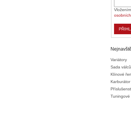
Vložením
osobních
PŘIHL
Nejnavště
Variátory
Sada válců
Klínové ř
Karburátor
Příslušenst
Tuningové 