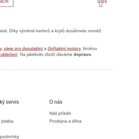
1
16
ŠÍCH
t
r
á
n
k
o
části. Díky výměně karterů a krytů dosáhnete rovněž
v
á
n
y
,
oleje pro dvoutaktní
a
čtyřtaktní motory
, širokou
í
 oblečení
. Na jakékoliv zboží dáváme
dopravu
ký servis
O nás
Náš příběh
 platba
Prodejna a dílna
 podmínky