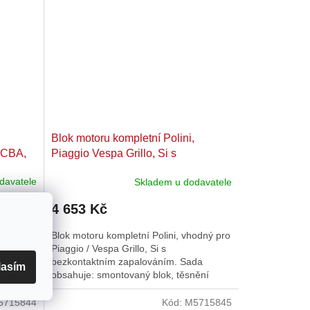
Blok motoru kompletní Polini,
 CBA,
Piaggio Vespa Grillo, Si s
bezkontaktním zapalováním
davatele
Skladem u dodavatele
4 653 Kč
hodný pro
Blok motoru kompletní Polini, vhodný pro
BA, Ciao,
Piaggio / Vespa Grillo, Si s
ním
bezkontaktním zapalováním. Sada
lasím
ok,
obsahuje: smontovaný blok, těsnění
bloku a válce, 1 gufero a přírubu pro...
5715844
Kód:
M5715845