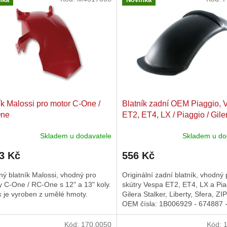
ík Malossi pro motor C-One /
Blatník zadní OEM Piaggio, 
ne
ET2, ​ET4, ​LX / Piaggio / Gile
Stalker,​ Liberty, ​Sfera, ​ZIP II
Skladem u dodavatele
Skladem u do
3 Kč
556 Kč
ý blatník Malossi, vhodný pro
Originální zadní blatník, vhodný 
 C-One / RC-One s 12" a 13" koly.
skútry Vespa ET2, ​ET4, ​LX a Pia
k je vyroben z umělé hmoty.
Gilera Stalker,​ Liberty, ​Sfera, ​ZIP
OEM čísla: 1B006929 - 674887 
5A001285.
Kód:
170.0050
Kód: