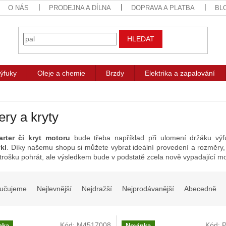
O NÁS
PRODEJNA A DÍLNA
DOPRAVA A PLATBA
BL
HLEDAT
ýfuky
Oleje a chemie
Brzdy
Elektrika a zapalování
ery a kryty
arter či kryt motoru
bude třeba například při ulomení držáku v
kl
. Díky našemu shopu si můžete vybrat ideální provedení a rozměry,
m trošku pohrát, ale výsledkem bude v podstatě zcela nově vypadající m
učujeme
Nejlevnější
Nejdražší
Nejprodávanější
Abecedně
Kód:
M4517008
Kód:
P
nka
Novinka