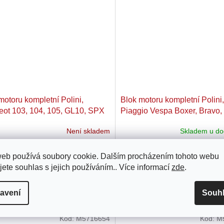
motoru kompletní Polini,
Blok motoru kompletní Polini,
ot 103, 104, 105, GL10, SPX
Piaggio Vespa Boxer, Bravo,
Ciao, Eco, Grillo, Si, Trend s
Není skladem
Skladem u do
kontaktním zapalováním
28 Kč
4 653 Kč
web používá soubory cookie. Dalším procházením tohoto webu
jete souhlas s jejich používáním.. Více informací
zde
.
otoru kompletní Polini, vhodný pro
Blok motoru kompletní Polini, v
ot 103, 104, 105, GL10, SPX.
Piaggio / Vespa Boxer, Bravo, C
bsahuje: blok, těsnění bloku a
Eco, Grillo, Si a Trend s kontakt
avení
Souh
 2 ložiska, 2 gufera, 2 příruby pro
zapalováním. Sada obsahuje: bl
átory 12-19mm, 1...
těsnění bloku a válce, 2...
Kód:
M5716654
Kód:
M