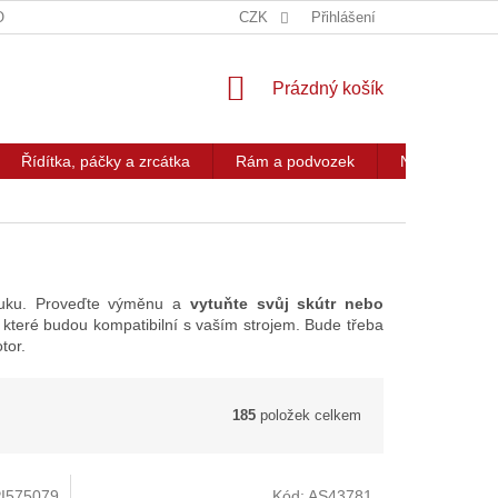
OG
KONTAKT
CZK
Přihlášení
NÁKUPNÍ
Prázdný košík
KOŠÍK
Řídítka, páčky a zrcátka
Rám a podvozek
Nářadí a přís
ýfuku. Proveďte výměnu a
vytuňte svůj skútr nebo
 které budou kompatibilní s vaším strojem. Bude třeba
otor.
185
položek celkem
I575079
Kód:
AS43781