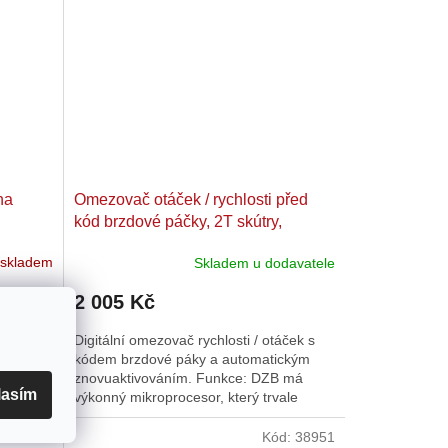
na
Omezovač otáček / rychlosti před
kód brzdové páčky, 2T skútry,
mopedy
 skladem
Skladem u dodavatele
2 005 Kč
ojitým
Digitální omezovač rychlosti / otáček s
ckou
kódem brzdové páky a automatickým
onný
znovuaktivováním. Funkce: DZB má
lasím
čítává a
výkonný mikroprocesor, který trvale
vypočítává a vyhodnocuje aktuální...
d:
38953
Kód:
38951