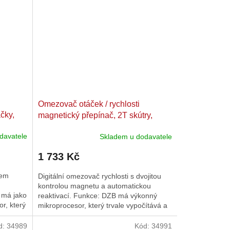
Omezovač otáček / rychlosti
áčky,
magnetický přepínač, 2T skútry,
mopedy
davatele
Skladem u dodavatele
1 733 Kč
dem
Digitální omezovač rychlosti s dvojitou
kontrolou magnetu a automatickou
 má jako
reaktivací. Funkce: DZB má výkonný
r, který
mikroprocesor, který trvale vypočítává a
vyhodnocuje aktuální...
d:
34989
Kód:
34991