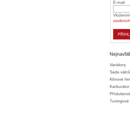
E-mail
Vložením
osobních
PŘIHL
Nejnavště
Variátory
Sada válců
Klínové ř
Karburátor
Příslušenst
Tuningové 