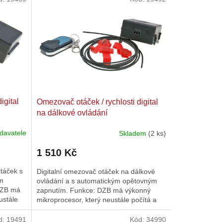
igital
Omezovač otáček / rychlosti digital
na dálkové ovládání
davatele
Skladem
(2 ks)
1 510 Kč
táček s
Digitalní omezovač otáček na dálkové
m
ovládání a s automatickým opětovným
DZB má
zapnutím. Funkce: DZB má výkonný
ustále
mikroprocesor, který neustále počítá a
vyhodnocuje aktuální otáčky....
d:
19491
Kód:
34990