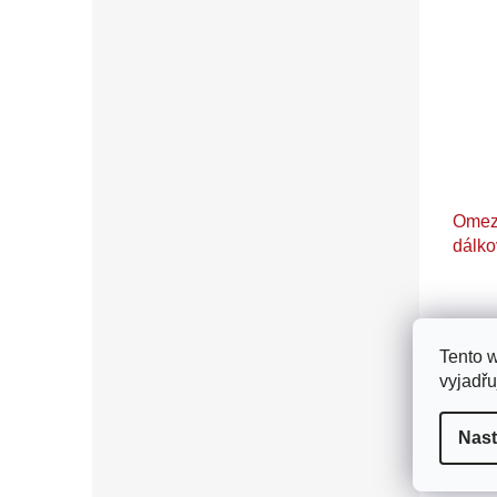
Omezo
dálko
2 0
Tento 
Digitá
vyjadřu
rádio
znovu
Nast
výkonn
vypočí