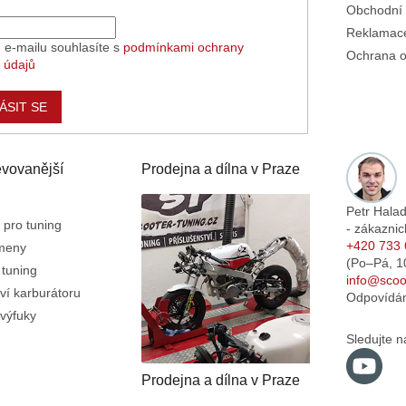
Obchodní
Reklamace
 e-mailu souhlasíte s
podmínkami ochrany
Ochrana o
 údajů
ÁSIT SE
vovanější
Prodejna a dílna v Praze
Petr Hala
 pro tuning
- zákaznic
+420 733 
emeny
(Po–Pá,
1
 tuning
info@scoot
ví karburátoru
Odpovídá
výfuky
Sledujte n
Prodejna a dílna v Praze