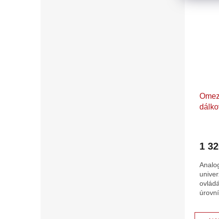
Omez
dálko
1 3
Analo
univer
ovlád
úrovní
nastav
jemné.
O