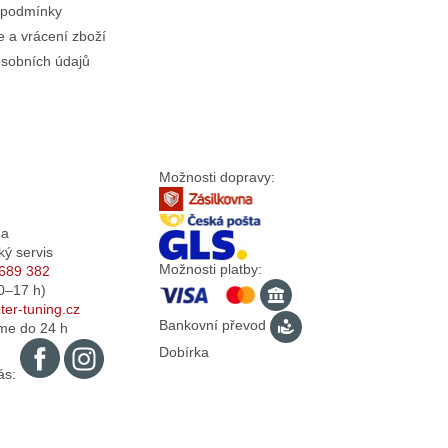
 podmínky
 a vrácení zboží
sobních údajů
Možnosti dopravy:
da
ký servis
Možnosti platby:
689 382
0–17
h)
er-tuning.cz
Bankovní převod
me do 24 h
Dobírka
ás: