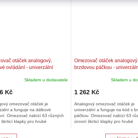
ovač otáček analogový,
Omezovač otáček analogový,
vé ovládání - univerzální
brzdovou páčkou - univerzáln
Skladem u dodavatele
Skladem u do
26 Kč
1 262 Kč
gový omezovač otáček je
Analogový omezovač otáček je
zální a funguje na dálkové
univerzální a funguje na kód s 
ání. Omezovač nabízí 63 různých
páčkou. Omezovač nabízí 63 rů
 škrticí klapky pro hrubé
úrovní škrticí klapky pro hrubé
ení. Kromě toho lze provést
nastavení. Kromě toho lze prové
..
jemné...