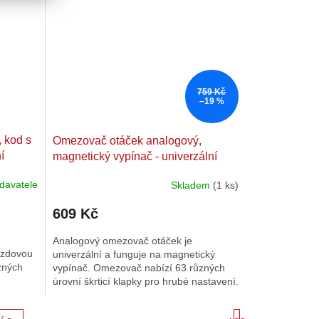
759 Kč
–19 %
 kod s
Omezovač otáček analogový,
í
magnetický vypínač - univerzální
davatele
Skladem
(1 ks)
609 Kč
Analogový omezovač otáček je
brzdovou
univerzální a funguje na magnetický
zných
vypínač. Omezovač nabízí 63 různých
úrovní škrticí klapky pro hrubé nastavení.
st
Kromě toho lze provést jemné...
S