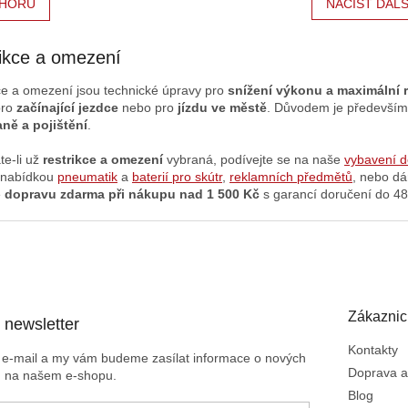
HORU
NAČÍST DALŠ
ikce a omezení
ce
a omezení jsou technické úpravy pro
snížení výkonu a maximální 
pro
začínající jezdce
nebo pro
jízdu ve městě
.
Důvodem je předevší
aně a pojištění
.
te-li už
restrikce a omezení
vybraná, podívejte se na naše
vybavení d
 nabídkou
pneumatik
a
baterií pro skútr
,
reklamních předmětů
, nebo d
e
dopravu zdarma při nákupu nad 1 500 Kč
s garancí doručení do 48
Zákaznic
 newsletter
Kontakty
j e-mail a my vám budeme zasílat informace o nových
Doprava a
h na našem e-shopu.
Blog