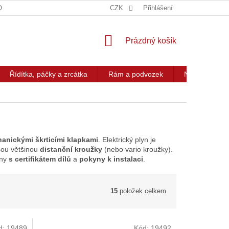
OG
KONTAKT
CZK
Přihlášení
NÁKUPNÍ
Prázdný košík
KOŠÍK
Řídítka, páčky a zrcátka
Rám a podvozek
Nářadí a přís
anickými škrticími klapkami
. Elektrický plyn je
sou většinou
distanční kroužky
(nebo vario kroužky).
ány
s certifikátem dílů
a
pokyny k instalaci
.
15
položek celkem
d:
19489
Kód:
19492