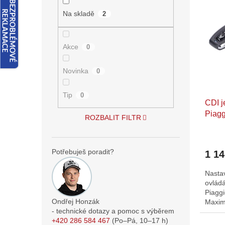
n
ý
í
e
Na skladě
2
p
p
l
i
r
s
o
Akce
0
p
d
r
u
o
Novinka
k
0
d
t
u
ů
Tip
0
CDI j
k
Piagg
t
ROZBALIT FILTR
ů
Potřebuješ poradit?
1 1
Nastav
ovládá
Piagg
Ondřej Honzák
Maximá
- technické dotazy a pomoc s výběrem
přímo
+420 286 584 467
(Po–Pá,
10–17
h)