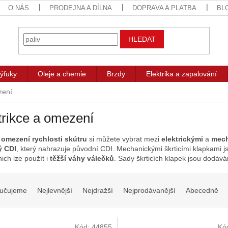
O NÁS
PRODEJNA A DÍLNA
DOPRAVA A PLATBA
BL
HLEDAT
ýfuky
Oleje a chemie
Brzdy
Elektrika a zapalování
zení
rikce a omezení
k
omezení rychlosti skútru
si můžete vybrat mezi
elektrickými
a
mech
ý CDI
, který nahrazuje původní CDI. Mechanickými škrticími klapkami j
ich lze použít i
těžší váhy válečků
. Sady škrticích klapek jsou dodáv
učujeme
Nejlevnější
Nejdražší
Nejprodávanější
Abecedně
Kód:
44855
Kó