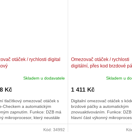
vač otáček / rychlosti digital
Omezovač otáček / rychlosti
kový
digitální, přes kod brzdové p
univerzální
Skladem u dodavatele
Skladem u do
38 Kč
1 411 Kč
lní tlačítkový omezovač otáček s
Digitalní omezovač otáček s kó
e-Checkem a automatickým
brzdové páčky a automatickým
vným zapnutím. Funkce: DZB má
znovuaktivováním. Funkce: DZB
ý mikroprocesor, který neustále
hlavní část výkonný mikroproceso
 a vyhodnocuje aktuální...
trvale počítá a vyhodnocuje...
Kód:
34992
Kó