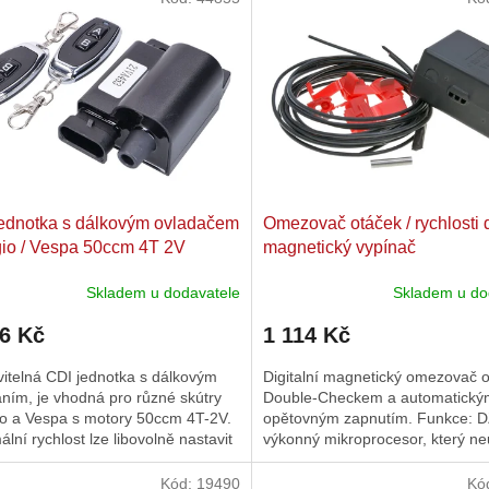
ednotka s dálkovým ovladačem
Omezovač otáček / rychlosti d
io / Vespa 50ccm 4T 2V
magnetický vypínač
Skladem u dodavatele
Skladem u do
46 Kč
1 114 Kč
itelná CDI jednotka s dálkovým
Digitalní magnetický omezovač o
ním, je vhodná pro různé skútry
Double-Checkem a automatický
io a Vespa s motory 50ccm 4T-2V.
opětovným zapnutím. Funkce: 
lní rychlost lze libovolně nastavit
výkonný mikroprocesor, který ne
 na CDI pomocí...
počítá a vyhodnocuje aktuální...
Kód:
19490
Kó