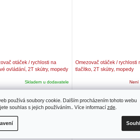
vač otáček / rychlosti na
Omezovač otáček / rychlosti 
vé ovládání, 2T skútry, mopedy
tlačítko, 2T skútry, mopedy
Skladem u dodavatele
Není
91 Kč
1 708 Kč
web používá soubory cookie. Dalším procházením tohoto webu
lní omezovač rychlosti / otáček s
Digitální omezovač rychlosti s dv
jete souhlas s jejich používáním.. Více informací
zde
.
vým ovládáním a automatickým
kontrolním tlačítkem a automati
aktivováním. Funkce: DZB má
reaktivací. Funkce: DZB má výk
avení
Souh
ý mikroprocesor, který trvale
mikroprocesor, který trvale vypo
tává a vyhodnocuje aktuální...
vyhodnocuje aktuální...
Kód:
38954
Kó