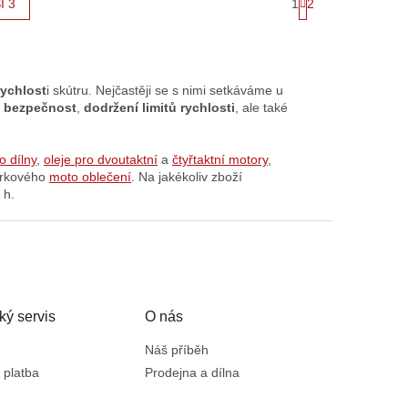
1
2
Í 3
t
r
á
n
k
o
rychlost
i skútru. Nejčastěji se s nimi setkáváme u
v
m
bezpečnost
,
dodržení limitů rychlosti
, ale také
á
n
í
o dílny
,
oleje pro dvoutaktní
a
čtyřtaktní motory
,
árkového
moto oblečení
. Na jakékoliv zboží
 h.
ký servis
O nás
Náš příběh
 platba
Prodejna a dílna