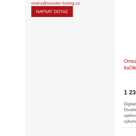
ondra@scooter-tuning.cz
NAPSAT DOTAZ
Omezo
tlačít
1 2
Digita
Doubl
opěto
výkonn
počítá