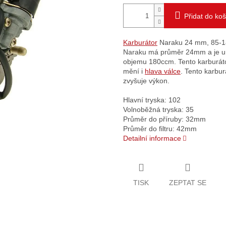
Přidat do koš
Karburátor
Naraku 24 mm, 85-1
Naraku má průměr 24mm a je ur
objemu 180ccm. Tento karburáto
mění i
hlava válce
. Tento karbur
zvyšuje výkon.
Hlavní tryska: 102
Volnoběžná tryska: 35
Průměr do příruby: 32mm
Průměr do filtru: 42mm
Detailní informace
TISK
ZEPTAT SE