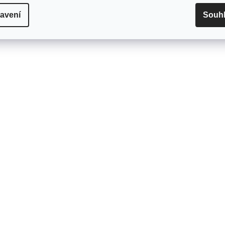
avení
Souh