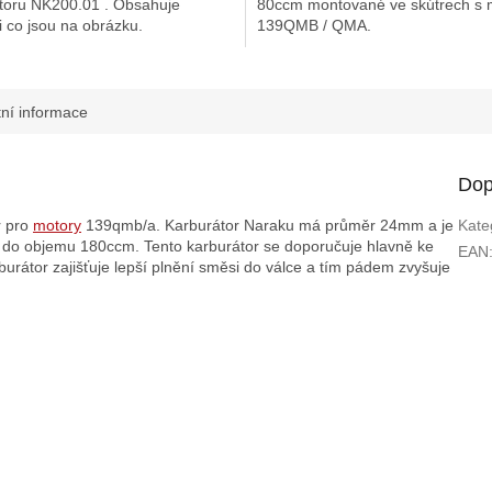
toru NK200.01 . Obsahuje
80ccm montované ve skútrech s 
i co jsou na obrázku.
139QMB / QMA.
tní informace
Dop
r pro
motory
139qmb/a. Karburátor Naraku má průměr 24mm a je
Kate
o objemu 180ccm. Tento karburátor se doporučuje hlavně ke
EAN
rburátor zajišťuje lepší plnění směsi do válce a tím pádem zvyšuje