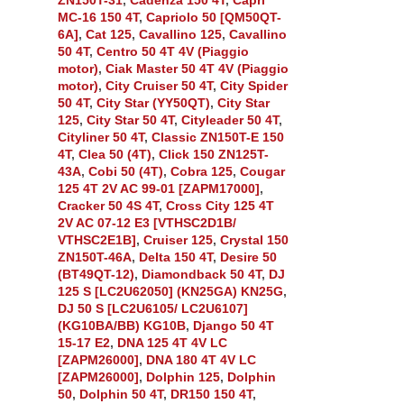
MC-16 150 4T
,
Capriolo 50 [QM50QT-
6A]
,
Cat 125
,
Cavallino 125
,
Cavallino
50 4T
,
Centro 50 4T 4V (Piaggio
motor)
,
Ciak Master 50 4T 4V (Piaggio
motor)
,
City Cruiser 50 4T
,
City Spider
50 4T
,
City Star (YY50QT)
,
City Star
125
,
City Star 50 4T
,
Cityleader 50 4T
,
Cityliner 50 4T
,
Classic ZN150T-E 150
4T
,
Clea 50 (4T)
,
Click 150 ZN125T-
43A
,
Cobi 50 (4T)
,
Cobra 125
,
Cougar
125 4T 2V AC 99-01 [ZAPM17000]
,
Cracker 50 4S 4T
,
Cross City 125 4T
2V AC 07-12 E3 [VTHSC2D1B/
VTHSC2E1B]
,
Cruiser 125
,
Crystal 150
ZN150T-46A
,
Delta 150 4T
,
Desire 50
(BT49QT-12)
,
Diamondback 50 4T
,
DJ
125 S [LC2U62050] (KN25GA) KN25G
,
DJ 50 S [LC2U6105/ LC2U6107]
(KG10BA/BB) KG10B
,
Django 50 4T
15-17 E2
,
DNA 125 4T 4V LC
[ZAPM26000]
,
DNA 180 4T 4V LC
[ZAPM26000]
,
Dolphin 125
,
Dolphin
50
,
Dolphin 50 4T
,
DR150 150 4T
,