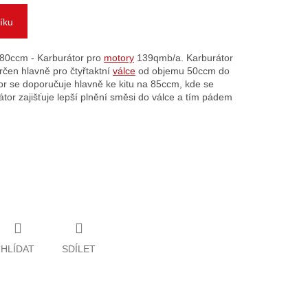
íku
80ccm - Karburátor pro
motory
139qmb/a. Karburátor
čen hlavně pro čtyřtaktní
válce
od objemu 50ccm do
r se doporučuje hlavně ke kitu na 85ccm, kde se
átor zajišťuje lepší plnění směsi do válce a tím pádem
HLÍDAT
SDÍLET