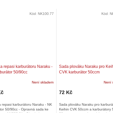
Kód:
NK100.77
Kód:
N
a repasi karburátoru Naraku -
Sada plováku Naraku pro Kei
burátor 50/90cc
CVK karburátor 50ccm
Není skladem
Není 
Kč
72 Kč
 repasi karburátoru Naraku - NK
Sada plováku Naraku pro karburá
tor 50/90cc - Opravná sada ke
Keihin CVK 50ccm a karburátory 