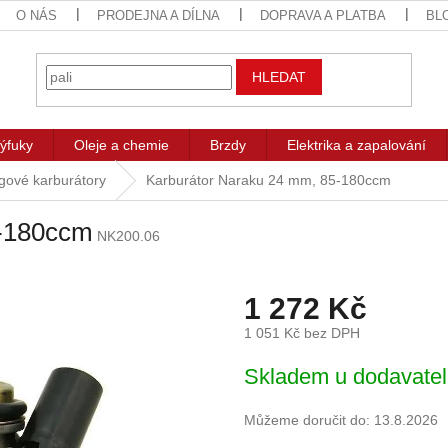
O NÁS
PRODEJNA A DÍLNA
DOPRAVA A PLATBA
BL
HLEDAT
ýfuky
Oleje a chemie
Brzdy
Elektrika a zapalování
gové karburátory
Karburátor Naraku 24 mm, 85-180ccm
5-180ccm
NK200.06
1 272 Kč
1 051 Kč bez DPH
Měrná
Skladem u dodavate
cena:
Můžeme doručit do:
13.8.2026