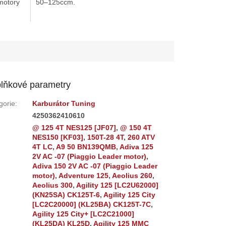
motory
50–125ccm.
hvězdiček.
lňkové parametry
gorie
:
Karburátor Tuning
:
4250362410610
@ 125 4T NES125 [JF07]
,
@ 150 4T
NES150 [KF03]
,
150T-28 4T
,
260 ATV
4T LC
,
A9 50 BN139QMB
,
Adiva 125
2V AC -07 (Piaggio Leader motor)
,
Adiva 150 2V AC -07 (Piaggio Leader
motor)
,
Adventure 125
,
Aeolius 260
,
Aeolius 300
,
Agility 125 [LC2U62000]
(KN25SA) CK125T-6
,
Agility 125 City
[LC2C20000] (KL25BA) CK125T-7C
,
Agility 125 City+ [LC2C21000]
(KL25DA) KL25D
,
Agility 125 MMC