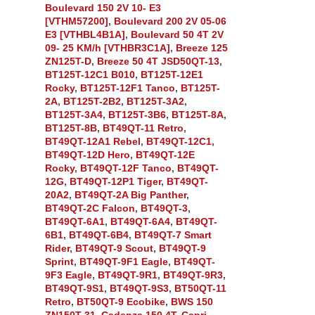
Boulevard 150 2V 10- E3
[VTHM57200]
,
Boulevard 200 2V 05-06
E3 [VTHBL4B1A]
,
Boulevard 50 4T 2V
09- 25 KM/h [VTHBR3C1A]
,
Breeze 125
ZN125T-D
,
Breeze 50 4T JSD50QT-13
,
BT125T-12C1 B010
,
BT125T-12E1
Rocky
,
BT125T-12F1 Tanco
,
BT125T-
2A
,
BT125T-2B2
,
BT125T-3A2
,
BT125T-3A4
,
BT125T-3B6
,
BT125T-8A
,
BT125T-8B
,
BT49QT-11 Retro
,
BT49QT-12A1 Rebel
,
BT49QT-12C1
,
BT49QT-12D Hero
,
BT49QT-12E
Rocky
,
BT49QT-12F Tanco
,
BT49QT-
12G
,
BT49QT-12P1 Tiger
,
BT49QT-
20A2
,
BT49QT-2A Big Panther
,
BT49QT-2C Falcon
,
BT49QT-3
,
BT49QT-6A1
,
BT49QT-6A4
,
BT49QT-
6B1
,
BT49QT-6B4
,
BT49QT-7 Smart
Rider
,
BT49QT-9 Scout
,
BT49QT-9
Sprint
,
BT49QT-9F1 Eagle
,
BT49QT-
9F3 Eagle
,
BT49QT-9R1
,
BT49QT-9R3
,
BT49QT-9S1
,
BT49QT-9S3
,
BT50QT-11
Retro
,
BT50QT-9 Ecobike
,
BWS 150
ZN150T-31
,
Cadenza 150 4T
,
Capri