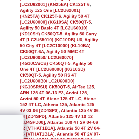
[LC2U62001] (KN25EA) CK125T-6
,
Agility 125 One [LC2U62001]
(KN25TA) CK125T-6
,
Agility 50 4T
[LC2U60000] (KG10SA) CK50QT-5
,
Agility 50 Basic 4T [LC2U60010]
(KD10SH) CK50QT-5
,
Agility 50 Carry
4T [LC2U65010] (KG10DB) U6
,
Agility
50 City 4T [LC2C10000] (KL10BA)
CK50QT-6A
,
Agility 50 MMC 4T
[LC2U60050/ LC2U60070]
(KG10CA/CB) CK50QT-5
,
Agility 50
One 4T [LC2U60000] (KG10SD)
CK50QT-5
,
Agility 50 RS 4T
[LC2U600B0/ LC2U600D0]
(KG10SR/SU) CK50QT-5
,
AirTec 125
,
ARN 125 4T 06-13 E3
,
Arvini 125
,
Arvini 50 4T
,
Atene 125 4T LC
,
Atene
152 4T LC
,
Athena 125
,
Atlantic 125
4V 03-06 [ZD4SP0]
,
Atlantic 125 4V 06-
08 [ZD4SPD]
,
Atlantic 125 4V 10-12
[ZD4SPD00]
,
Atlantis 100 4T 2V 04-06
E2 [VTHAT1B1A]
,
Atlantis 50 4T 2V 04-
06 [VTHAT1B1A]
,
Atlantis 50 4T 2V 07-