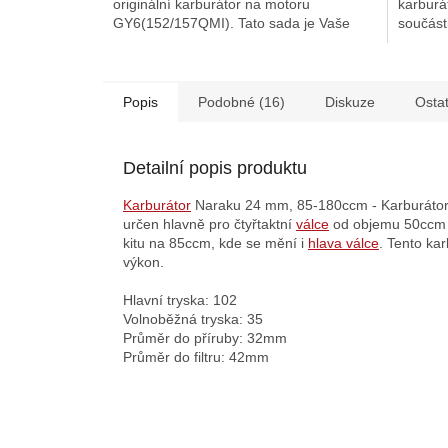
originální karburátor na motoru
karburá
GY6(152/157QMI). Tato sada je Vaše
součást
záchrana před koupí celého nového...
Popis
Podobné (16)
Diskuze
Osta
Detailní popis produktu
Karburátor
Naraku 24 mm, 85-180ccm - Karburáto
určen hlavně pro čtyřtaktní
válce
od objemu 50ccm d
kitu na 85ccm, kde se mění i
hlava válce
. Tento ka
výkon.
Hlavní tryska: 102
Volnoběžná tryska: 35
Průměr do příruby: 32mm
Průměr do filtru: 42mm