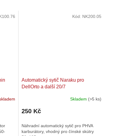
K100.76
Kód:
NK200.05
hin
Automatický sytič Naraku pro
DellOrto a další 20/7
skladem
Skladem
(>5 ks)
Průměrné
hodnocení
250 Kč
produktu
je
5,0
tor
Náhradní automatický sytič pro PHVA
z
50-
karburátory, vhodný pro čínské skútry
5