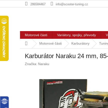
Přejít
286584467
info@scooter-tuning.cz
na
obsah
Motorové části
Variátory, spojky, převody
V
Domů
Motorové části
Karburátory
Tunin
Karburátor Naraku 24 mm, 8
Značka:
Naraku