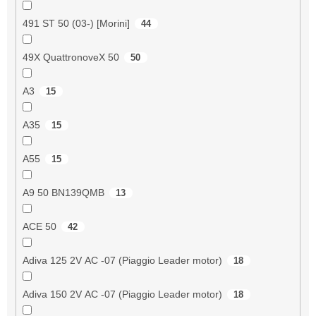
491 ST 50 (03-) [Morini]
44
49X QuattronoveX 50
50
A3
15
A35
15
A55
15
A9 50 BN139QMB
13
ACE 50
42
Adiva 125 2V AC -07 (Piaggio Leader motor)
18
Adiva 150 2V AC -07 (Piaggio Leader motor)
18