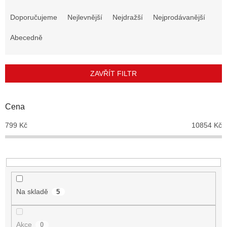
Ř
a
Doporučujeme
Nejlevnější
Nejdražší
Nejprodávanější
z
e
Abecedně
n
í
p
ZAVŘÍT FILTR
r
o
d
Cena
u
799
Kč
10854
Kč
k
t
ů
Na skladě
5
Akce
0