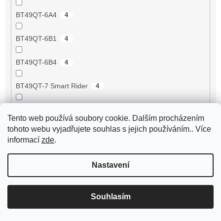
BT49QT-6A4
4
BT49QT-6B1
4
BT49QT-6B4
4
BT49QT-7 Smart Rider
4
BT49QT-9 Scout
4
Tento web používá soubory cookie. Dalším procházením
tohoto webu vyjadřujete souhlas s jejich používáním.. Více
BT49QT-9 Sprint
4
informací
zde
.
BT49QT-9F1 Eagle
4
Nastavení
BT49QT-9F3 Eagle
4
Souhlasím
BT49QT-9R1
4