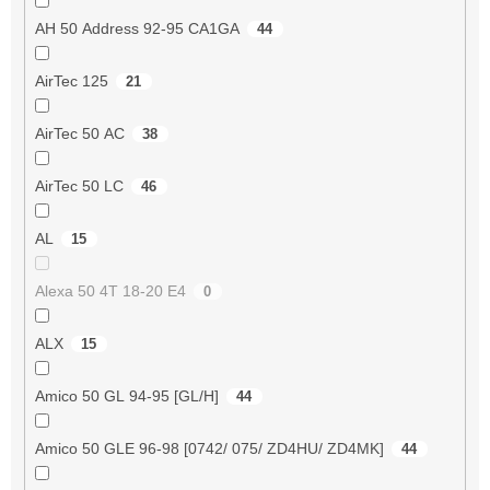
AH 50 Address 92-95 CA1GA
44
AirTec 125
21
AirTec 50 AC
38
AirTec 50 LC
46
AL
15
Alexa 50 4T 18-20 E4
0
ALX
15
Amico 50 GL 94-95 [GL/H]
44
Amico 50 GLE 96-98 [0742/ 075/ ZD4HU/ ZD4MK]
44