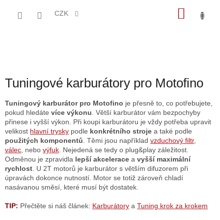
Přejít
NÁKU
na
CZK
obsah
KOŠÍK
Tuningové karburátory pro Motofino
Tuningový karburátor pro Motofino
je přesně to, co potřebujete,
pokud hledáte
více výkonu
. Větší karburátor vám bezpochyby
přinese i vyšší výkon. Při koupi karburátoru je vždy potřeba upravit
velikost
hlavní trysky
podle
konkrétního stroje
a také podle
použitých komponentů
. Těmi jsou například
vzduchový filtr
,
válec
, nebo
výfuk
. Nejedená se tedy o plug&play záležitost.
Odměnou je zpravidla
lepší akcelerace
a
vyšší maximální
rychlost
. U 2T motorů je karburátor s větším difuzorem při
úpravách dokonce nutností. Motor se totiž zároveň chladí
nasávanou směsí, které musí být dostatek.
TIP:
Přečtěte si náš článek:
Karburátory
a
Tuning krok za krokem