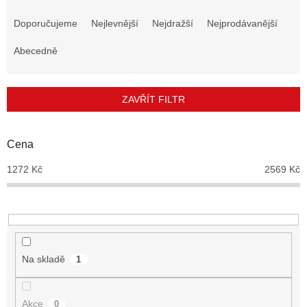
Ř
a
Doporučujeme
Nejlevnější
Nejdražší
Nejprodávanější
z
e
Abecedně
n
í
p
ZAVŘÍT FILTR
r
o
d
Cena
u
1272
Kč
2569
Kč
k
t
ů
Na skladě
1
Akce
0