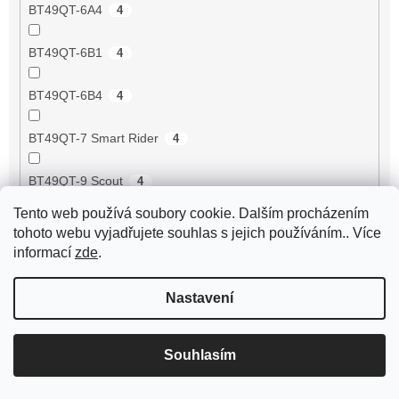
BT49QT-6A4
4
BT49QT-6B1
4
BT49QT-6B4
4
BT49QT-7 Smart Rider
4
BT49QT-9 Scout
4
Tento web používá soubory cookie. Dalším procházením
BT49QT-9 Sprint
4
tohoto webu vyjadřujete souhlas s jejich používáním.. Více
informací
zde
.
BT49QT-9F1 Eagle
4
Nastavení
BT49QT-9F3 Eagle
4
BT49QT-9R1
4
Souhlasím
BT49QT-9R3
4