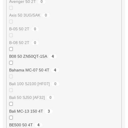
Avenger 50 2T
0
Axis 50 3UG/5AK
0
B-05 50 2T
0
B-08 50 2T
0
B08 50 ZN50QT-15A
4
Bahama MC-07 50 4T
4
Bali 100 SJ100 [HF07]
0
Bali 50 SJ50 [AF32]
0
Bali MC-13 150 4T
3
BE500 50 4T
4