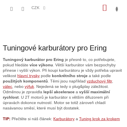
Přejít
NÁKU
na
CZK
obsah
KOŠÍK
Tuningové karburátory pro Ering
Tuningový karburátor pro Ering
je přesně to, co potřebujete,
pokud hledáte
více výkonu
. Větší karburátor vám bezpochyby
přinese i vyšší výkon. Při koupi karburátoru je vždy potřeba upravit
velikost
hlavní trysky
podle
konkrétního stroje
a také podle
použitých komponentů
. Těmi jsou například
vzduchový filtr
,
válec
, nebo
výfuk
. Nejedená se tedy o plug&play záležitost.
Odměnou je zpravidla
lepší akcelerace
a
vyšší maximální
rychlost
. U 2T motorů je karburátor s větším difuzorem při
úpravách dokonce nutností. Motor se totiž zároveň chladí
nasávanou směsí, které musí být dostatek.
TIP:
Přečtěte si náš článek:
Karburátory
a
Tuning krok za krokem