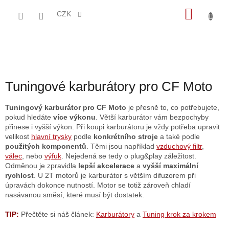
Přejít
NÁKU
na
CZK
obsah
KOŠÍK
Tuningové karburátory pro CF Moto
Tuningový karburátor pro CF Moto
je přesně to, co potřebujete,
pokud hledáte
více výkonu
. Větší karburátor vám bezpochyby
přinese i vyšší výkon. Při koupi karburátoru je vždy potřeba upravit
velikost
hlavní trysky
podle
konkrétního stroje
a také podle
použitých komponentů
. Těmi jsou například
vzduchový filtr
,
válec
, nebo
výfuk
. Nejedená se tedy o plug&play záležitost.
Odměnou je zpravidla
lepší akcelerace
a
vyšší maximální
rychlost
. U 2T motorů je karburátor s větším difuzorem při
úpravách dokonce nutností. Motor se totiž zároveň chladí
nasávanou směsí, které musí být dostatek.
TIP:
Přečtěte si náš článek:
Karburátory
a
Tuning krok za krokem