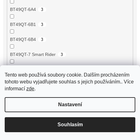
BT49QT-6A4
3
BT49QT-6B1
3
BT49QT-6B4
3
BT49QT-7 Smart Rider
3
BT49QT-9 Scout
3
Tento web používá soubory cookie. Dalším procházením
tohoto webu vyjadřujete souhlas s jejich používáním.. Více
BT49QT-9 Sprint
3
informací
zde
.
BT49QT-9F1 Eagle
3
Nastavení
BT49QT-9F3 Eagle
3
Souhlasím
BT49QT-9R1
3