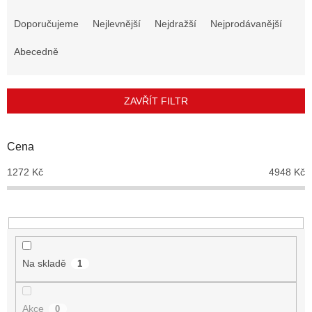
Ř
a
Doporučujeme
Nejlevnější
Nejdražší
Nejprodávanější
z
e
Abecedně
n
í
p
ZAVŘÍT FILTR
r
o
d
Cena
u
1272
Kč
4948
Kč
k
t
ů
Na skladě
1
Akce
0