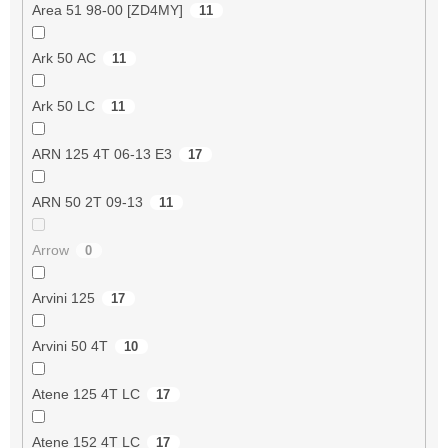
Area 51 98-00 [ZD4MY]
11
Ark 50 AC
11
Ark 50 LC
11
ARN 125 4T 06-13 E3
17
ARN 50 2T 09-13
11
Arrow
0
Arvini 125
17
Arvini 50 4T
10
Atene 125 4T LC
17
Atene 152 4T LC
17