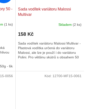
ry 50 -
Sada vodítek variátoru Malossi
Multivar
dem
(1 ks)
Skladem
(2 ks)
158 Kč
Sada vodítek variátoru Malossi Multivar -
oká
Plastová vodítka určená do variátoru
ehlivou
Malossi, ale lze je použí i do variátoru
Polini. Pro většinu skútrů s obsahem 50
ccm.
,50g - 6ks
15x12 - 3,70g - 6ks
15x12 - 4,20g - 6ks
15x12 - 4,80
15-0056
Kód:
12700-MF15-0061