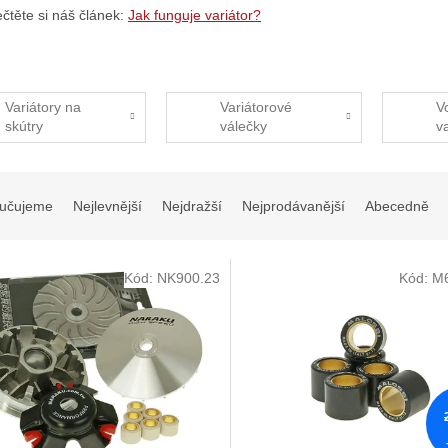
ečtěte si náš článek:
Jak funguje variátor?
Variátory na
Variátorové
V
skútry
válečky
v
učujeme
Nejlevnější
Nejdražší
Nejprodávanější
Abecedně
Kód:
NK900.23
Kód:
M