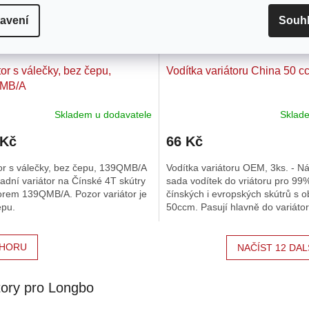
avení
Souh
tor s válečky, bez čepu,
Vodítka variátoru China 50 c
MB/A
Skladem u dodavatele
Skla
Průměrné
hodnocení
 Kč
66 Kč
produktu
je
or s válečky, bez čepu, 139QMB/A
Vodítka variátoru OEM, 3ks. - N
5,0
adní variátor na Čínské 4T skútry
sada vodítek do vriátoru pro 99
z
orem 139QMB/A. Pozor variátor je
čínských i evropských skútrů s
5
epu.
50ccm. Pasují hlavně do variátor
hvězdiček.
válečkama o rozměru 15x12 a...
HORU
NAČÍST 12 DAL
tory pro Longbo