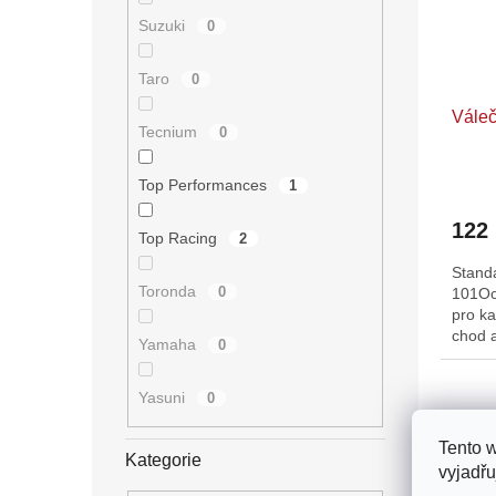
Suzuki
0
Taro
0
Váleč
Tecnium
0
Top Performances
1
122
Top Racing
2
Standa
Toronda
0
101Oc
pro ka
chod a
Yamaha
0
Yasuni
0
Tento 
Kategorie
vyjadřu