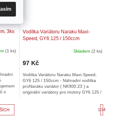
lasím
cm, 3ks
Vodítka Variátoru Naraku Maxi-
Speed, GY6 125 / 150ccm
dem
(1 ks)
Skladem
(2 ks)
Průměrné
hodnocení
97 Kč
produktu
je
áhradní
Vodítka Variátoru Naraku Maxi-Speed,
5,0
%
GY6 125 / 150ccm - Náhradní vodítka
z
 objemem
proNaraku variátor ( NK900.23 ) a
5
ů s
originální variátory pro motory GY6 125 /
hvězdiček.
150ccm
S
1
4
ŠÍCH
t
r
á
n
k