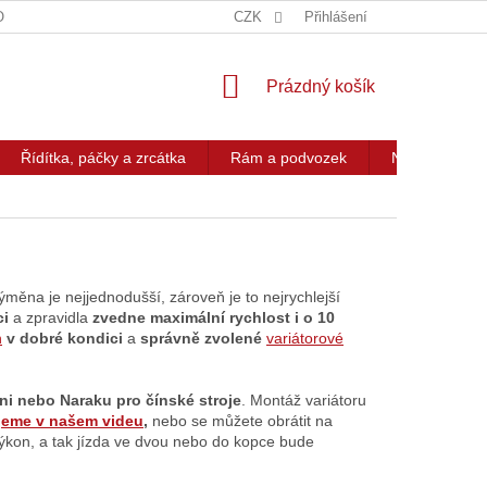
OG
KONTAKT
CZK
Přihlášení
NÁKUPNÍ
Prázdný košík
KOŠÍK
Řídítka, páčky a zrcátka
Rám a podvozek
Nářadí a přís
ěna je nejjednodušší, zároveň je to nejrychlejší
ci
a zpravidla
zvedne maximální rychlost i o 10
n
v dobré kondici
a
správně zvolené
variátorové
ini nebo Naraku pro čínské stroje
. Montáž variátoru
jeme v našem videu
,
nebo se můžete obrátit na
 výkon, a tak jízda ve dvou nebo do kopce bude