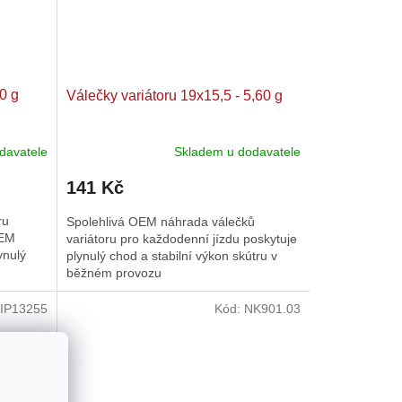
0 g
Válečky variátoru 19x15,5 - 5,60 g
davatele
Skladem u dodavatele
141 Kč
ru
Spolehlivá OEM náhrada válečků
OEM
variátoru pro každodenní jízdu poskytuje
ynulý
plynulý chod a stabilní výkon skútru v
běžném provozu
IP13255
Kód:
NK901.03