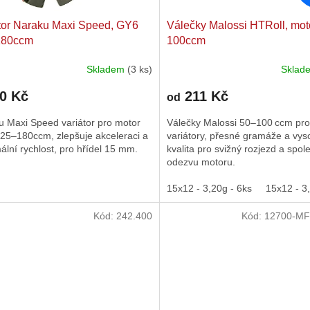
tor Naraku Maxi Speed, GY6
Válečky Malossi HTRoll, moto
180ccm
100ccm
Skladem
(3 ks)
Skla
rné
cení
00 Kč
211 Kč
ktu
od
u Maxi Speed variátor pro motor
Válečky Malossi 50–100 ccm pro
25–180ccm, zlepšuje akceleraci a
variátory, přesné gramáže a vys
lní rychlost, pro hřídel 15 mm.
kvalita pro svižný rozjezd a spol
odezvu motoru.
ček.
15x12 - 3,20g - 6ks
15x12 - 3
Kód:
242.400
Kód:
12700-MF