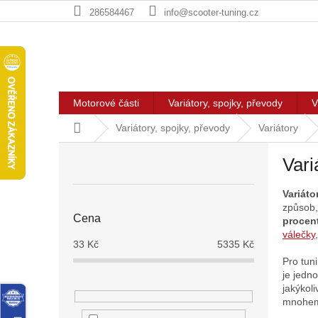
Přejít
286584467
info@scooter-tuning.cz
na
obsah
Motorové části
Variátory, spojky, převody
V
Domů
Variátory, spojky, převody
Variátory
P
Vari
o
s
Variát
t
způsob, 
r
Cena
procen
a
válečky
n
33
Kč
5335
Kč
n
Pro tun
í
je jedn
jakýkol
p
mnohem
a