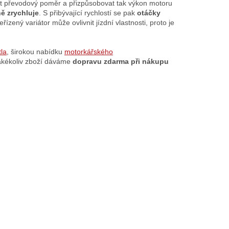
o
it převodový poměr a přizpůsobovat tak výkon motoru
v
ně zrychluje
. S přibývající rychlostí se pak
otáčky
á
zený variátor může ovlivnit jízdní vlastnosti, proto je
n
í
tla
, širokou nabídku
motorkářského
jakékoliv zboží dáváme
dopravu zdarma při nákupu