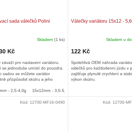
vací sada válečků Polini
Válečky variátoru 15x12 - 5,6
Skladem
(1 ks)
Skladem u do
30 Kč
122 Kč
 závaží pro nastavení variátoru.
Spolehlivá OEM náhrada variáto
í se jednoduše umístí do pouzdra.
válečků pro každodenní jízdu v 
o sadou se můžete variátor
zajišťuje plynulé zrychlení a stabi
tně přizpůsobit skútru a jeho
výkon skútru.
m. Pro nepřetržitý...
mm - 2,5-4,0g
15x12mm - 3,5-5,0g
15x12mm - 4,5-6,0g
15x12
Kód:
12700-MF16-0490
Kód:
12700-MF