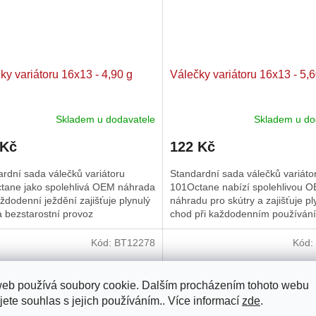
ky variátoru 16x13 - 4,90 g
Válečky variátoru 16x13 - 5,6
Skladem u dodavatele
Skladem u do
 Kč
122 Kč
rdní sada válečků variátoru
Standardní sada válečků variáto
tane jako spolehlivá OEM náhrada
101Octane nabízí spolehlivou 
ždodenní ježdění zajišťuje plynulý
náhradu pro skútry a zajišťuje pl
 bezstarostní provoz
chod při každodenním používání
Kód:
BT12278
Kód:
web používá soubory cookie. Dalším procházením tohoto webu
jete souhlas s jejich používáním.. Více informací
zde
.