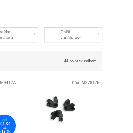
odítka
Další
ariátorů
variátorové
součástky
44
položek celkem
669417A
Kód:
M378175
od
211 Kč
až
–18 %