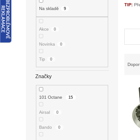
n
TIP:
Př
e
Na skladě
9
l
Akce
0
Novinka
0
Ř
Tip
0
a
Dopor
z
Značky
e
V
n
ý
í
p
p
101 Octane
15
i
r
s
o
Airsal
0
p
d
r
u
Bando
0
o
k
d
t