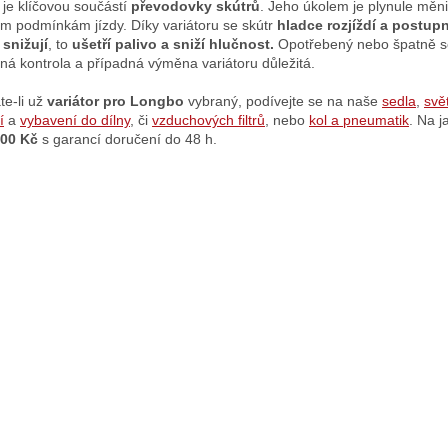
 je klíčovou součástí
převodovky skútrů
. Jeho úkolem je plynule měn
ím podmínkám jízdy. Díky variátoru se skútr
hladce rozjíždí a postup
snižují
, to
ušetří palivo a sniží hlučnost.
Opotřebený nebo špatně seří
lná kontrola a případná výměna variátoru důležitá.
te-li už
variátor pro Longbo
vybraný, podívejte se na naše
sedla
,
svě
í
a
vybavení do dílny
, či
vzduchových filtrů
, nebo
kol a pneumatik
. Na 
500 Kč
s garancí doručení do 48 h.