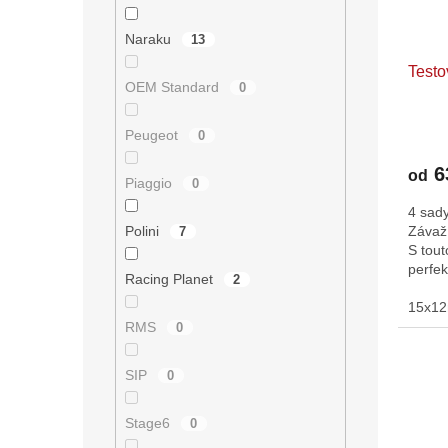
Naraku
13
Testo
OEM Standard
0
Peugeot
0
6
od
Piaggio
0
4 sady
Závaž
Polini
7
S tout
perfek
Racing Planet
2
úpravá
15x12
RMS
0
SIP
0
Stage6
0