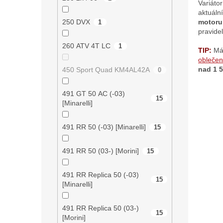
Variátor
c
aktuáln
í
motoru 
250 DVX
1
p
pravide
r
v
260 ATV 4T LC
1
TIP:
Má
k
oblečen
y
nad 1 
450 Sport Quad KM4AL42A
0
v
ý
p
491 GT 50 AC (-03)
15
i
[Minarelli]
s
u
491 RR 50 (-03) [Minarelli]
15
491 RR 50 (03-) [Morini]
15
491 RR Replica 50 (-03)
15
[Minarelli]
491 RR Replica 50 (03-)
15
[Morini]