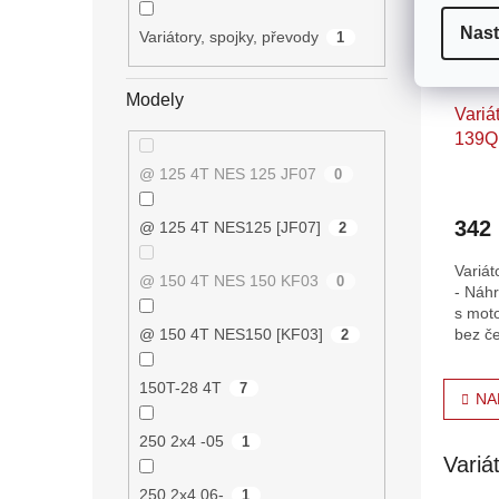
Nast
Variátory, spojky, převody
1
Modely
Variá
139Q
@ 125 4T NES 125 JF07
0
342
@ 125 4T NES125 [JF07]
2
Variát
@ 150 4T NES 150 KF03
0
- Náhr
s mot
@ 150 4T NES150 [KF03]
bez č
2
O
150T-28 4T
7
NA
v
l
250 2x4 -05
1
á
Variá
d
a
250 2x4 06-
1