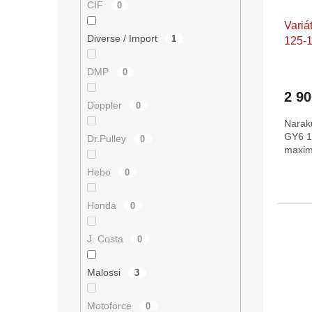
CIF
0
u
ů
Variá
k
Diverse / Import
1
125-
t
ů
Průmě
DMP
0
hodno
2 9
produ
Doppler
0
je
Narak
5,0
GY6 1
z
Dr.Pulley
0
maximá
5
hvězdi
Hebo
0
Honda
0
J. Costa
0
Malossi
3
Motoforce
0