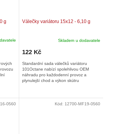
0 g
Válečky variátoru 15x12 - 6,10 g
davatele
Skladem u dodavatele
122 Kč
rových
Standardní sada válečků variátoru
provozu
101Octane nabízí spolehlivou OEM
lní
náhradu pro každodenní provoz a
plynulejší chod a výkon skútru
mm - 5,5-7,0g
15x12mm - 6,5-9,0g
16x13mm - 2,5-4,0g
16x13
16-0560
Kód:
12700-MF19-0560