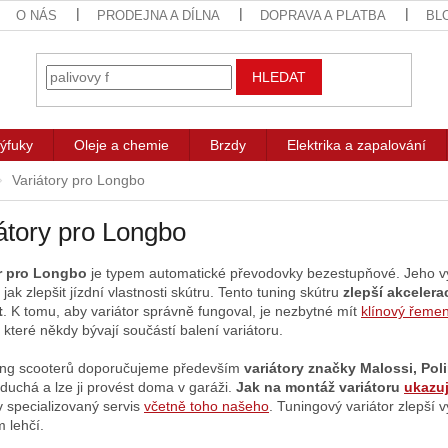
O NÁS
PRODEJNA A DÍLNA
DOPRAVA A PLATBA
BL
HLEDAT
ýfuky
Oleje a chemie
Brzdy
Elektrika a zapalování
Variátory pro Longbo
átory pro Longbo
or pro Longbo
je typem automatické převodovky bezestupňové. Jeho vým
jak zlepšit jízdní vlastnosti skútru. Tento tuning skútru
zlepší akcelera
t
. K tomu, aby variátor správně fungoval, je nezbytné mít
klínový řeme
, které někdy bývají součástí balení variátoru.
ing scooterů doporučujeme především
variátory značky Malossi, Pol
oduchá a lze ji provést doma v garáži.
Jak na montáž variátoru
ukazu
iv specializovaný servis
včetně toho našeho
. Tuningový variátor zlepší
 lehčí.