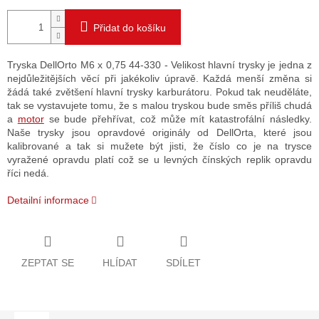
Přidat do košíku
Tryska DellOrto M6 x 0,75 44-330 - Velikost hlavní trysky je jedna z
nejdůležitějších věcí při jakékoliv úpravě. Každá menší změna si
žádá také zvětšení hlavní trysky karburátoru. Pokud tak neuděláte,
tak se vystavujete tomu, že s malou tryskou bude směs příliš chudá
a
motor
se bude přehřívat, což může mít katastrofální následky.
Naše trysky jsou opravdové originály od DellOrta, které jsou
kalibrované a tak si mužete být jisti, že číslo co je na trysce
vyražené opravdu platí což se u levných čínských replik opravdu
říci nedá.
Detailní informace
ZEPTAT SE
HLÍDAT
SDÍLET