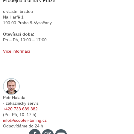
Prodejna a dílna v Praze
s vlastní brzdou
Na Harfě 1
190 00 Praha 9-Vysočany
Otevíraci doba:
Po – Pá,
10:00 – 17:00
Více informací
Petr Halada
- zákaznický servis
+420 733 689 382
(Po–Pá,
10–17
h)
info@scooter-tuning.cz
Odpovídáme do 24 h