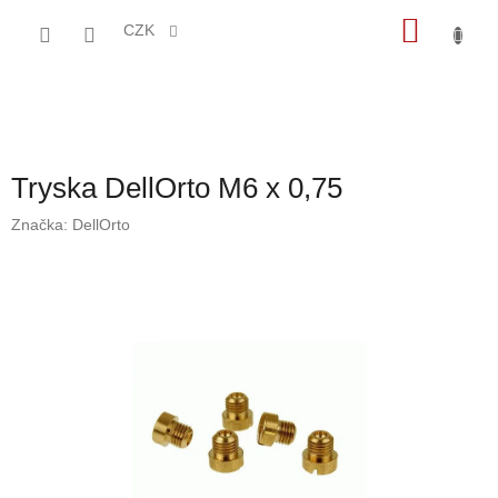
Přejít
NÁKU
na
CZK
obsah
KOŠÍK
Tryska DellOrto M6 x 0,75
Značka:
DellOrto