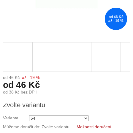
od 46 Kč
až –19 %
od 46 Kč
až –19 %
od
46 Kč
od
38 Kč
bez DPH
Měrná
Zvolte variantu
cena:
Varianta
Můžeme doručit do:
Zvolte variantu
Možnosti doručení