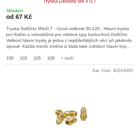
Tryska Dellorto M4 x 0,7
Skladem
od 67 Kč
Tryska DellOrto M4x0,7 - různé velikosti 30-120 - Hlavní tryska
pro Keihin a volnoběžná pro některé typy karburítorů DellOrto.
Velikost hlavní trysky je jedna z nejdůležitějších věcí při jakékoliv
úpravě. Každá menší změna si žádá také zvětšení hlavní trysky
karburátoru. Pokud tak neuděláte, tak se vystavujete tomu, že s
malou tryskou bude směs příliš chudá a motor se bude
100
102
105
108
+ další
přehřívat, což může mít katastrofální následky. Originál DellOrto
art. 11600.
Kat. číslo:
40243000