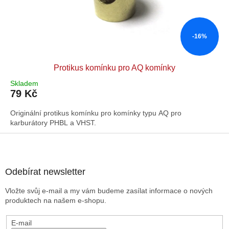
-16%
Protikus komínku pro AQ komínky
Skladem
79 Kč
Originální protikus komínku pro komínky typu AQ pro
karburátory PHBL a VHST.
Z
á
p
a
Odebírat newsletter
t
Vložte svůj e-mail a my vám budeme zasílat informace o nových
í
produktech na našem e-shopu.
E-mail