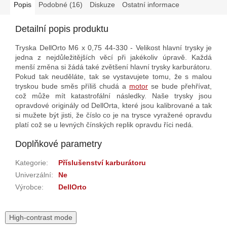
Popis
Podobné (16)
Diskuze
Ostatní informace
Detailní popis produktu
Tryska DellOrto M6 x 0,75 44-330 - Velikost hlavní trysky je
jedna z nejdůležitějších věcí při jakékoliv úpravě. Každá
menší změna si žádá také zvětšení hlavní trysky karburátoru.
Pokud tak neuděláte, tak se vystavujete tomu, že s malou
tryskou bude směs příliš chudá a
motor
se bude přehřívat,
což může mít katastrofální následky. Naše trysky jsou
opravdové originály od DellOrta, které jsou kalibrované a tak
si mužete být jisti, že číslo co je na trysce vyražené opravdu
platí což se u levných čínských replik opravdu říci nedá.
Doplňkové parametry
Kategorie
:
Příslušenství karburátoru
Univerzální
:
Ne
Výrobce
:
DellOrto
High-contrast mode