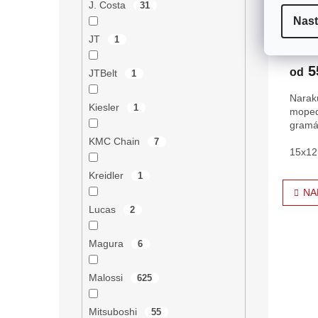
J. Costa
31
Nast
JT
1
Průmě
hodno
5
produ
od
JTBelt
1
je
Naraku
4,9
Kiesler
1
moped
z
gramá
5
hvězdi
KMC Chain
7
15x12 
Kreidler
1
O
NA
v
Lucas
2
l
á
d
Magura
6
a
c
Malossi
625
í
p
r
Mitsuboshi
55