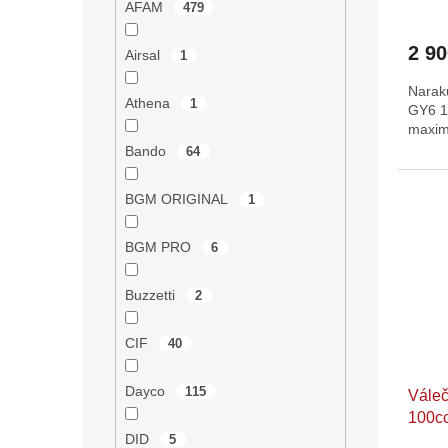
AFAM
479
Průmě
hodno
2 9
produ
Airsal
1
je
Narak
5,0
Athena
1
GY6 1
z
maximá
5
hvězdi
Bando
64
BGM ORIGINAL
1
BGM PRO
6
Buzzetti
2
CIF
40
Dayco
115
Váleč
100c
DID
5