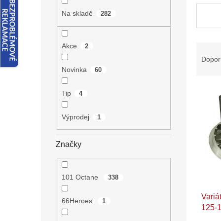
n
e
Na skladě
282
l
Akce
Ř
2
a
Dopor
z
Novinka
60
e
V
n
Tip
4
ý
í
p
p
Výprodej
1
i
r
s
o
p
d
Značky
r
u
o
k
d
t
101 Octane
338
u
ů
Variá
k
66Heroes
1
125-
t
ů