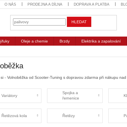
O NÁS
PRODEJNA A DÍLNA
DOPRAVA A PLATBA
BL
HLEDAT
ýfuky
Oleje a chemie
Brzdy
Elektrika a zapalování
noběžka
 si - Volnoběžka od Scooter-Tuning s dopravou zdarma při nákupu nad 
Spojka a
Variátory
K
řemenice
Řetězová kola
Řetězy
P