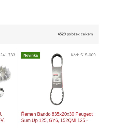
4529
položek celkem
:
241.733
Kód:
S15-009
Novinka
,
Řemen Bando 835x20x30 Peugeot
4V,
Sum Up 125, GY6, 152QMI 125 -
o4),
150 ccm