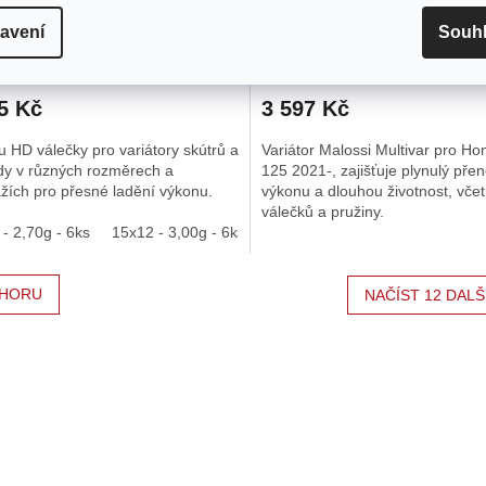
Honda PCX 125 od 2021 (nov
avení
Souh
Skladem
(1 ks)
Skladem u do
rné
cení
5 Kč
3 597 Kč
ktu
 HD válečky pro variátory skútrů a
Variátor Malossi Multivar pro H
y v různých rozměrech a
125 2021-, zajišťuje plynulý pře
žích pro přesné ladění výkonu.
výkonu a dlouhou životnost, vče
válečků a pružiny.
ček.
- 2,70g - 6ks
15x12 - 3,00g - 6ks
15x12 - 3,30g - 6ks
15x12 - 3
HORU
NAČÍST 12 DALŠ