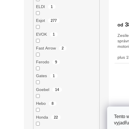
ELDI
1
Průmě
hodno
Esjot
277
3
produ
od
je
EVOK
1
Zesíl
5,0
správn
z
motor
5
Fast Arrow
2
hvězdi
plus 1
Ferodo
9
Gates
1
Goebel
14
Hebo
8
Tento 
Honda
22
vyjadřu
Vále