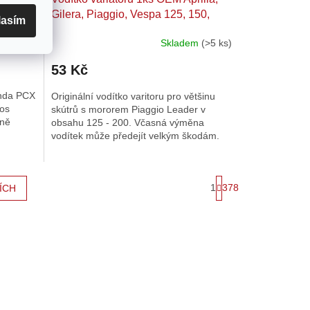
ý typ)
Gilera, Piaggio, Vespa 125, 150,
lasím
180, 200
davatele
Skladem
(>5 ks)
Průměrné
hodnocení
53 Kč
produktu
je
onda PCX
Originální vodítko varitoru pro většinu
4,0
nos
skútrů s mororem Piaggio Leader v
z
tně
obsahu 125 - 200. Včasná výměna
5
vodítek může předejít velkým škodám.
hvězdiček.
,60g - 6ks
15x12 - 3,90g - 6ks
15x12 - 4,20g - 6ks
15x12 - 4,50
4348555
S
1
378
ÍCH
t
r
á
n
k
o
v
á
n
í