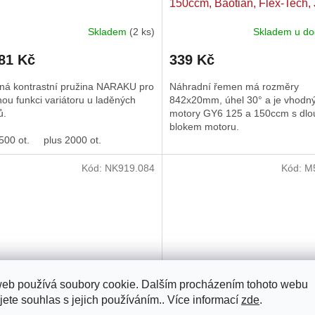
150ccm, Baotian, Flex-Tech, 
Skladem
(2 ks)
Skladem u do
rné
cení
81 Kč
339 Kč
ktu
ená kontrastní pružina NARAKU pro
Náhradní řemen má rozměry
ou funkci variátoru u laděných
842x20mm, úhel 30° a je vhodný
ů.
motory GY6 125 a 150ccm s dl
blokem motoru.
ček.
500 ot.
plus 2000 ot.
Kód:
NK919.084
Kód:
M
web používá soubory cookie. Dalším procházením tohoto webu
jete souhlas s jejich používáním.. Více informací
zde
.
čky Naraku HD
Variátor MALOSSI Multivar 2