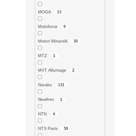
v
k
MOGA
y
13
v
ý
Motoforce
9
p
i
s
Motori Minarelli
30
u
MTZ
1
MVT Allumage
2
Naraku
131
Newfren
1
NTN
4
NTS Parts
59