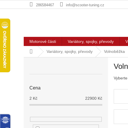
Přejít
286584467
info@scooter-tuning.cz
na
obsah
Motorové části
Variátory, spojky, převody
V
Domů
Variátory, spojky, převody
Volnoběžka
P
Vol
o
s
Vyberte
t
r
Cena
a
n
2
Kč
22900
Kč
n
í
p
a