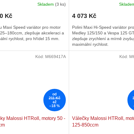
Skladem
(3 ks)
Sklad
rné
Průměrné
Aprilia SR GT
cení
hodnocení
00 Kč
4 073 Kč
ktu
produktu
je
u Maxi Speed variátor pro motor
Polini Maxi Hi-Speed variátor pr
5,0
25–180ccm, zlepšuje akceleraci a
Medley 125/150 a Vespa 125 G
z
lní rychlost, pro hřídel 15 mm.
zlepšuje zrychlení a mírně zvyšu
5
maximální rychlost.
ček.
hvězdiček.
Kód:
M669417A
Kód:
M
od
211 Kč
až
–18 %
ky Malossi HTRoll, motory 50 -
Válečky Malossi HTRoll, mot
cm
125-850ccm