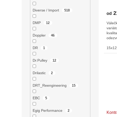
Diverse / Import
518
2
od
DMP
12
Váleč
variát
kvalit
Doppler
46
odezv
DR
15x12 
1
Dr.Pulley
12
Drilastic
2
DRT_Reengineering
15
EBC
5
Egig Performance
2
Kontr