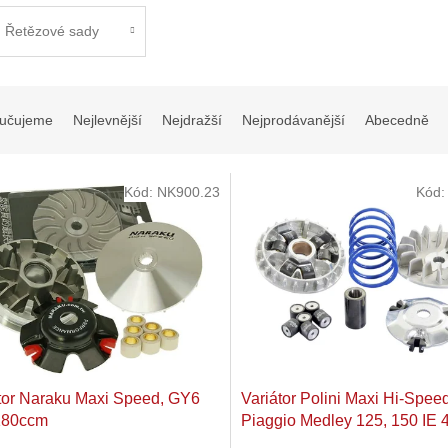
Řetězové sady
učujeme
Nejlevnější
Nejdražší
Nejprodávanější
Abecedně
Kód:
NK900.23
Kód
tor Naraku Maxi Speed, GY6
Variátor Polini Maxi Hi-Speed
180ccm
Piaggio Medley 125, 150 IE 
Vespa 125 GTS iGet 4V (Eur