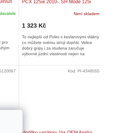
Jinlun
PCX 125ie 2010-, SH Mode 125i
davatele
Není skladem
1 323 Kč
To nejlepší od Polini s kevlarovými vlákny
 pro
co můžete svému stroji dopřát. Velice
ouhým
dobrý gripy i za studena zaručuje
výborné jízdní vlastnosti nejen na
závodní dráze, ale i na...
5120067
Kód:
PI-4348555
000,
Vodítko variátoru 1ks OEM Aprilia,