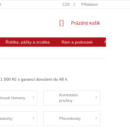
OG
KONTAKT
CZK
Přihlášení
NÁKUPNÍ
Prázdný košík
KOŠÍK
Řídítka, páčky a zrcátka
Rám a podvozek
Nářadí a přís
1 500 Kč s garancí doručení do 48 h.
Kontrastní
línové řemeny
pružiny
astorky
Převodovky