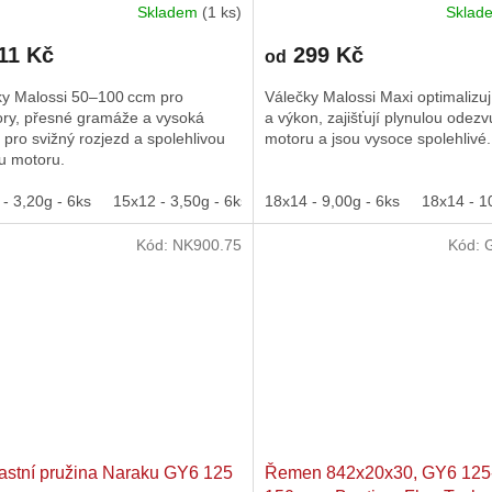
Skladem
(1 ks)
Skla
11 Kč
299 Kč
od
ky Malossi 50–100 ccm pro
Válečky Malossi Maxi optimalizuj
ory, přesné gramáže a vysoká
a výkon, zajišťují plynulou odezv
a pro svižný rozjezd a spolehlivou
motoru a jsou vysoce spolehlivé.
u motoru.
- 3,20g - 6ks
15x12 - 3,50g - 6ks
18x14 - 9,00g - 6ks
15x12 - 3,70g - 6ks
18x14 - 1
15x12 - 4
Kód:
NK900.75
Kód:
astní pružina Naraku GY6 125
Řemen 842x20x30, GY6 125