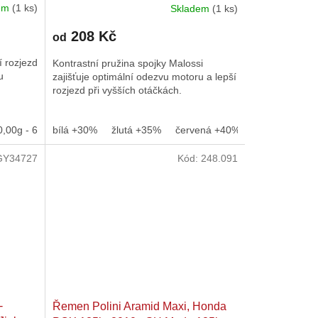
dem
(1 ks)
Skladem
(1 ks)
208 Kč
od
í rozjezd
Kontrastní pružina spojky Malossi
u
zajišťuje optimální odezvu motoru a lepší
rozjezd při vyšších otáčkách.
0,00g - 6ks
,20g - 6ks
bílá +30%
15x12 - 4,80g - 6ks
18x14 - 11,00g - 6ks
žlutá +35%
15x12 - 5,40g - 6ks
18x14 - 12,00g - 6ks
červená +40%
15x12 - 6,00
18x14 - 1
GY34727
Kód:
248.091
-
Řemen Polini Aramid Maxi, Honda