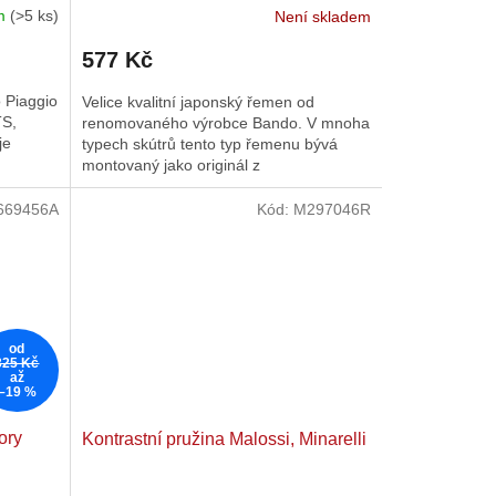
em
(>5 ks)
Není skladem
577 Kč
o Piaggio
Velice kvalitní japonský řemen od
TS,
renomovaného výrobce Bando. V mnoha
je
typech skútrů tento typ řemenu bývá
montovaný jako originál z
výroby. Náhradní...
669456A
Kód:
M297046R
od
325 Kč
až
–19 %
ory
Kontrastní pružina Malossi, Minarelli