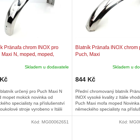
ík Pränafa chrom INOX pro
Blatník Pränafa INOX chrom 
 Maxi N, moped, moped,
Puch, Maxi
ck
Skladem u dodavatele
Skladem u do
 Kč
844 Kč
blatník určený pro Puch Maxi N
Přední chromovaný blatník Prän
 mopet mokick novinka od
INOX vysoké kvality z Itálie vho
ého specialisty na příslušenství
Puch Maxi mofa moped Novinka
oukolové stroje vyrobeno v Itálii
německého specialisty na příslu
Kód:
MG00062651
Kód:
MG0