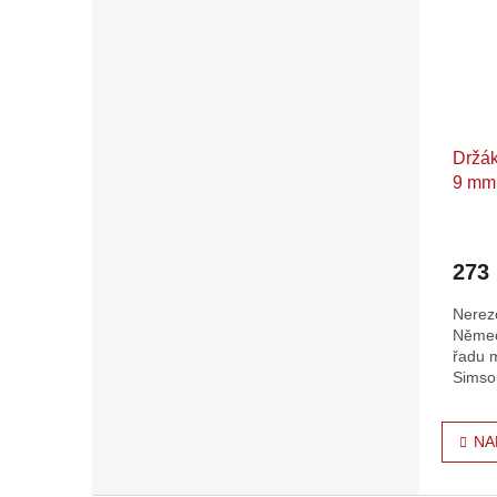
Držák
9 mm
Habic
Bergs
273
Nerez
Němec
řadu 
Simso
další.
O
NA
v
l
á