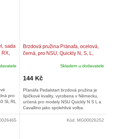
l, sada
Brzdová pružina Pränafa, ocelová,
, RX,
černá, pro NSU, Quickly N, S, L,
9 E, ES
Cavallino
davatele
Skladem u dodavatele
144 Kč
ové
Přanáfa Pedalstart brzdová pružina je
dná pro
špičkové kvality, vyrobena v Německu,
50 SL RL
určená pro modely NSU Quickly N S L a
Cavallino jako spolehlivá volba.
0026465
Kód:
MG00026252