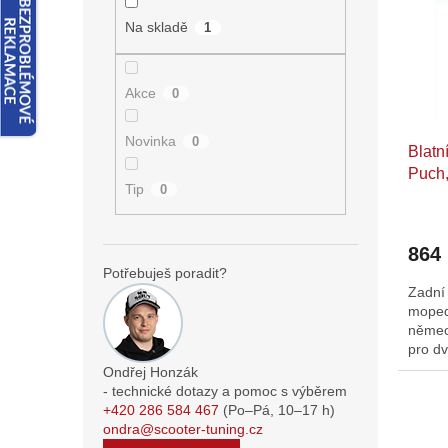
i
r
n
s
o
e
Na skladě
1
p
d
l
r
u
o
k
Akce
0
d
t
u
ů
Novinka
0
Blatn
k
Puch,
t
Tip
0
moki
ů
864
Potřebuješ poradit?
Zadní 
moped
německ
pro dv
Ondřej Honzák
- technické dotazy a pomoc s výběrem
+420 286 584 467
(Po–Pá,
10–17
h)
ondra@scooter-tuning.cz