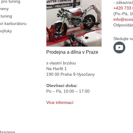
 pro tuning
- zákaznic
+420 733 
emeny
(Po–Pá,
1
 tuning
info@scoot
ví karburátoru
Odpovídá
výfuky
Sledujte n
Prodejna a dílna v Praze
s vlastní brzdou
Na Harfě 1
190 00 Praha 9-Vysočany
Otevíraci doba:
Po – Pá,
10:00 – 17:00
Více informací
yhrazena.