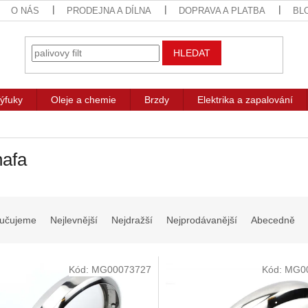
O NÁS
PRODEJNA A DÍLNA
DOPRAVA A PLATBA
BL
HLEDAT
ýfuky
Oleje a chemie
Brzdy
Elektrika a zapalování
nafa
učujeme
Nejlevnější
Nejdražší
Nejprodávanější
Abecedně
Kód:
MG00073727
Kód:
MG0