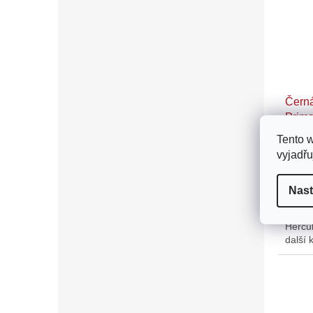
Černá
Prima
Tento 
vyjadřu
196
Nast
Pružin
vyrob
Hercu
další 