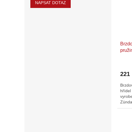
NAPSAT DOTAZ
Brzdo
pruži
Bergs
50, t
221
Brzdov
hřídel
vyrob
Zünda