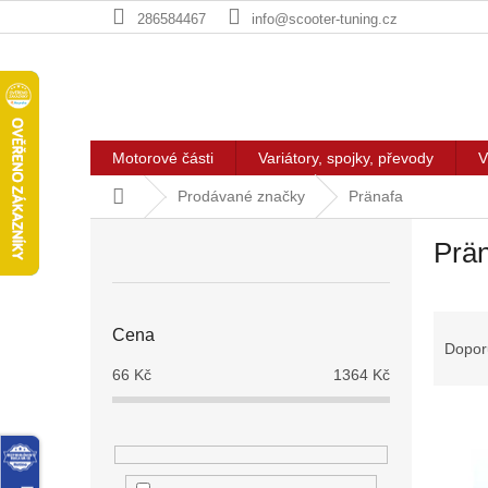
Přejít
286584467
info@scooter-tuning.cz
na
obsah
Motorové části
Variátory, spojky, převody
V
Domů
Prodávané značky
Pränafa
P
Prä
o
s
t
Ř
r
Cena
a
a
Dopor
z
n
66
Kč
1364
Kč
e
n
V
n
í
ý
í
p
p
p
a