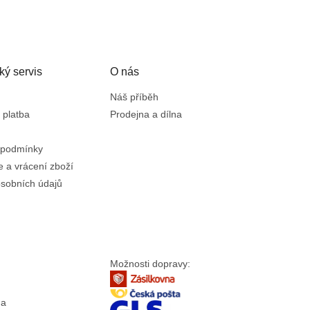
n
k
o
v
á
n
ký servis
O nás
í
Náš příběh
 platba
Prodejna a dílna
 podmínky
 a vrácení zboží
sobních údajů
Možnosti dopravy:
da