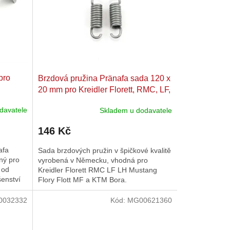
pro
Brzdová pružina Pränafa sada 120 x
20 mm pro Kreidler Florett, RMC, LF,
LH, Mustang, Flory, Flott, MF 12, 13,
davatele
Skladem u dodavatele
23, 24, KTM Bora 25, 50
146 Kč
afa
Sada brzdových pružin v špičkové kvalitě
dný pro
vyrobená v Německu, vhodná pro
 od
Kreidler Florett RMC LF LH Mustang
šenství
Flory Flott MF a KTM Bora.
0032332
Kód:
MG00621360