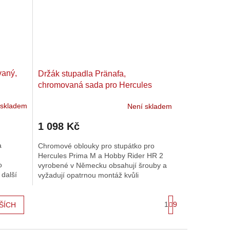
vaný,
Držák stupadla Pränafa,
chromovaná sada pro Hercules
Prima M, Hobby Rider HR 2
 skladem
Není skladem
1 098 Kč
a
Chromové oblouky pro stupátko pro
Hercules Prima M a Hobby Rider HR 2
o
vyrobené v Německu obsahují šrouby a
další
vyžadují opatrnou montáž kvůli
palivovému kohoutu.
S
1
9
ŠÍCH
t
r
á