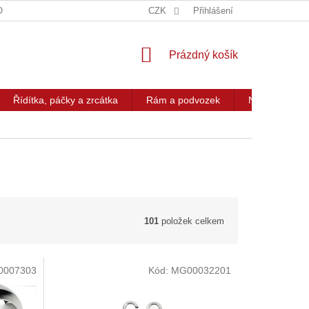
OG
KONTAKT
CZK
Přihlášení
NÁKUPNÍ
Prázdný košík
KOŠÍK
Řídítka, páčky a zrcátka
Rám a podvozek
Nářadí a přís
101
položek celkem
0007303
Kód:
MG00032201