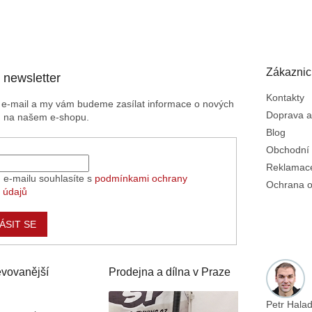
Zákaznic
 newsletter
Kontakty
j e-mail a my vám budeme zasílat informace o nových
Doprava a
h na našem e-shopu.
Blog
Obchodní
Reklamace
 e-mailu souhlasíte s
podmínkami ochrany
Ochrana o
 údajů
ÁSIT SE
vovanější
Prodejna a dílna v Praze
Petr Hala