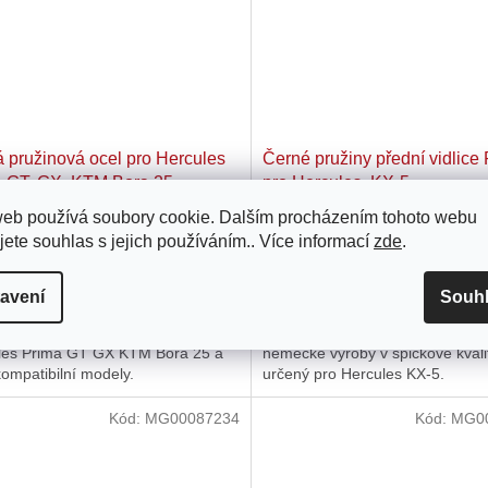
 pružinová ocel pro Hercules
Černé pružiny přední vidlice
 GT, GX, KTM Bora 25
pro Hercules, KX-5
web používá soubory cookie. Dalším procházením tohoto webu
Skladem u dodavatele
Skladem u do
jete souhlas s jejich používáním.. Více informací
zde
.
 Kč
664 Kč
avení
Souh
a řadicí páky v top kvalitě
Pränafa vysoce kvalitní německá
ená v Německu vhodná pro
vhodná pro Hercules KX-5. Výro
les Prima GT GX KTM Bora 25 a
německé výroby v špičkové kvali
kompatibilní modely.
určený pro Hercules KX-5.
Kód:
MG00087234
Kód:
MG0