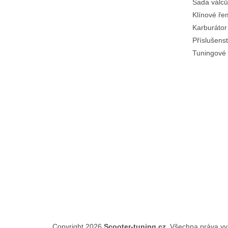
Sada válců
Klínové ř
Karburátor
Příslušenst
Tuningové 
Copyright 2026
Scooter-tuning.cz
. Všechna práva v