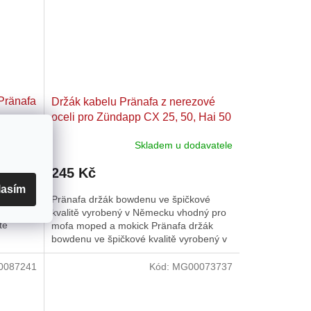
 Pränafa
Držák kabelu Pränafa z nerezové
oceli pro Zündapp CX 25, 50, Hai 50
davatele
Skladem u dodavatele
245 Kč
lasím
 pružina
Pränafa držák bowdenu ve špičkové
bek
kvalitě vyrobený v Německu vhodný pro
tě
mofa moped a mokick Pränafa držák
bowdenu ve špičkové kvalitě vyrobený v
Německu
0087241
Kód:
MG00073737