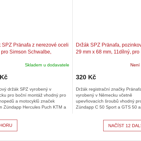
 SPZ Pränafa z nerezové oceli
Držák SPZ Pränafa, pozinko
 pro Simson Schwalbe,
29 mm x 68 mm, 11dílný, pro
ht, Spatz, Zündapp,
Zündapp C 50 Sport, GTS
Skladem u dodavatele
Není
teiger, Super Combinette
 Kč
320 Kč
ový držák SPZ vyrobený v
Držák registrační značky Pränaf
ku pro boční montáž vhodný pro
vyrobený v Německu včetně
mopedů a motocyklů značek
upevňovacích šroubů vhodný pr
n Zündapp Hercules Puch KTM a
Zündapp C 50 Sport a GTS 50 a 
 Dbejte § 27.
mopy Srov.č.529-19.608
HORU
NAČÍST 12 DAL