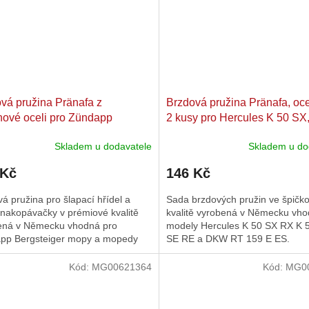
vá pružina Pränafa z
Brzdová pružina Pränafa, oce
nové oceli pro Zündapp
2 kusy pro Hercules K 50 SX
teiger, moped, moped, M 25,
SL, RL, SE, RE, DKW RT 15
Skladem u dodavatele
Skladem u do
yp 434
 Kč
146 Kč
á pružina pro šlapací hřídel a
Sada brzdových pružin ve špičk
 nakopávačky v prémiové kvalitě
kvalitě vyrobená v Německu vho
ená v Německu vhodná pro
modely Hercules K 50 SX RX K 
pp Bergsteiger mopy a mopedy
SE RE a DKW RT 159 E ES.
Kód:
MG00621364
Kód:
MG0