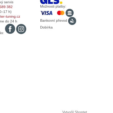
ký servis
Možnosti platby:
689 382
0–17
h)
er-tuning.cz
Bankovní převod
me do 24 h
Dobírka
ás:
Vytvořil Shoptet