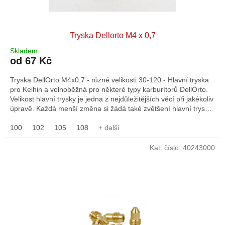
Tryska Dellorto M4 x 0,7
Skladem
od 67 Kč
Tryska DellOrto M4x0,7 - různé velikosti 30-120 - Hlavní tryska
pro Keihin a volnoběžná pro některé typy karburítorů DellOrto.
Velikost hlavní trysky je jedna z nejdůležitějších věcí při jakékoliv
úpravě. Každá menší změna si žádá také zvětšení hlavní trysky
karburátoru. Pokud tak neuděláte, tak se vystavujete tomu, že s
malou tryskou bude směs příliš chudá a motor se bude
100
102
105
108
+ další
přehřívat, což může mít katastrofální následky. Originál DellOrto
art. 11600.
Kat. číslo:
40243000