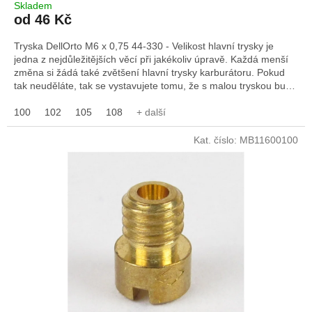
Skladem
od 46 Kč
Tryska DellOrto M6 x 0,75 44-330 - Velikost hlavní trysky je
jedna z nejdůležitějších věcí při jakékoliv úpravě. Každá menší
změna si žádá také zvětšení hlavní trysky karburátoru. Pokud
tak neuděláte, tak se vystavujete tomu, že s malou tryskou bude
směs příliš chudá a motor se bude přehřívat, což může mít
katastrofální následky. Naše trysky jsou opravdové originály od
100
102
105
108
+ další
DellOrta, které jsou kalibrované a tak si mužete být jisti, že číslo
co je na trysce vyražené opravdu platí což se u levných
Kat. číslo:
MB11600100
čínských replik opravdu říci nedá.