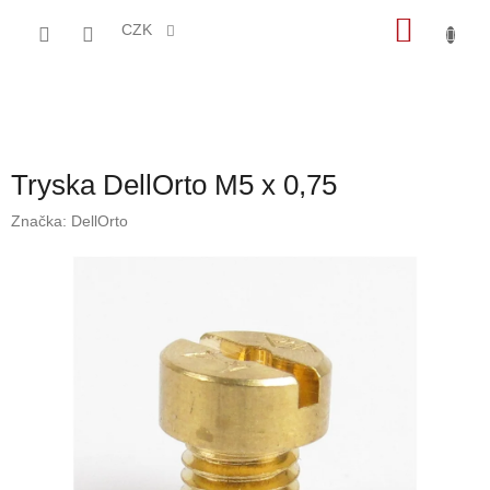
Přejít
NÁKU
na
CZK
obsah
KOŠÍK
Tryska DellOrto M5 x 0,75
Značka:
DellOrto