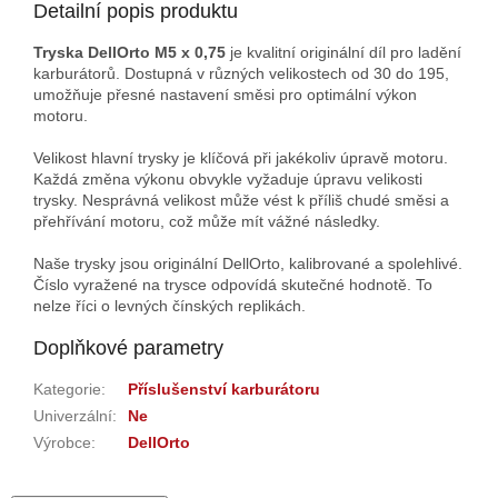
Detailní popis produktu
Tryska DellOrto M5 x 0,75
je kvalitní originální díl pro ladění
karburátorů. Dostupná v různých velikostech od 30 do 195,
umožňuje přesné nastavení směsi pro optimální výkon
motoru.
Velikost hlavní trysky je klíčová při jakékoliv úpravě motoru.
Každá změna výkonu obvykle vyžaduje úpravu velikosti
trysky. Nesprávná velikost může vést k příliš chudé směsi a
přehřívání motoru, což může mít vážné následky.
Naše trysky jsou originální DellOrto, kalibrované a spolehlivé.
Číslo vyražené na trysce odpovídá skutečné hodnotě. To
nelze říci o levných čínských replikách.
Doplňkové parametry
Kategorie
:
Příslušenství karburátoru
Univerzální
:
Ne
Výrobce
:
DellOrto