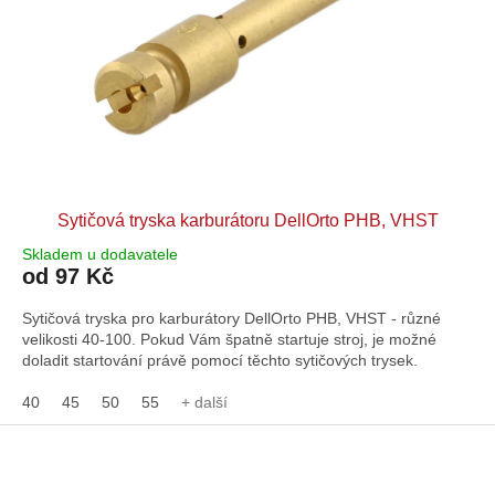
Sytičová tryska karburátoru DellOrto PHB, VHST
Skladem u dodavatele
od 97 Kč
Sytičová tryska pro karburátory DellOrto PHB, VHST - různé
velikosti 40-100. Pokud Vám špatně startuje stroj, je možné
doladit startování právě pomocí těchto sytičových trysek.
40
45
50
55
+ další
Z
á
p