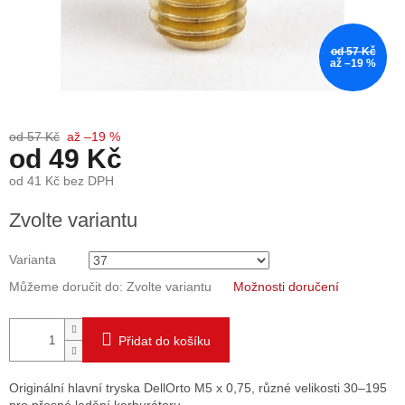
od 57 Kč
až –19 %
od 57 Kč
až –19 %
od
49 Kč
od
41 Kč
bez DPH
Měrná
Zvolte variantu
cena:
Varianta
Můžeme doručit do:
Zvolte variantu
Možnosti doručení
Přidat do košíku
Originální hlavní tryska DellOrto M5 x 0,75, různé velikosti 30–195