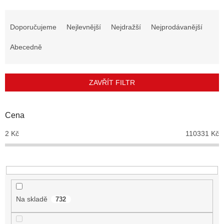
Ř
a
Doporučujeme
Nejlevnější
Nejdražší
Nejprodávanější
z
e
Abecedně
n
í
p
ZAVŘÍT FILTR
r
o
d
Cena
u
2
Kč
110331
Kč
k
t
ů
Na skladě
732