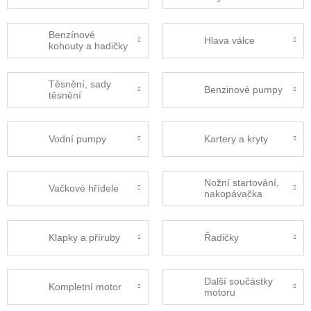
Benzínové
Hlava válce
kohouty a hadičky
Těsnění, sady
Benzinové pumpy
těsnění
Vodní pumpy
Kartery a kryty
Nožní startování,
Vačkové hřídele
nakopávačka
Klapky a příruby
Řadičky
Další součástky
Kompletní motor
motoru