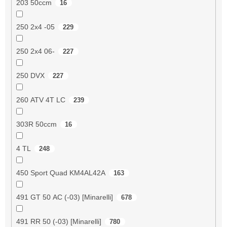
203 50ccm
16
250 2x4 -05
229
250 2x4 06-
227
250 DVX
227
260 ATV 4T LC
239
303R 50ccm
16
4 TL
248
450 Sport Quad KM4AL42A
163
491 GT 50 AC (-03) [Minarelli]
678
491 RR 50 (-03) [Minarelli]
780