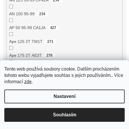
234
AN 150 95-99
234
AP 50 95-99 CA1JA
427
Ape 125 2T TM1T
271
Ape 175 2T AE3T
278
Tento web používá soubory cookie. Dalším procházením
Ape 190 2T MPA1T
293
tohoto webu vyjadřujete souhlas s jejich používáním.. Více
informací
zde
.
Ape 190 2T MPM1T
293
Nastavení
Ape 190 2T MPR1T
293
Ape 190 2T MPR2T
293
Souhlasím
Ape 190 2T MPV1T
293