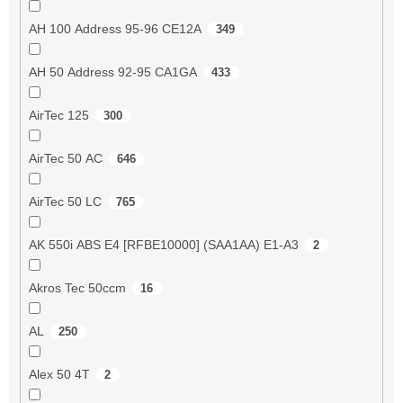
AH 100 Address 95-96 CE12A
349
AH 50 Address 92-95 CA1GA
433
AirTec 125
300
AirTec 50 AC
646
AirTec 50 LC
765
AK 550i ABS E4 [RFBE10000] (SAA1AA) E1-A3
2
Akros Tec 50ccm
16
AL
250
Alex 50 4T
2