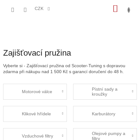
Přejít
NÁKU
na
CZK
obsah
KOŠÍK
Zajišťovací pružina
Vyberte si - Zajišťovací pružina od Scooter-Tuning s dopravou
zdarma při nákupu nad 1 500 Kč s garancí doručení do 48 h.
Pístní sady a
Motorové válce
kroužky
Klikové hřídele
Karburátory
Olejové pumpy a
Vzduchové filtry
filtry