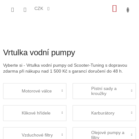
Přejít
NÁKU
na
CZK
obsah
KOŠÍK
Vrtulka vodní pumpy
Vyberte si - Vrtulka vodní pumpy od Scooter-Tuning s dopravou
zdarma při nákupu nad 1 500 Kč s garancí doručení do 48 h.
Pístní sady a
Motorové válce
kroužky
Klikové hřídele
Karburátory
Olejové pumpy a
Vzduchové filtry
filtry