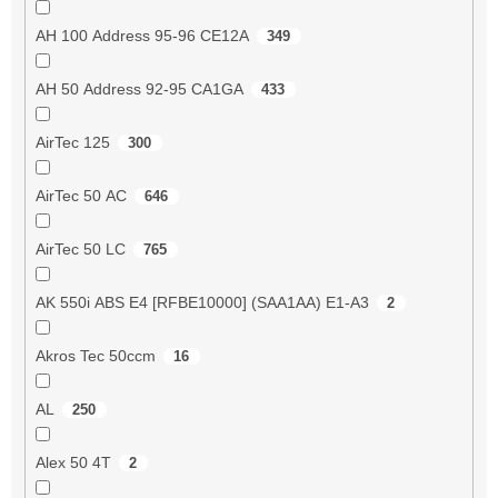
AH 100 Address 95-96 CE12A
349
AH 50 Address 92-95 CA1GA
433
AirTec 125
300
AirTec 50 AC
646
AirTec 50 LC
765
AK 550i ABS E4 [RFBE10000] (SAA1AA) E1-A3
2
Akros Tec 50ccm
16
AL
250
Alex 50 4T
2