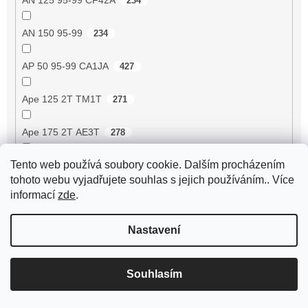
234
AN 150 95-99
234
AP 50 95-99 CA1JA
427
Ape 125 2T TM1T
271
Ape 175 2T AE3T
278
Tento web používá soubory cookie. Dalším procházením
Ape 190 2T MPA1T
293
tohoto webu vyjadřujete souhlas s jejich používáním.. Více
informací
zde
.
Ape 190 2T MPM1T
293
Nastavení
Ape 190 2T MPR1T
293
Ape 190 2T MPR2T
293
Souhlasím
Ape 190 2T MPV1T
293