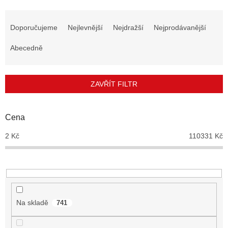
Ř
a
Doporučujeme
Nejlevnější
Nejdražší
Nejprodávanější
z
e
Abecedně
n
í
p
ZAVŘÍT FILTR
r
o
d
Cena
u
2
Kč
110331
Kč
k
t
ů
Na skladě
741