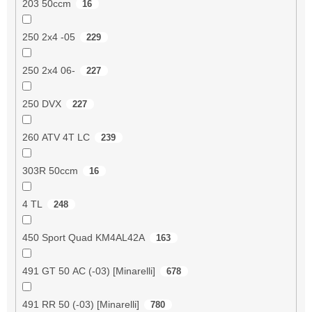
203 50ccm
16
250 2x4 -05
229
250 2x4 06-
227
250 DVX
227
260 ATV 4T LC
239
303R 50ccm
16
4 TL
248
450 Sport Quad KM4AL42A
163
491 GT 50 AC (-03) [Minarelli]
678
491 RR 50 (-03) [Minarelli]
780