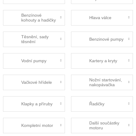
Benzínové
Hlava válce
kohouty a hadičky
Těsnění, sady
Benzinové pumpy
těsnění
Vodní pumpy
Kartery a kryty
Nožní startování,
Vačkové hřídele
nakopávačka
Klapky a příruby
Řadičky
Další součástky
Kompletní motor
motoru