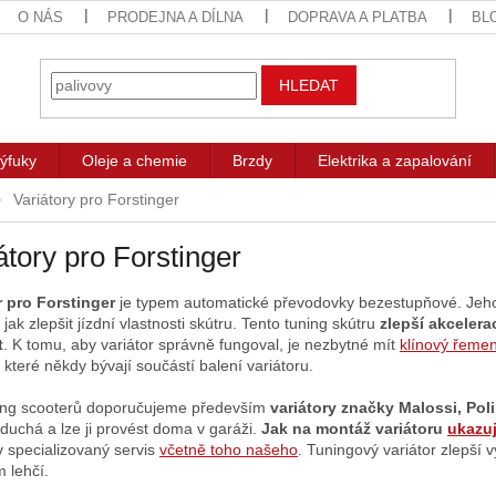
O NÁS
PRODEJNA A DÍLNA
DOPRAVA A PLATBA
BL
HLEDAT
ýfuky
Oleje a chemie
Brzdy
Elektrika a zapalování
Variátory pro Forstinger
átory pro Forstinger
r pro Forstinger
je typem automatické převodovky bezestupňové. Jeho v
jak zlepšit jízdní vlastnosti skútru. Tento tuning skútru
zlepší akcelera
t
. K tomu, aby variátor správně fungoval, je nezbytné mít
klínový řeme
, které někdy bývají součástí balení variátoru.
ing scooterů doporučujeme především
variátory značky Malossi, Pol
oduchá a lze ji provést doma v garáži.
Jak na montáž variátoru
ukazu
iv specializovaný servis
včetně toho našeho
. Tuningový variátor zlepší
 lehčí.