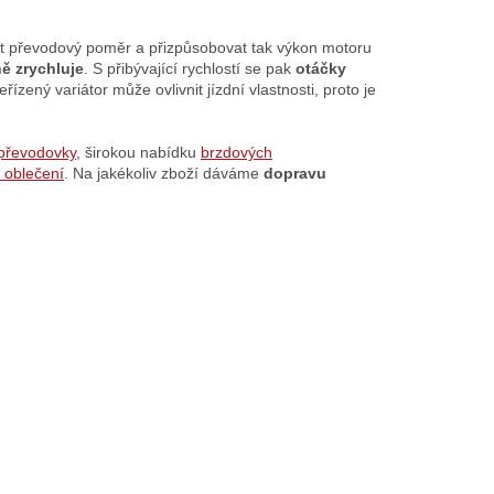
n
k
o
it převodový poměr a přizpůsobovat tak výkon motoru
v
ně zrychluje
. S přibývající rychlostí se pak
otáčky
á
zený variátor může ovlivnit jízdní vlastnosti, proto je
n
í
převodovky
, širokou nabídku
brzdových
 oblečení
. Na jakékoliv zboží dáváme
dopravu