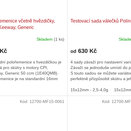
emenice včetně hvězdičky,
Testovací sada válečků Polin
Keeway, Generic
Skladem
(1 ks)
Skla
 Kč
630 Kč
od
dní polořemenice s hvezdičkou je
4 sady závaží pro nastavení vari
 pro skútry s motory CPI,
Závaží se jednoduše umístí do 
y, Generic 50 ccm (1E40QMB).
S touto sadou se můžete variáto
emenice je na standardní 16mm
perfektně přizpůsobit skútru a je
ý hřídel.
úpravám. Pro nepřetržitý...
15x12mm - 2,5-4,0g
15x12mm 
Kód:
12700-MF15-0061
Kód:
12700-MF