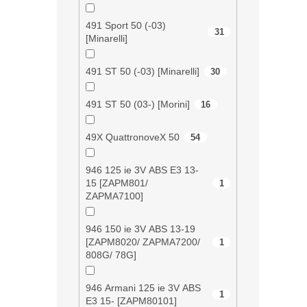
491 Sport 50 (-03)
31
[Minarelli]
491 ST 50 (-03) [Minarelli]
30
491 ST 50 (03-) [Morini]
16
49X QuattronoveX 50
54
946 125 ie 3V ABS E3 13-
15 [ZAPM801/
1
ZAPMA7100]
946 150 ie 3V ABS 13-19
[ZAPM8020/ ZAPMA7200/
1
808G/ 78G]
946 Armani 125 ie 3V ABS
1
E3 15- [ZAPM80101]