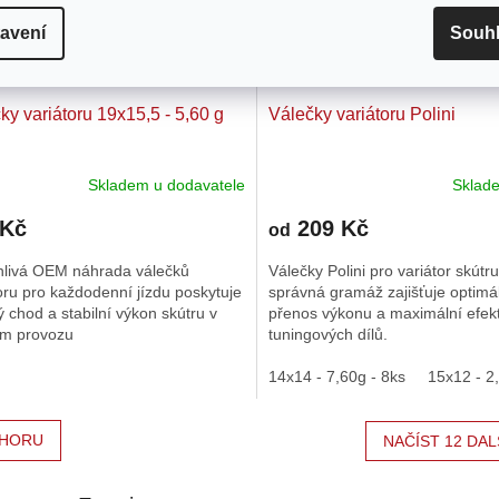
avení
Souh
ky variátoru 19x15,5 - 5,60 g
Válečky variátoru Polini
Skladem u dodavatele
Skla
Průměrné
hodnocení
 Kč
209 Kč
produktu
od
je
hlivá OEM náhrada válečků
Válečky Polini pro variátor skútru
5,0
oru pro každodenní jízdu poskytuje
správná gramáž zajišťuje optimá
z
ý chod a stabilní výkon skútru v
přenos výkonu a maximální efekt
5
m provozu
tuningových dílů.
hvězdiček.
14x14 - 7,60g - 8ks
15x12 - 2
HORU
NAČÍST 12 DAL