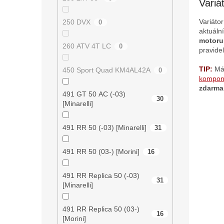
Variá
d
a
Variátor
250 DVX
0
c
aktuáln
í
motoru 
p
260 ATV 4T LC
0
pravide
r
v
TIP:
Má
450 Sport Quad KM4AL42A
0
k
kompon
y
zdarma
v
491 GT 50 AC (-03)
30
ý
[Minarelli]
p
i
491 RR 50 (-03) [Minarelli]
31
s
u
491 RR 50 (03-) [Morini]
16
491 RR Replica 50 (-03)
31
[Minarelli]
491 RR Replica 50 (03-)
16
[Morini]