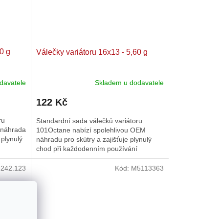
0 g
Válečky variátoru 16x13 - 5,60 g
davatele
Skladem u dodavatele
122 Kč
ru
Standardní sada válečků variátoru
 náhrada
101Octane nabízí spolehlivou OEM
 plynulý
náhradu pro skútry a zajišťuje plynulý
chod při každodenním používání
:
242.123
Kód:
M5113363