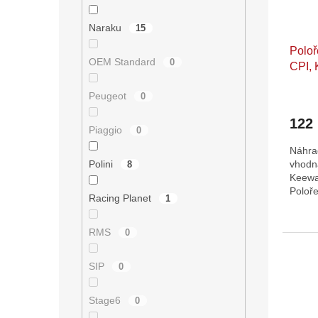
Naraku
15
Poloř
OEM Standard
0
CPI, 
Peugeot
0
122
Piaggio
0
Náhra
vhodná
Polini
8
Keewa
Poloř
Racing Planet
1
klikov
RMS
0
SIP
0
Stage6
0