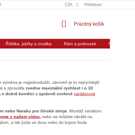
OG
KONTAKT
CZK
Přihlášení
NÁKUPNÍ
Prázdný košík
KOŠÍK
Řídítka, páčky a zrcátka
Rám a podvozek
Nářadí a přís
ýměna je nejjednodušší, zároveň je to nejrychlejší
ci
a zpravidla
zvedne maximální rychlost i o 10
n
v dobré kondici
a
správně zvolené
variátorové
ini nebo Naraku pro čínské stroje
. Montáž variátoru
jeme v našem videu
,
nebo se můžete obrátit na
 výkon, a tak jízda ve dvou nebo do kopce bude