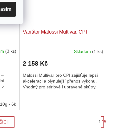
od
lasím
255 Kč
až
–19 %
Variátor Malossi Multivar, CPI
dem
(3 ks)
Skladem
(1 ks)
2 158 Kč
 –
Malossi Multivar pro CPI zajišťuje lepší
lní
akceleraci a plynulejší přenos výkonu.
 z
Vhodný pro sériové i upravené skútry.
,10g - 6ks
15x12 - 2,40g - 6ks
15x12 - 3,00g - 6ks
15x12 - 3,30
S
1
5
ŠÍCH
t
r
á