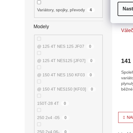
Nast
Variátory, spojky, převody
4
Modely
Váleč
@ 125 4T NES 125 JF07
0
141
@ 125 4T NES125 [JF07]
0
Spole
@ 150 4T NES 150 KF03
0
variát
plynul
@ 150 4T NES150 [KF03]
běžné
0
150T-28 4T
0
O
NA
250 2x4 -05
0
v
l
á
250 2x4 06-
0