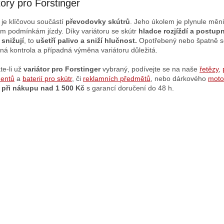
tory pro Forstinger
 je klíčovou součástí
převodovky skútrů
. Jeho úkolem je plynule měn
ím podmínkám jízdy. Díky variátoru se skútr
hladce rozjíždí a postup
snižují
, to
ušetří palivo a sniží hlučnost.
Opotřebený nebo špatně seří
lná kontrola a případná výměna variátoru důležitá.
te-li už
variátor pro Forstinger
vybraný, podívejte se na naše
řetězy
,
entů
a
baterií pro skútr
, či
reklamních předmětů
, nebo dárkového
moto
 při nákupu nad 1 500 Kč
s garancí doručení do 48 h.