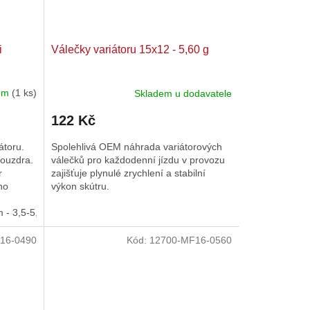
i
Válečky variátoru 15x12 - 5,60 g
dem
(1 ks)
Skladem u dodavatele
122 Kč
átoru.
Spolehlivá OEM náhrada variátorových
pouzdra.
válečků pro každodenní jízdu v provozu
r
zajišťuje plynulé zrychlení a stabilní
ho
výkon skútru.
- 3,5-5,0g
15x12mm - 4,5-6,0g
15x12mm - 5,5-7,0g
15x12mm 
16-0490
Kód:
12700-MF16-0560