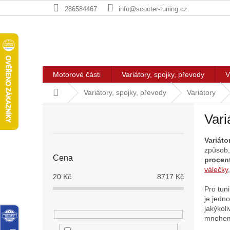
Přejít
286584467
info@scooter-tuning.cz
na
obsah
Motorové části
Variátory, spojky, převody
V
Domů
Variátory, spojky, převody
Variátory
P
Vari
o
s
Variáto
t
způsob, 
r
Cena
procen
a
válečky
n
20
Kč
8717
Kč
n
Pro tun
í
je jedn
jakýkol
p
mnohem
a