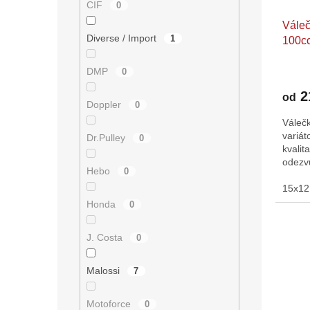
CIF
0
u
ů
Váleč
k
Diverse / Import
1
100c
t
ů
DMP
0
2
od
Doppler
0
Váleč
variát
Dr.Pulley
0
kvalit
odezv
Hebo
0
15x12 
Honda
0
J. Costa
0
Malossi
7
Motoforce
0