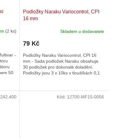
si
Podložky Naraku Variocontrol, CPI
16 mm
dem
(2 ks)
Skladem u dodavatele
79 Kč
ultivar -
Podložky Naraku Variocontrol, CPI 16
toru
mm - Sada podložek Naraku obsahuje
iátoru
30 podložek pro dokonalé doladění.
ahem 50
Podložky jsou 3 x 10ks v tloušťkách 0,1
mm, 0,2 mm a 0,5 mm. Průměr...
,20g - 6ks
15x12 - 4,80g - 6ks
15x12 - 5,40g - 6ks
15x12 - 6,00
:
242.400
Kód:
12700-MF15-0056