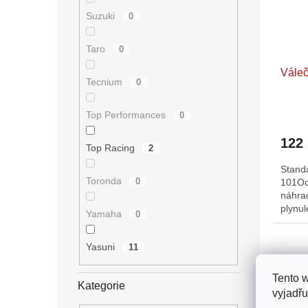
Suzuki
0
Taro
0
Váleč
Tecnium
0
Top Performances
0
122
Top Racing
2
Standa
Toronda
0
101Oc
náhra
plynul
Yamaha
0
Yasuni
11
Tento 
Kategorie
vyjadřu