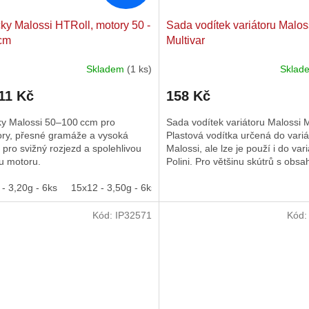
ky Malossi HTRoll, motory 50 -
Sada vodítek variátoru Malos
cm
Multivar
Skladem
(1 ks)
Skla
11 Kč
158 Kč
ky Malossi 50–100 ccm pro
Sada vodítek variátoru Malossi M
ory, přesné gramáže a vysoká
Plastová vodítka určená do variá
a pro svižný rozjezd a spolehlivou
Malossi, ale lze je použí i do var
u motoru.
Polini. Pro většinu skútrů s obs
ccm.
- 3,20g - 6ks
15x12 - 3,50g - 6ks
15x12 - 3,70g - 6ks
15x12 - 4
Kód:
IP32571
Kód