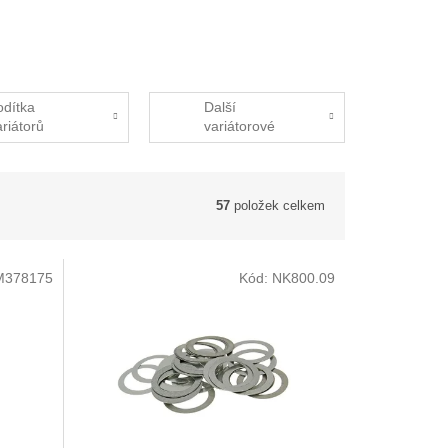
odítka
Další
ariátorů
variátorové
součástky
57
položek celkem
M378175
Kód:
NK800.09