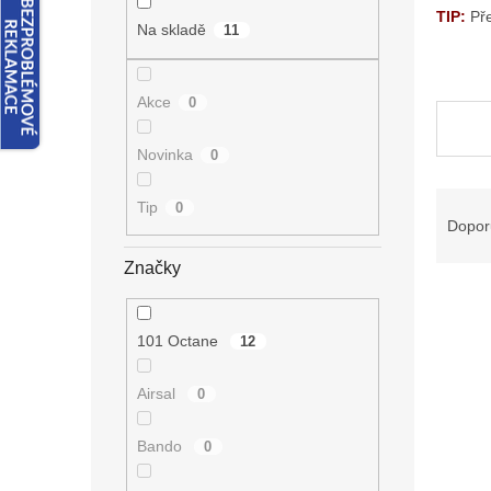
n
TIP:
Př
e
Na skladě
11
l
Akce
0
Novinka
0
Ř
Tip
0
a
Dopor
z
Značky
e
V
n
ý
í
p
p
101 Octane
12
i
r
s
o
Airsal
0
p
d
r
u
Bando
0
o
k
d
t