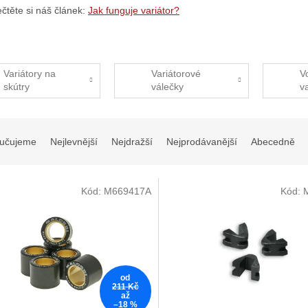
ečtěte si náš článek:
Jak funguje variátor?
Variátory na
Variátorové
V
skútry
válečky
v
učujeme
Nejlevnější
Nejdražší
Nejprodávanější
Abecedně
Kód:
M669417A
Kód:
od
211 Kč
až
–18 %