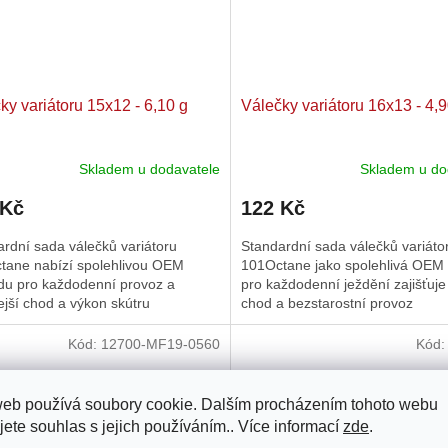
ky variátoru 15x12 - 6,10 g
Válečky variátoru 16x13 - 4,9
Skladem u dodavatele
Skladem u do
 Kč
122 Kč
rdní sada válečků variátoru
Standardní sada válečků variáto
tane nabízí spolehlivou OEM
101Octane jako spolehlivá OEM
du pro každodenní provoz a
pro každodenní ježdění zajišťuje
ejší chod a výkon skútru
chod a bezstarostní provoz
Kód:
12700-MF19-0560
Kód
web používá soubory cookie. Dalším procházením tohoto webu
jete souhlas s jejich používáním.. Více informací
zde
.