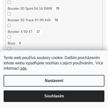
Booster 50 Spirit 04-16 5WW
70
Booster 50 Track 97-99 4VA
70
Booster X 50 4T
17
Boss
5
Boulevard 100 4T 2V 10-11 [VTHM57A00]
2
Tento web používá soubory cookie. Dalším procházením
tohoto webu vyjadřujete souhlas s jejich používáním.. Více
Boulevard 125 2V 02- [VTHBL2A1A]
3
informací
zde
.
Boulevard 125 2V 03- [VTHBL2A1A]
3
Nastavení
Boulevard 125 2V 04-07 E2 [VTHBL2B1A]
3
Souhlasím
Boulevard 125 2V 08- E3 [VTHM57100]
3