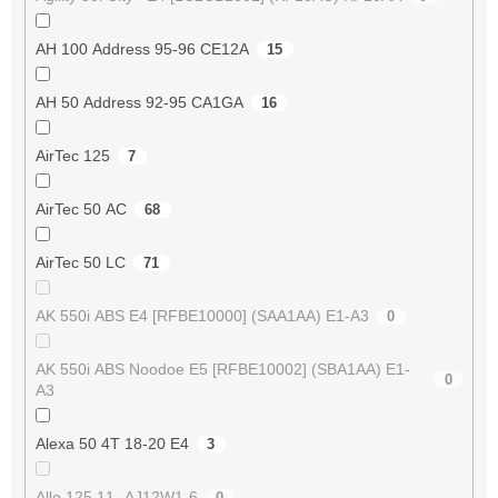
AH 100 Address 95-96 CE12A
15
AH 50 Address 92-95 CA1GA
16
AirTec 125
7
AirTec 50 AC
68
AirTec 50 LC
71
AK 550i ABS E4 [RFBE10000] (SAA1AA) E1-A3
0
AK 550i ABS Noodoe E5 [RFBE10002] (SBA1AA) E1-
0
A3
Alexa 50 4T 18-20 E4
3
Allo 125 11- AJ12W1-6
0