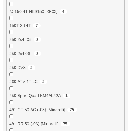
@ 150 4T NES150 [KF03]
4
150T-28 4T
7
250 2x4 -05
2
250 2x4 06-
2
250 DVX
2
260 ATV 4T LC
2
450 Sport Quad KM4AL42A
1
491 GT 50 AC (-03) [Minarelli]
75
491 RR 50 (-03) [Minarelli]
75