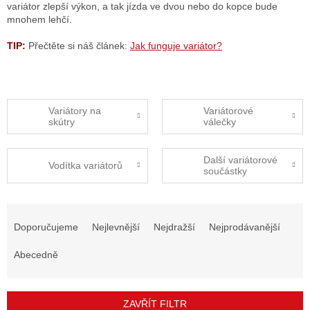
variátor zlepší výkon, a tak jízda ve dvou nebo do kopce bude
mnohem lehčí.
TIP:
Přečtěte si náš článek:
Jak funguje variátor?
Variátory na
Variátorové
skútry
válečky
Další variátorové
Vodítka variátorů
součástky
Ř
a
Doporučujeme
Nejlevnější
Nejdražší
Nejprodávanější
z
e
Abecedně
n
í
p
ZAVŘÍT FILTR