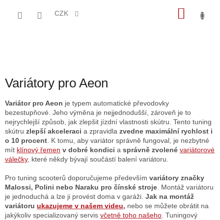
Přejít
NÁKU
na
CZK
obsah
KOŠÍK
Variátory pro Aeon
Variátor pro Aeon
je typem automatické převodovky
bezestupňové. Jeho výměna je nejjednodušší, zároveň je to
nejrychlejší způsob, jak zlepšit jízdní vlastnosti skútru. Tento tuning
skútru
zlepší akceleraci
a zpravidla
zvedne maximální rychlost i
o 10 procent
. K tomu, aby variátor správně fungoval, je nezbytné
mít
klínový řemen
v dobré kondici
a
správně zvolené
variátorové
válečky
, které někdy bývají součástí balení variátoru.
Pro tuning scooterů doporučujeme především
variátory značky
Malossi, Polini nebo Naraku pro čínské stroje
. Montáž variátoru
je jednoduchá a lze ji provést doma v garáži.
Jak na montáž
variátoru
ukazujeme v našem videu
,
nebo se můžete obrátit na
jakýkoliv specializovaný servis
včetně toho našeho
. Tuningový