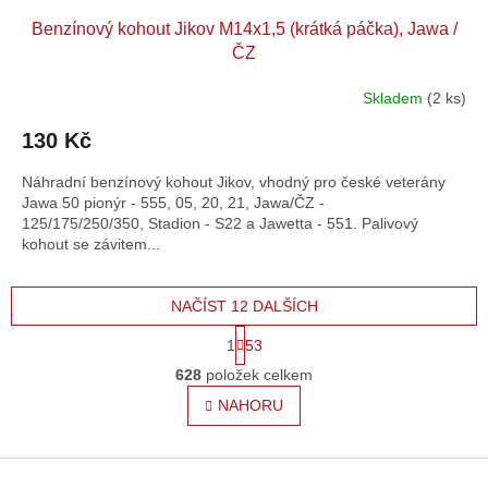
Benzínový kohout Jikov M14x1,5 (krátká páčka), Jawa /
ČZ
Skladem
(2 ks)
130 Kč
Náhradní benzínový kohout Jikov, vhodný pro české veterány
Jawa 50 pionýr - 555, 05, 20, 21, Jawa/ČZ -
125/175/250/350, Stadion - S22 a Jawetta - 551. Palivový
kohout se závitem...
NAČÍST 12 DALŠÍCH
S
1
53
t
O
r
628
položek celkem
v
á
l
NAHORU
n
á
k
o
d
v
Z
a
á