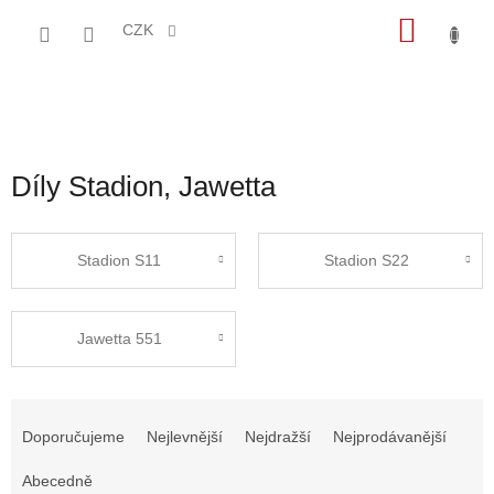
Přejít
NÁKU
na
CZK
obsah
KOŠÍK
Díly Stadion, Jawetta
Stadion S11
Stadion S22
Jawetta 551
Ř
a
Doporučujeme
Nejlevnější
Nejdražší
Nejprodávanější
z
e
Abecedně