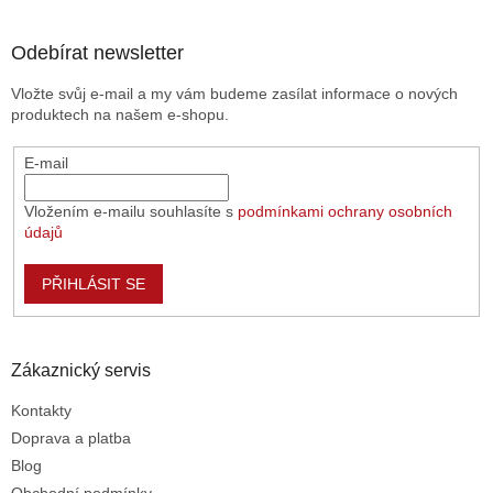
c
á
n
í
p
í
p
a
Odebírat newsletter
r
t
v
Vložte svůj e-mail a my vám budeme zasílat informace o nových
í
k
produktech na našem e-shopu.
y
v
E-mail
ý
p
i
Vložením e-mailu souhlasíte s
podmínkami ochrany osobních
s
údajů
u
PŘIHLÁSIT SE
Zákaznický servis
Kontakty
Doprava a platba
Blog
Obchodní podmínky