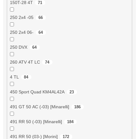
150T-28 4T
71
250 2x4 -05
66
250 2x4 06-
64
250 DVX
64
260 ATV 4T LC
74
4 TL
84
450 Sport Quad KM4AL42A
23
491 GT 50 AC (-03) [Minarelli]
186
491 RR 50 (-03) [Minarelli]
184
491 RR 50 (03-) [Morini]
172