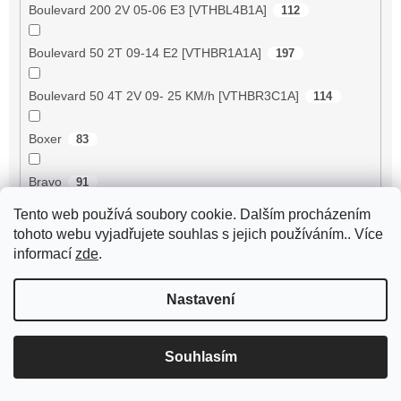
Boulevard 200 2V 05-06 E3 [VTHBL4B1A]
112
Boulevard 50 2T 09-14 E2 [VTHBR1A1A]
197
Boulevard 50 4T 2V 09- 25 KM/h [VTHBR3C1A]
114
Boxer
83
Bravo
91
Tento web používá soubory cookie. Dalším procházením
Breeze 125 ZN125T-D
89
tohoto webu vyjadřujete souhlas s jejich používáním.. Více
informací
zde
.
Breeze 50 4RC
2
Nastavení
Breeze 50 4T JSD50QT-13
56
BT125T-12C1 B010
72
Souhlasím
BT125T-12E1 Rocky
72