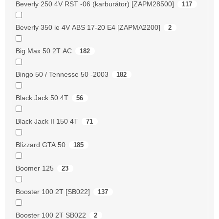
Beverly 250 4V RST -06 (karburátor) [ZAPM28500]
117
Beverly 350 ie 4V ABS 17-20 E4 [ZAPMA2200]
2
Big Max 50 2T AC
182
Bingo 50 / Tennesse 50 -2003
182
Black Jack 50 4T
56
Black Jack II 150 4T
71
Blizzard GTA 50
185
Boomer 125
23
Booster 100 2T [SB022]
137
Booster 100 2T SB022
2