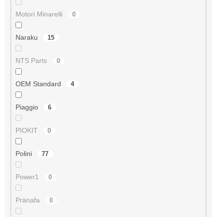
Motori Minarelli
0
Naraku
15
NTS Parts
0
OEM Standard
4
Piaggio
6
PIOKIT
0
Polini
77
Power1
0
Pränafa
0