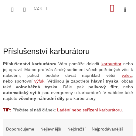
Přejít
NÁKU
na
CZK
obsah
KOŠÍK
Příslušenství karburátoru
Příslušenství karburátoru
Vám pomůže doladit
karburátor
nebo
jej opravit. Máme pro Vás široký sortiment všech potřebných věcí k
naladění, pokud budete dávat například větší
válec
,
nebo
sportovní
výfuk
. Většinou je zapotřebí
hlavní tryska
, občas
také
volnoběžná tryska
. Dále pak
palivový filtr
, nebo
automatický sytič
jsou evergreeny u karburátorů. V nabídce také
najdete
všechny náhradní díly
pro karburátory.
TIP:
Přečtěte si náš článek:
Ladění nebo seřízení karburátoru
.
Ř
a
Doporučujeme
Nejlevnější
Nejdražší
Nejprodávanější
z