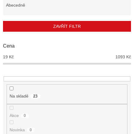
e
Abecedně
n
í
p
ZAVŘÍT FILTR
r
o
d
Cena
u
19
Kč
1093
Kč
k
t
ů
Na skladě
23
Akce
0
Novinka
0