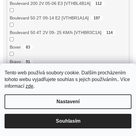
Boulevard 200 2V 05-06 E3 [VTHBL4B1A]
112
Boulevard 50 2T 09-14 E2 [VTHBR1A1A]
197
Boulevard 50 4T 2V 09- 25 KM/h [VTHBR3C1A]
114
Boxer
83
Bravo
91
Tento web používá soubory cookie. Dalším procházením
Breeze 125 ZN125T-D
89
tohoto webu vyjadřujete souhlas s jejich používáním.. Více
informací
zde
.
Breeze 50 4RC
2
Nastavení
Breeze 50 4T JSD50QT-13
56
BT125T-12C1 B010
72
Souhlasím
BT125T-12E1 Rocky
72