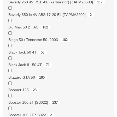
Beverly 250 4V RST -06 (karburátor) [ZAPM28500]
117
Beverly 350 ie 4V ABS 17-20 E4 [ZAPMA2200]
2
Big Max 50 2T AC
182
Bingo 50 / Tennesse 50 -2003
182
Black Jack 50 4T
56
Black Jack II 150 4T
71
Blizzard GTA 50
185
Boomer 125
23
Booster 100 2T [SB022]
137
Booster 100 2T SB022
2