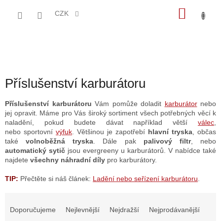
Přejít
NÁKU
na
CZK
obsah
KOŠÍK
Příslušenství karburátoru
Příslušenství karburátoru
Vám pomůže doladit
karburátor
nebo
jej opravit. Máme pro Vás široký sortiment všech potřebných věcí k
naladění, pokud budete dávat například větší
válec
,
nebo
sportovní
výfuk
. Většinou je zapotřebí
hlavní tryska
, občas
také
volnoběžná tryska
. Dále pak
palivový filtr
, nebo
automatický sytič
jsou evergreeny u karburátorů. V nabídce také
najdete
všechny náhradní díly
pro karburátory.
TIP:
Přečtěte si náš článek:
Ladění nebo seřízení karburátoru
.
Ř
a
Doporučujeme
Nejlevnější
Nejdražší
Nejprodávanější
z