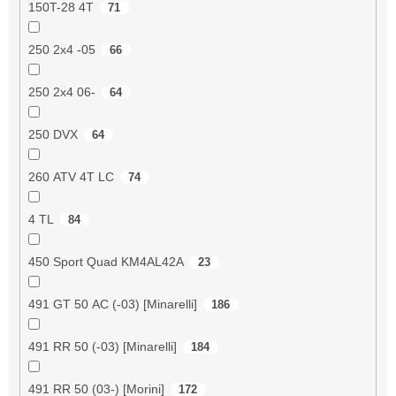
150T-28 4T
71
250 2x4 -05
66
250 2x4 06-
64
250 DVX
64
260 ATV 4T LC
74
4 TL
84
450 Sport Quad KM4AL42A
23
491 GT 50 AC (-03) [Minarelli]
186
491 RR 50 (-03) [Minarelli]
184
491 RR 50 (03-) [Morini]
172