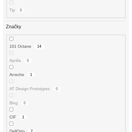
Tip
0
Značky
101 Octane
14
Aprilia
0
Arreche
1
AT Design Prototypes
0
Bing
0
CIF
1
DellOrto
7