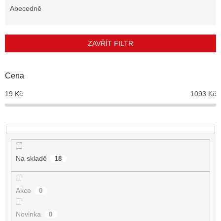
e
Abecedně
n
í
p
ZAVŘÍT FILTR
r
o
d
Cena
u
19
Kč
1093
Kč
k
t
ů
Na skladě
18
Akce
0
Novinka
0