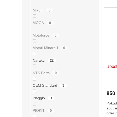
hvězdi
Mikuni
0
MOGA
0
Motoforce
0
Motori Minarelli
0
Naraku
22
Boost
NTS Parts
0
OEM Standard
3
850
Piaggio
3
Pokud 
spotře
PIOKIT
0
odezvy