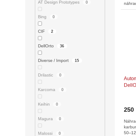
AT Design Prototypes
0
náhrad
Bing
0
CIF
2
DellOrto
36
Diverse / Import
15
Drilastic
0
Autom
DellO
Karcoma
0
Průmě
hodno
Keihin
0
250
produ
je
Magura
0
Náhra
5,0
karbur
z
50–12
5
Malossi
0