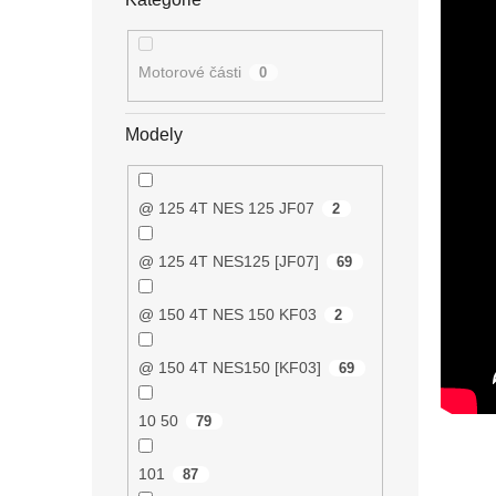
Motorové části
0
Modely
@ 125 4T NES 125 JF07
2
@ 125 4T NES125 [JF07]
69
@ 150 4T NES 150 KF03
2
@ 150 4T NES150 [KF03]
69
10 50
79
101
87