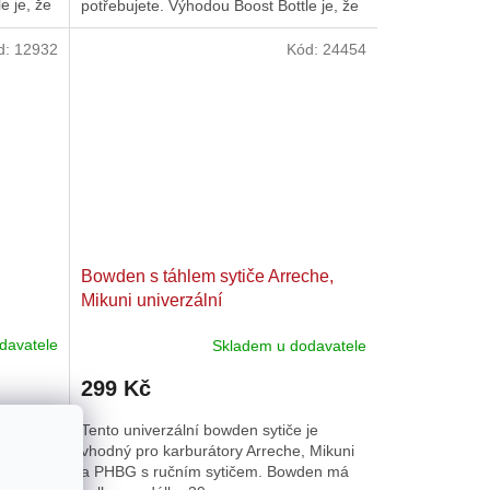
e je, že
potřebujete. Výhodou Boost Bottle je, že
směs již není...
d:
12932
Kód:
24454
Bowden s táhlem sytiče Arreche,
Mikuni univerzální
davatele
Skladem u dodavatele
299 Kč
 snížit
Tento univerzální bowden sytiče je
chování
vhodný pro karburátory Arreche, Mikuni
e to, co
a PHBG s ručním sytičem. Bowden má