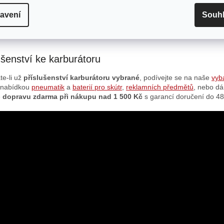
ujete. Výhodou Boost Bottle je, že
potřebujete. Výhodou Boost Bottl
iž není...
směs již není...
avení
Souh
HORU
NAČÍST 12 DAL
ušenství ke karburátoru
te-li už
příslušenství
karburátoru vybrané
, podívejte se na naše
vyb
 nabídkou
pneumatik
a
baterií pro skútr
,
reklamních předmětů
, nebo d
e
dopravu zdarma při nákupu nad 1 500 Kč
s garancí doručení do 48