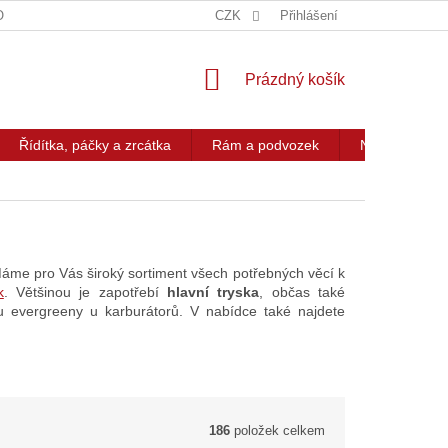
OG
KONTAKT
CZK
Přihlášení
NÁKUPNÍ
Prázdný košík
KOŠÍK
Řídítka, páčky a zrcátka
Rám a podvozek
Nářadí a přís
Máme pro Vás široký sortiment všech potřebných věcí k
k
. Většinou je zapotřebí
hlavní tryska
, občas také
 evergreeny u karburátorů. V nabídce také najdete
186
položek celkem