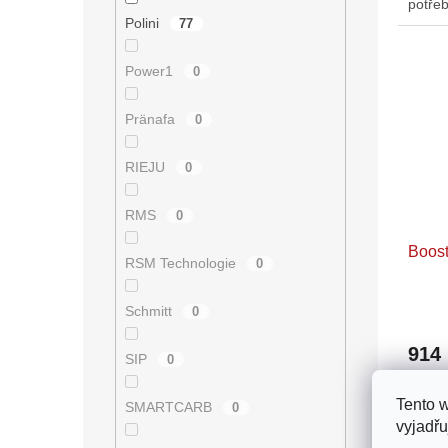
potřeb
Polini
směs j
77
Power1
0
Pränafa
0
RIEJU
0
RMS
0
Boost
RSM Technologie
0
Schmitt
0
914
SIP
0
Pokud 
Tento 
SMARTCARB
0
spotře
vyjadřu
odezvy