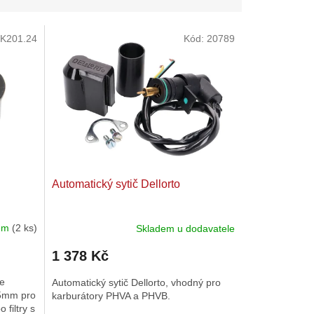
K201.24
Kód:
20789
Automatický sytič Dellorto
dem
(2 ks)
Skladem u dodavatele
Průměrné
hodnocení
1 378 Kč
produktu
je
se
Automatický sytič Dellorto, vhodný pro
5,0
35mm pro
karburátory PHVA a PHVB.
z
 filtry s
5