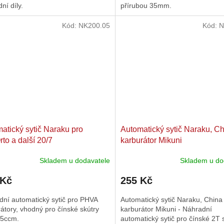
ní díly.
přírubou 35mm.
Kód:
NK200.05
Kód:
N
atický sytič Naraku pro
Automatický sytič Naraku, Ch
rto a další 20/7
karburátor Mikuni
Skladem u dodavatele
Skladem u do
rné
Průměrné
cení
hodnocení
 Kč
255 Kč
ktu
produktu
je
dní automatický sytič pro PHVA
Automatický sytič Naraku, China
4,7
átory, vhodný pro čínské skútry
karburátor Mikuni - Náhradní
z
5ccm.
automatický sytič pro čínské 2T 
5