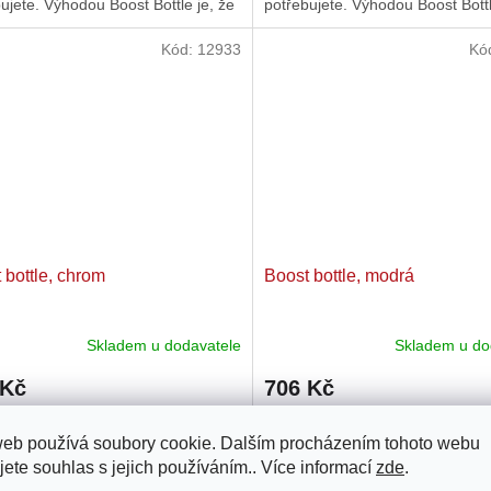
ujete. Výhodou Boost Bottle je, že
potřebujete. Výhodou Boost Bottl
iž není...
směs již není...
Kód:
12933
Kó
 bottle, chrom
Boost bottle, modrá
Skladem u dodavatele
Skladem u do
 Kč
706 Kč
hledáte způsob, jak trochu snížit
Pokud hledáte způsob, jak trochu
web používá soubory cookie. Dalším procházením tohoto webu
bu paliva a optimalizovat chování
spotřebu paliva a optimalizovat 
jete souhlas s jejich používáním.. Více informací
zde
.
 na plyn, tak boost bottle je to, co
odezvy na plyn, tak boost bottle j