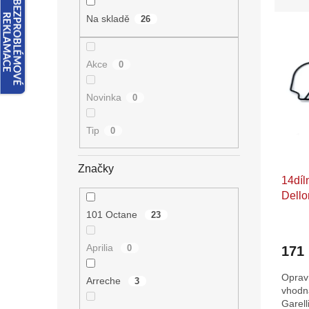
z
n
e
e
Na skladě
26
V
n
l
ý
í
p
p
Akce
0
i
r
s
o
Novinka
0
p
d
r
u
Tip
0
o
k
d
t
u
ů
Značky
14díl
k
Dello
t
Moped
ů
101 Octane
23
Tomo
Aprilia
0
171
Opravn
Arreche
3
vhodná
Garell