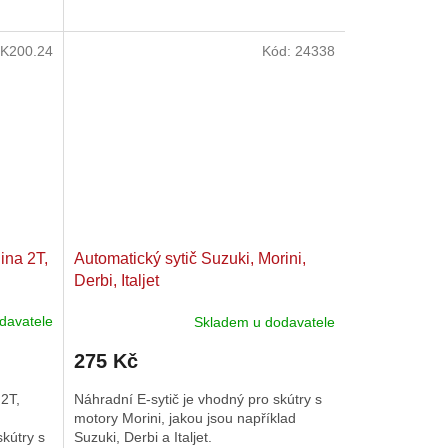
hvězdiček.
K200.24
Kód:
24338
ina 2T,
Automatický sytič Suzuki, Morini,
Derbi, Italjet
davatele
Skladem u dodavatele
275 Kč
 2T,
Náhradní E-sytič je vhodný pro skútry s
motory Morini, jakou jsou například
skútry s
Suzuki, Derbi a Italjet.