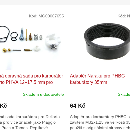
Kód:
MG00067655
Kód:
N
ná opravná sada pro karburátor
Adaptér Naraku pro PHBG
rto PHVA 12–17,5 mm pro
karburátory 35mm
 Piaggio, Garelli, Puch,
Skladem u dodavatele
Skla
s
 Kč
64 Kč
á sada karburátoru pro Dellorto
Adaptér pro karburátory PHBG 
 pro více značek jako Piaggio
závitem M32x1,25 ve velikosti 
i Puch a Tomos. Replikové
použití s originálními airboxy nebo