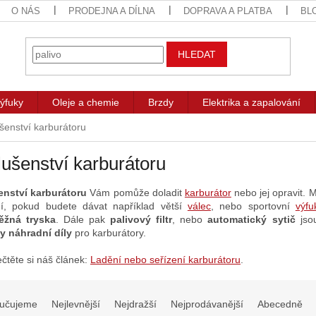
O NÁS
PRODEJNA A DÍLNA
DOPRAVA A PLATBA
BL
HLEDAT
ýfuky
Oleje a chemie
Brzdy
Elektrika a zapalování
ušenství karburátoru
lušenství karburátoru
enství karburátoru
Vám pomůže doladit
karburátor
nebo jej opravit. 
í, pokud budete dávat například větší
válec
, nebo
sportovní
výfu
ěžná tryska
. Dále pak
palivový filtr
, nebo
automatický sytič
jsou
y náhradní díly
pro karburátory.
ečtěte si náš článek:
Ladění nebo seřízení karburátoru
.
učujeme
Nejlevnější
Nejdražší
Nejprodávanější
Abecedně