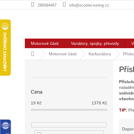
Přejít
286584467
info@scooter-tuning.cz
na
obsah
Motorové části
Variátory, spojky, převody
V
Domů
Motorové části
Karburátory
Přísl
P
Přís
o
s
Přísluš
t
naladěn
r
Cena
volnob
a
všechn
n
19
Kč
1378
Kč
n
TIP:
Př
í
Ř
p
a
a
Dopor