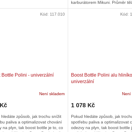
karburátorem Mikuni. Průměr těl
ček.
hvězdiček.
je 21 mm a průměr válečku je 8..
Kód:
117.010
Kód:
 Bottle Polini - univerzální
Boost Bottle Polini alu hliníko
univerzální
Není skladem
Není
 Kč
1 078 Kč
hledáte způsob, jak trochu snížit
Pokud hledáte způsob, jak trochu
bu paliva a optimalizovat chování
spotřebu paliva a optimalizovat 
 na plyn, tak boost bottle je to, co
odezvy na plyn, tak boost bottle j