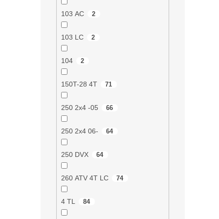
103 AC
2
103 LC
2
104
2
150T-28 4T
71
250 2x4 -05
66
250 2x4 06-
64
250 DVX
64
260 ATV 4T LC
74
4 TL
84