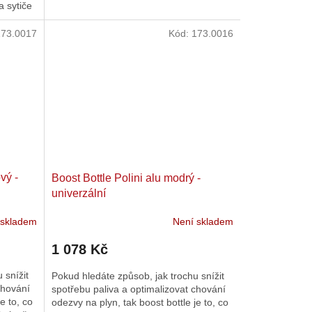
a sytiče
.
173.0017
Kód:
173.0016
vý -
Boost Bottle Polini alu modrý -
univerzální
 skladem
Není skladem
1 078 Kč
 snížit
Pokud hledáte způsob, jak trochu snížit
chování
spotřebu paliva a optimalizovat chování
e to, co
odezvy na plyn, tak boost bottle je to, co