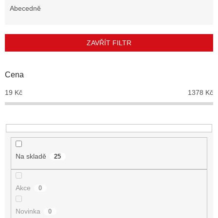
e
Abecedně
n
í
p
ZAVŘÍT FILTR
r
o
d
Cena
u
19
Kč
1378
Kč
k
t
ů
Na skladě
25
Akce
0
Novinka
0