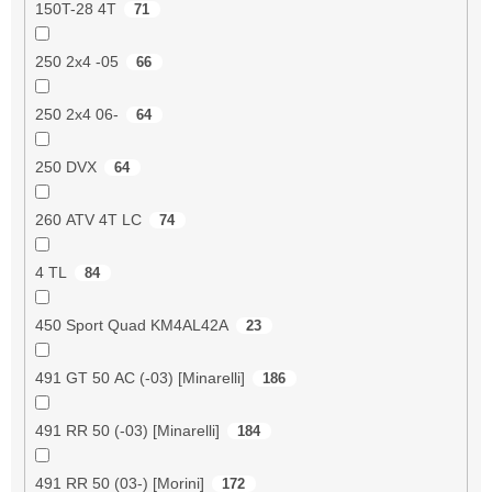
150T-28 4T
71
250 2x4 -05
66
250 2x4 06-
64
250 DVX
64
260 ATV 4T LC
74
4 TL
84
450 Sport Quad KM4AL42A
23
491 GT 50 AC (-03) [Minarelli]
186
491 RR 50 (-03) [Minarelli]
184
491 RR 50 (03-) [Morini]
172