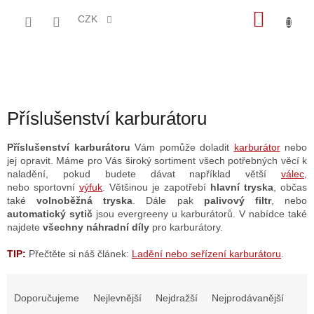
Přejít
NÁKU
na
CZK
obsah
KOŠÍK
Příslušenství karburátoru
Příslušenství karburátoru
Vám pomůže doladit
karburátor
nebo
jej opravit. Máme pro Vás široký sortiment všech potřebných věcí k
naladění, pokud budete dávat například větší
válec
,
nebo
sportovní
výfuk
. Většinou je zapotřebí
hlavní tryska
, občas
také
volnoběžná tryska
. Dále pak
palivový filtr
, nebo
automatický sytič
jsou evergreeny u karburátorů. V nabídce také
najdete
všechny náhradní díly
pro karburátory.
TIP:
Přečtěte si náš článek:
Ladění nebo seřízení karburátoru
.
Ř
a
Doporučujeme
Nejlevnější
Nejdražší
Nejprodávanější
z