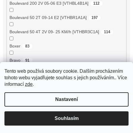
Boulevard 200 2V 05-06 E3 [VTHBL4B1A]
112
Boulevard 50 2T 09-14 E2 [VTHBR1A1A]
197
Boulevard 50 4T 2V 09- 25 KM/h [VTHBR3C1A]
114
Boxer
83
Bravo
91
Tento web používá soubory cookie. Dalším procházením
Breeze 125 ZN125T-D
89
tohoto webu vyjadřujete souhlas s jejich používáním.. Více
informací
zde
.
Breeze 50 4RC
2
Nastavení
Breeze 50 4T JSD50QT-13
56
BT125T-12C1 B010
72
Souhlasím
BT125T-12E1 Rocky
72