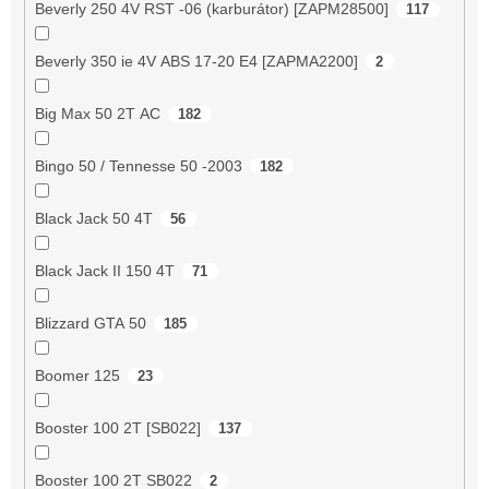
Beverly 250 4V RST -06 (karburátor) [ZAPM28500]
117
Beverly 350 ie 4V ABS 17-20 E4 [ZAPMA2200]
2
Big Max 50 2T AC
182
Bingo 50 / Tennesse 50 -2003
182
Black Jack 50 4T
56
Black Jack II 150 4T
71
Blizzard GTA 50
185
Boomer 125
23
Booster 100 2T [SB022]
137
Booster 100 2T SB022
2