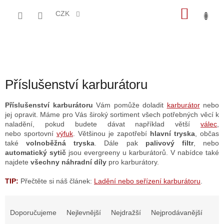
Přejít
NÁKU
na
CZK
obsah
KOŠÍK
Příslušenství karburátoru
Příslušenství karburátoru
Vám pomůže doladit
karburátor
nebo
jej opravit. Máme pro Vás široký sortiment všech potřebných věcí k
naladění, pokud budete dávat například větší
válec
,
nebo
sportovní
výfuk
. Většinou je zapotřebí
hlavní tryska
, občas
také
volnoběžná tryska
. Dále pak
palivový filtr
, nebo
automatický sytič
jsou evergreeny u karburátorů. V nabídce také
najdete
všechny náhradní díly
pro karburátory.
TIP:
Přečtěte si náš článek:
Ladění nebo seřízení karburátoru
.
Ř
a
Doporučujeme
Nejlevnější
Nejdražší
Nejprodávanější
z