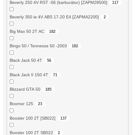
Beverly 250 4V RST -06 (karburátor) [ZAPM28500]
117
Beverly 350 ie 4V ABS 17-20 E4 [ZAPMA2200]
2
Big Max 50 2T AC
182
Bingo 50 / Tennesse 50 -2003
182
Black Jack 50 4T
56
Black Jack II 150 4T
71
Blizzard GTA 50
185
Boomer 125
23
Booster 100 2T [SB022]
137
Booster 100 2T SB022
2