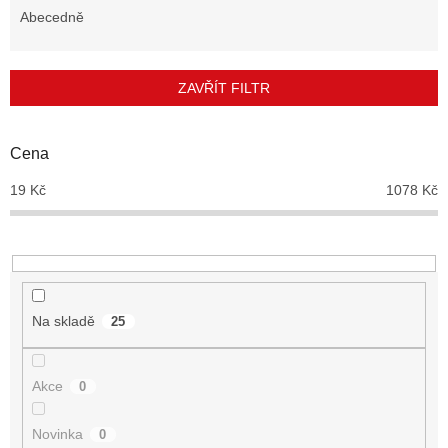
e
Abecedně
n
í
p
ZAVŘÍT FILTR
r
o
d
Cena
u
19
Kč
1078
Kč
k
t
ů
Na skladě
25
Akce
0
Novinka
0