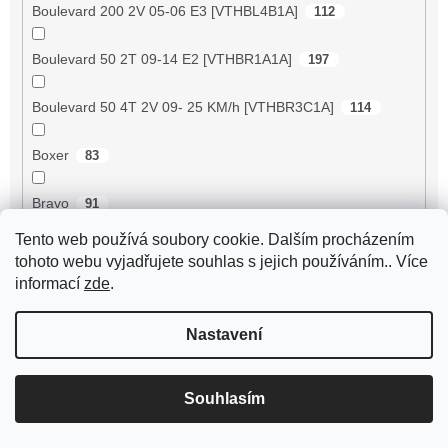
Boulevard 200 2V 05-06 E3 [VTHBL4B1A]
112
Boulevard 50 2T 09-14 E2 [VTHBR1A1A]
197
Boulevard 50 4T 2V 09- 25 KM/h [VTHBR3C1A]
114
Boxer
83
Bravo
91
Tento web používá soubory cookie. Dalším procházením
Breeze 125 ZN125T-D
89
tohoto webu vyjadřujete souhlas s jejich používáním.. Více
informací
zde
.
Breeze 50 4RC
2
Nastavení
Breeze 50 4T JSD50QT-13
56
BT125T-12C1 B010
72
Souhlasím
BT125T-12E1 Rocky
72