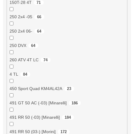
150T-28 4T
71
250 2x4 -05
66
250 2x4 06-
64
250 DVX
64
260 ATV 4T LC
74
4 TL
84
450 Sport Quad KM4AL42A
23
491 GT 50 AC (-03) [Minarelli]
186
491 RR 50 (-03) [Minarelli]
184
491 RR 50 (03-) [Morini]
172