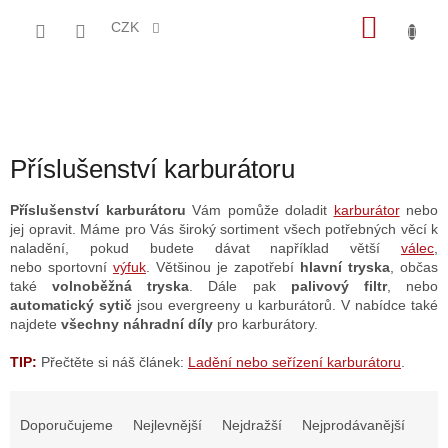
Přejít
NÁKU
na
CZK
obsah
KOŠÍK
Příslušenství karburátoru
Příslušenství karburátoru
Vám pomůže doladit
karburátor
nebo
jej opravit. Máme pro Vás široký sortiment všech potřebných věcí k
naladění, pokud budete dávat například větší
válec
,
nebo
sportovní
výfuk
. Většinou je zapotřebí
hlavní tryska
, občas
také
volnoběžná tryska
. Dále pak
palivový filtr
, nebo
automatický sytič
jsou evergreeny u karburátorů. V nabídce také
najdete
všechny náhradní díly
pro karburátory.
TIP:
Přečtěte si náš článek:
Ladění nebo seřízení karburátoru
.
Ř
a
Doporučujeme
Nejlevnější
Nejdražší
Nejprodávanější
z