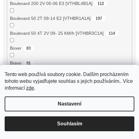
Boulevard 200 2V 05-06 E3 [VTHBL4B1A]
112
Boulevard 50 2T 09-14 E2 [VTHBR1A1A]
197
Boulevard 50 4T 2V 09- 25 KM/h [VTHBR3C1A]
114
Boxer
83
Bravo
91
Tento web používá soubory cookie. Dalším procházením
Breeze 125 ZN125T-D
89
tohoto webu vyjadřujete souhlas s jejich používáním.. Více
informací
zde
.
Breeze 50 4RC
2
Nastavení
Breeze 50 4T JSD50QT-13
56
BT125T-12C1 B010
72
Souhlasím
BT125T-12E1 Rocky
72