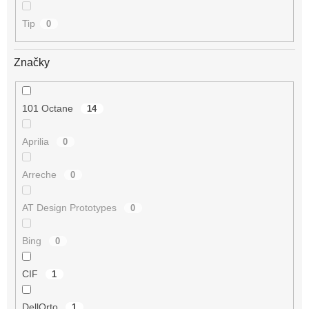
Tip
0
Značky
101 Octane
14
Aprilia
0
Arreche
0
AT Design Prototypes
0
Bing
0
CIF
1
DellOrto
1