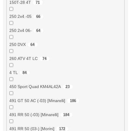
150T-28 4T
71
250 2x4 -05
66
250 2x4 06-
64
250 DVX
64
260 ATV 4T LC
74
4 TL
84
450 Sport Quad KM4AL42A
23
491 GT 50 AC (-03) [Minarelli]
186
491 RR 50 (-03) [Minarelli]
184
491 RR 50 (03-) [Morini]
172