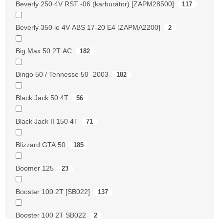
Beverly 250 4V RST -06 (karburátor) [ZAPM28500]
117
Beverly 350 ie 4V ABS 17-20 E4 [ZAPMA2200]
2
Big Max 50 2T AC
182
Bingo 50 / Tennesse 50 -2003
182
Black Jack 50 4T
56
Black Jack II 150 4T
71
Blizzard GTA 50
185
Boomer 125
23
Booster 100 2T [SB022]
137
Booster 100 2T SB022
2