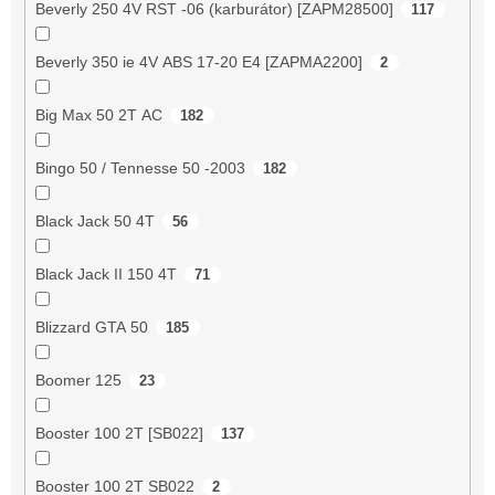
Beverly 250 4V RST -06 (karburátor) [ZAPM28500]
117
Beverly 350 ie 4V ABS 17-20 E4 [ZAPMA2200]
2
Big Max 50 2T AC
182
Bingo 50 / Tennesse 50 -2003
182
Black Jack 50 4T
56
Black Jack II 150 4T
71
Blizzard GTA 50
185
Boomer 125
23
Booster 100 2T [SB022]
137
Booster 100 2T SB022
2