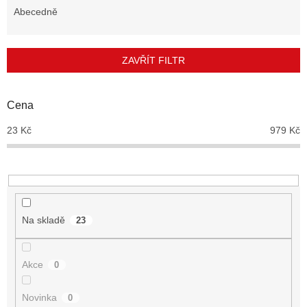
e
Abecedně
n
í
p
ZAVŘÍT FILTR
r
o
d
Cena
u
23
Kč
979
Kč
k
t
ů
Na skladě
23
Akce
0
Novinka
0