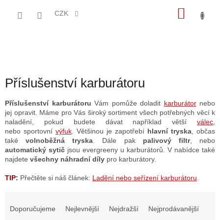
Přejít
NÁKU
na
CZK
obsah
KOŠÍK
Příslušenství karburátoru
Příslušenství karburátoru
Vám pomůže doladit
karburátor
nebo
jej opravit. Máme pro Vás široký sortiment všech potřebných věcí k
naladění, pokud budete dávat například větší
válec
,
nebo
sportovní
výfuk
. Většinou je zapotřebí
hlavní tryska
, občas
také
volnoběžná tryska
. Dále pak
palivový filtr
, nebo
automatický sytič
jsou evergreeny u karburátorů. V nabídce také
najdete
všechny náhradní díly
pro karburátory.
TIP:
Přečtěte si náš článek:
Ladění nebo seřízení karburátoru
.
Ř
a
Doporučujeme
Nejlevnější
Nejdražší
Nejprodávanější
z