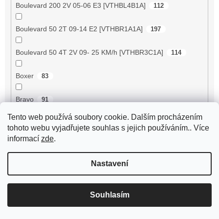
Boulevard 200 2V 05-06 E3 [VTHBL4B1A]
112
Boulevard 50 2T 09-14 E2 [VTHBR1A1A]
197
Boulevard 50 4T 2V 09- 25 KM/h [VTHBR3C1A]
114
Boxer
83
Bravo
91
Tento web používá soubory cookie. Dalším procházením
Breeze 125 ZN125T-D
89
tohoto webu vyjadřujete souhlas s jejich používáním.. Více
informací
zde
.
Breeze 50 4RC
2
Nastavení
Breeze 50 4T JSD50QT-13
56
BT125T-12C1 B010
72
Souhlasím
BT125T-12E1 Rocky
72