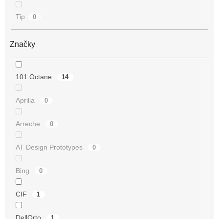
Tip
0
Značky
101 Octane
14
Aprilia
0
Arreche
0
AT Design Prototypes
0
Bing
0
CIF
1
DellOrto
1