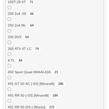
150T-28 4T
71
250 2x4 -05
66
250 2x4 06-
64
250 DVX
64
260 ATV 4T LC
74
4 TL
84
450 Sport Quad KM4AL42A
23
491 GT 50 AC (-03) [Minarelli]
186
491 RR 50 (-03) [Minarelli]
184
491 RR 50 (03-) [Morini]
172