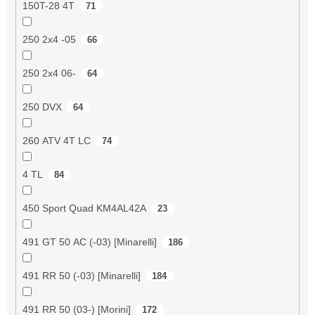
150T-28 4T
71
250 2x4 -05
66
250 2x4 06-
64
250 DVX
64
260 ATV 4T LC
74
4 TL
84
450 Sport Quad KM4AL42A
23
491 GT 50 AC (-03) [Minarelli]
186
491 RR 50 (-03) [Minarelli]
184
491 RR 50 (03-) [Morini]
172