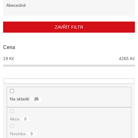
e
Abecedně
n
í
p
ZAVŘÍT FILTR
r
o
d
Cena
u
19
Kč
4265
Kč
k
t
ů
Na skladě
26
Akce
0
Novinka
0