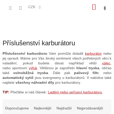
Přejít
NÁKU
na
CZK
obsah
KOŠÍK
Příslušenství karburátoru
Příslušenství karburátoru
Vám pomůže doladit
karburátor
nebo
jej opravit. Máme pro Vás široký sortiment všech potřebných věcí k
naladění, pokud budete dávat například větší
válec
,
nebo
sportovní
výfuk
. Většinou je zapotřebí
hlavní tryska
, občas
také
volnoběžná tryska
. Dále pak
palivový filtr
, nebo
automatický sytič
jsou evergreeny u karburátorů. V nabídce také
najdete
všechny náhradní díly
pro karburátory.
TIP:
Přečtěte si náš článek:
Ladění nebo seřízení karburátoru
.
Ř
a
Doporučujeme
Nejlevnější
Nejdražší
Nejprodávanější
z