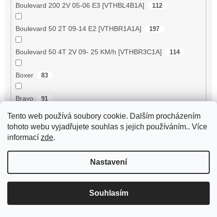
Boulevard 200 2V 05-06 E3 [VTHBL4B1A]
112
Boulevard 50 2T 09-14 E2 [VTHBR1A1A]
197
Boulevard 50 4T 2V 09- 25 KM/h [VTHBR3C1A]
114
Boxer
83
Bravo
91
Tento web používá soubory cookie. Dalším procházením
Breeze 125 ZN125T-D
89
tohoto webu vyjadřujete souhlas s jejich používáním.. Více
informací
zde
.
Breeze 50 4RC
2
Nastavení
Breeze 50 4T JSD50QT-13
56
BT125T-12C1 B010
72
Souhlasím
BT125T-12E1 Rocky
72