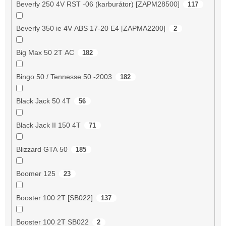
Beverly 250 4V RST -06 (karburátor) [ZAPM28500]
117
Beverly 350 ie 4V ABS 17-20 E4 [ZAPMA2200]
2
Big Max 50 2T AC
182
Bingo 50 / Tennesse 50 -2003
182
Black Jack 50 4T
56
Black Jack II 150 4T
71
Blizzard GTA 50
185
Boomer 125
23
Booster 100 2T [SB022]
137
Booster 100 2T SB022
2