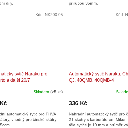
ní díly.
přírubou 35mm.
Kód:
NK200.05
Kód:
N
atický sytič Naraku pro
Automatický sytič Naraku, C
rto a další 20/7
QJ, 40QMB, 40QMB-4
Skladem
(>5 ks)
Skla
rné
cení
 Kč
336 Kč
ktu
dní automatický sytič pro PHVA
Náhradní automatický sytič pro 
átory, vhodný pro čínské skútry
2T skútry s karburátorem Mikuni
5ccm.
těla sytiče je 19 mm a průměr vá