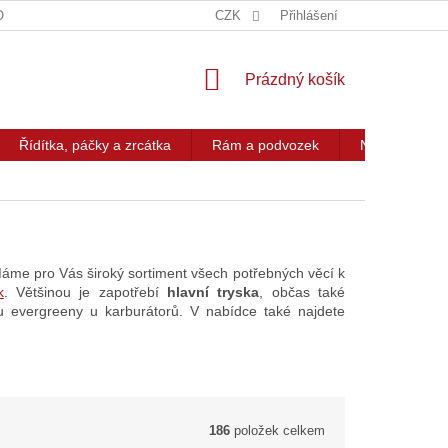
OG
KONTAKT
CZK
Přihlášení
NÁKUPNÍ
Prázdný košík
KOŠÍK
Řídítka, páčky a zrcátka
Rám a podvozek
Nářadí a přís
Máme pro Vás široký sortiment všech potřebných věcí k
k
. Většinou je zapotřebí
hlavní tryska
, občas také
 evergreeny u karburátorů. V nabídce také najdete
186
položek celkem