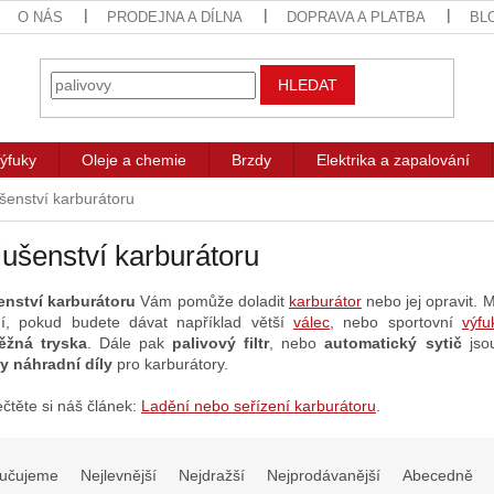
O NÁS
PRODEJNA A DÍLNA
DOPRAVA A PLATBA
BL
HLEDAT
ýfuky
Oleje a chemie
Brzdy
Elektrika a zapalování
ušenství karburátoru
lušenství karburátoru
enství karburátoru
Vám pomůže doladit
karburátor
nebo jej opravit. 
í, pokud budete dávat například větší
válec
, nebo
sportovní
výfu
ěžná tryska
. Dále pak
palivový filtr
, nebo
automatický sytič
jsou
y náhradní díly
pro karburátory.
ečtěte si náš článek:
Ladění nebo seřízení karburátoru
.
učujeme
Nejlevnější
Nejdražší
Nejprodávanější
Abecedně