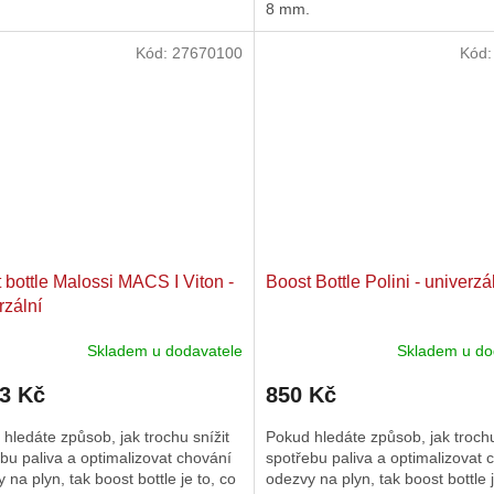
8 mm.
ček.
Kód:
27670100
Kód
 bottle Malossi MACS I Viton -
Boost Bottle Polini - univerzá
rzální
Skladem u dodavatele
Skladem u do
93 Kč
850 Kč
hledáte způsob, jak trochu snížit
Pokud hledáte způsob, jak trochu
bu paliva a optimalizovat chování
spotřebu paliva a optimalizovat 
 na plyn, tak boost bottle je to, co
odezvy na plyn, tak boost bottle j