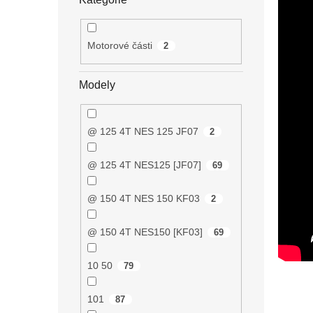
Motorové části
2
Modely
@ 125 4T NES 125 JF07
2
@ 125 4T NES125 [JF07]
69
@ 150 4T NES 150 KF03
2
@ 150 4T NES150 [KF03]
69
10 50
79
101
87