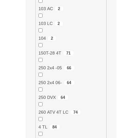
103 AC
2
103 LC
2
104
2
150T-28 4T
71
250 2x4 -05
66
250 2x4 06-
64
250 DVX
64
260 ATV 4T LC
74
4 TL
84