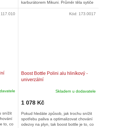
karburátorem Mikuni. Průměr těla sytiče
hvězdiček.
je 21 mm a průměr válečku je 8...
:
117.010
Kód:
173.0017
lní
Boost Bottle Polini alu hliníkový -
univerzální
davatele
Skladem u dodavatele
1 078 Kč
 snížit
Pokud hledáte způsob, jak trochu snížit
chování
spotřebu paliva a optimalizovat chování
e to, co
odezvy na plyn, tak boost bottle je to, co