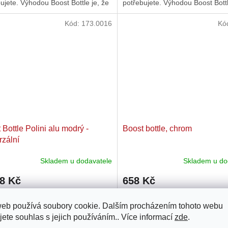
ujete. Výhodou Boost Bottle je, že
potřebujete. Výhodou Boost Bottl
iž není...
směs již není...
Kód:
173.0016
Kó
 Bottle Polini alu modrý -
Boost bottle, chrom
rzální
Skladem u dodavatele
Skladem u do
78 Kč
658 Kč
hledáte způsob, jak trochu snížit
Pokud hledáte způsob, jak trochu
web používá soubory cookie. Dalším procházením tohoto webu
bu paliva a optimalizovat chování
spotřebu paliva a optimalizovat 
jete souhlas s jejich používáním.. Více informací
zde
.
 na plyn, tak boost bottle je to, co
odezvy na plyn, tak boost bottle j