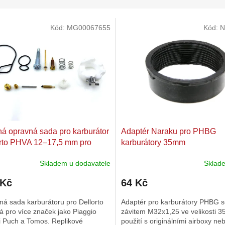
Kód:
MG00067655
Kód:
N
ná opravná sada pro karburátor
Adaptér Naraku pro PHBG
rto PHVA 12–17,5 mm pro
karburátory 35mm
 Piaggio, Garelli, Puch,
Skladem u dodavatele
Skla
s
 Kč
64 Kč
á sada karburátoru pro Dellorto
Adaptér pro karburátory PHBG 
 pro více značek jako Piaggio
závitem M32x1,25 ve velikosti 
i Puch a Tomos. Replikové
použití s originálními airboxy nebo