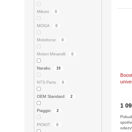
hvězdi
Mikuni
0
MOGA
0
Motoforce
0
Motori Minarelli
0
Naraku
19
Boost
unive
NTS Parts
0
OEM Standard
2
1 0
Piaggio
2
Pokud 
spotře
PIOKIT
0
odezvy