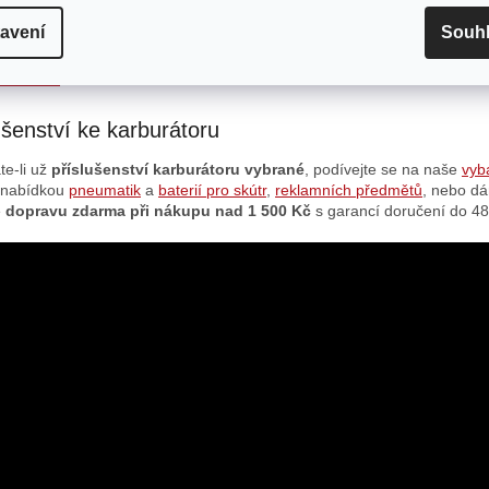
ujete. Výhodou Boost Bottle je, že
potřebujete. Výhodou Boost Bottl
iž není...
směs již není...
avení
Souh
HORU
NAČÍST 12 DAL
ušenství ke karburátoru
te-li už
příslušenství
karburátoru vybrané
, podívejte se na naše
vyb
 nabídkou
pneumatik
a
baterií pro skútr
,
reklamních předmětů
, nebo d
e
dopravu zdarma při nákupu nad 1 500 Kč
s garancí doručení do 48