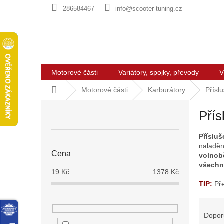
Přejít
286584467
info@scooter-tuning.cz
na
obsah
Motorové části
Variátory, spojky, převody
V
Domů
Motorové části
Karburátory
Přísl
P
Přís
o
s
Přísluš
t
naladěn
r
Cena
volnob
a
všechn
n
19
Kč
1378
Kč
n
TIP:
Př
í
Ř
p
a
a
Dopor