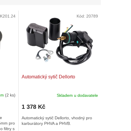
K201.24
Kód:
20789
Automatický sytič Dellorto
dem
(2 ks)
Skladem u dodavatele
Průměrné
hodnocení
1 378 Kč
produktu
je
se
Automatický sytič Dellorto, vhodný pro
5,0
35mm pro
karburátory PHVA a PHVB.
z
 filtry s
5