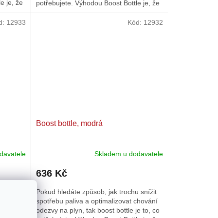
e je, že
potřebujete. Výhodou Boost Bottle je, že
směs již není...
d:
12933
Kód:
12932
Boost bottle, modrá
davatele
Skladem u dodavatele
636 Kč
 snížit
Pokud hledáte způsob, jak trochu snížit
chování
spotřebu paliva a optimalizovat chování
e to, co
odezvy na plyn, tak boost bottle je to, co