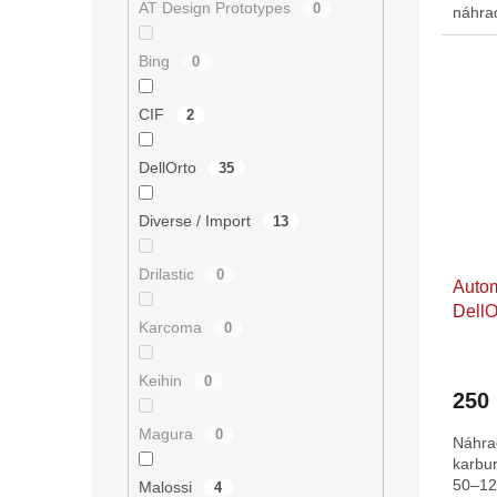
AT Design Prototypes
0
náhrad
Bing
0
CIF
2
DellOrto
35
Diverse / Import
13
Drilastic
0
Autom
DellO
Karcoma
0
Průmě
hodno
Keihin
0
250
produ
je
Magura
0
Náhra
5,0
karbur
z
50–12
5
Malossi
4