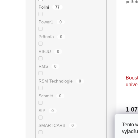
potřeb
Polini
směs j
77
Power1
0
Pränafa
0
RIEJU
0
RMS
0
Boost
RSM Technologie
0
unive
Schmitt
0
1 0
SIP
0
Pokud 
Tento 
SMARTCARB
0
spotře
vyjadřu
odezvy