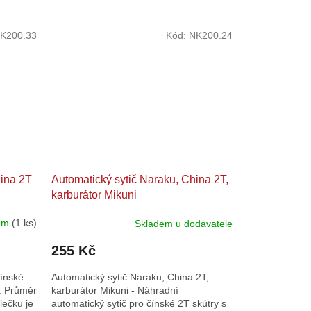
hvězdiček.
K200.33
Kód:
NK200.24
hina 2T
Automatický sytič Naraku, China 2T,
karburátor Mikuni
dem
(1 ks)
Skladem u dodavatele
Průměrné
hodnocení
255 Kč
produktu
je
čínské
Automatický sytič Naraku, China 2T,
4,7
. Průměr
karburátor Mikuni - Náhradní
z
lečku je
automatický sytič pro čínské 2T skútry s
5