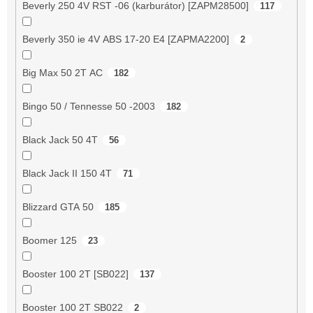
Beverly 250 4V RST -06 (karburátor) [ZAPM28500]
117
Beverly 350 ie 4V ABS 17-20 E4 [ZAPMA2200]
2
Big Max 50 2T AC
182
Bingo 50 / Tennesse 50 -2003
182
Black Jack 50 4T
56
Black Jack II 150 4T
71
Blizzard GTA 50
185
Boomer 125
23
Booster 100 2T [SB022]
137
Booster 100 2T SB022
2