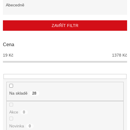
e
Abecedně
n
í
p
ZAVŘÍT FILTR
r
o
d
Cena
u
19
Kč
1378
Kč
k
t
ů
Na skladě
28
Akce
0
Novinka
0