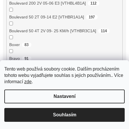
Boulevard 200 2V 05-06 E3 [VTHBL4B1A]
112
Boulevard 50 2T 09-14 E2 [VTHBR1A1A]
197
Boulevard 50 4T 2V 09- 25 KM/h [VTHBR3C1A]
114
Boxer
83
Bravo
91
Tento web používá soubory cookie. Dalším procházením
Breeze 125 ZN125T-D
89
tohoto webu vyjadřujete souhlas s jejich používáním.. Více
informací
zde
.
Breeze 50 4RC
2
Nastavení
Breeze 50 4T JSD50QT-13
56
BT125T-12C1 B010
72
Souhlasím
BT125T-12E1 Rocky
72