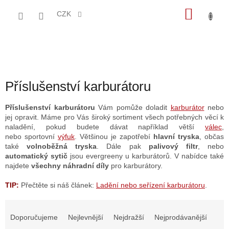
Přejít
NÁKU
na
CZK
obsah
KOŠÍK
Příslušenství karburátoru
Příslušenství karburátoru
Vám pomůže doladit
karburátor
nebo
jej opravit. Máme pro Vás široký sortiment všech potřebných věcí k
naladění, pokud budete dávat například větší
válec
,
nebo
sportovní
výfuk
. Většinou je zapotřebí
hlavní tryska
, občas
také
volnoběžná tryska
. Dále pak
palivový filtr
, nebo
automatický sytič
jsou evergreeny u karburátorů. V nabídce také
najdete
všechny náhradní díly
pro karburátory.
TIP:
Přečtěte si náš článek:
Ladění nebo seřízení karburátoru
.
Ř
a
Doporučujeme
Nejlevnější
Nejdražší
Nejprodávanější
z