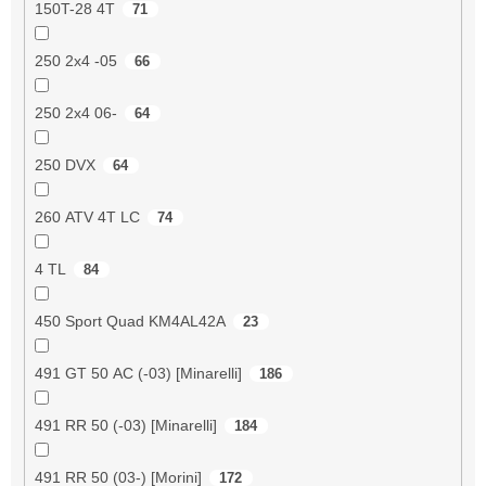
150T-28 4T
71
250 2x4 -05
66
250 2x4 06-
64
250 DVX
64
260 ATV 4T LC
74
4 TL
84
450 Sport Quad KM4AL42A
23
491 GT 50 AC (-03) [Minarelli]
186
491 RR 50 (-03) [Minarelli]
184
491 RR 50 (03-) [Morini]
172