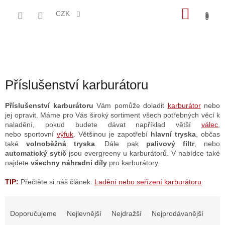
Přejít
NÁKU
na
CZK
obsah
KOŠÍK
Příslušenství karburátoru
Příslušenství karburátoru
Vám pomůže doladit
karburátor
nebo
jej opravit. Máme pro Vás široký sortiment všech potřebných věcí k
naladění, pokud budete dávat například větší
válec
,
nebo
sportovní
výfuk
. Většinou je zapotřebí
hlavní tryska
, občas
také
volnoběžná tryska
. Dále pak
palivový filtr
, nebo
automatický sytič
jsou evergreeny u karburátorů. V nabídce také
najdete
všechny náhradní díly
pro karburátory.
TIP:
Přečtěte si náš článek:
Ladění nebo seřízení karburátoru
.
Ř
a
Doporučujeme
Nejlevnější
Nejdražší
Nejprodávanější
z