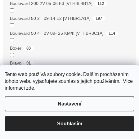
Boulevard 200 2V 05-06 E3 [VTHBL4B1A]
112
Boulevard 50 2T 09-14 E2 [VTHBR1A1A]
197
Boulevard 50 4T 2V 09- 25 KM/h [VTHBR3C1A]
114
Boxer
83
Bravo
91
Tento web používá soubory cookie. Dalším procházením
Breeze 125 ZN125T-D
89
tohoto webu vyjadřujete souhlas s jejich používáním.. Více
informací
zde
.
Breeze 50 4RC
2
Nastavení
Breeze 50 4T JSD50QT-13
56
BT125T-12C1 B010
72
Souhlasím
BT125T-12E1 Rocky
72