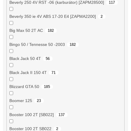
Beverly 250 4V RST -06 (karburátor) [ZAPM28500]
117
Beverly 350 ie 4V ABS 17-20 E4 [ZAPMA2200]
2
Big Max 50 2T AC
182
Bingo 50 / Tennesse 50 -2003
182
Black Jack 50 4T
56
Black Jack II 150 4T
71
Blizzard GTA 50
185
Boomer 125
23
Booster 100 2T [SB022]
137
Booster 100 2T SB022
2