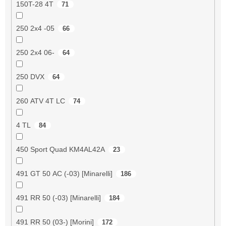
150T-28 4T
71
250 2x4 -05
66
250 2x4 06-
64
250 DVX
64
260 ATV 4T LC
74
4 TL
84
450 Sport Quad KM4AL42A
23
491 GT 50 AC (-03) [Minarelli]
186
491 RR 50 (-03) [Minarelli]
184
491 RR 50 (03-) [Morini]
172