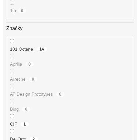
Tip
0
Značky
101 Octane
14
Aprilia
0
Arreche
0
AT Design Prototypes
0
Bing
0
CIF
1
DellOrto
2