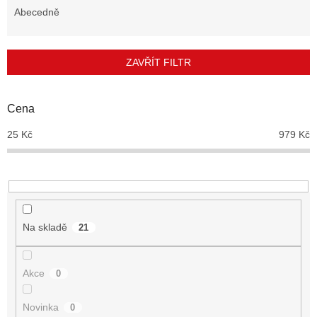
e
Abecedně
n
í
p
ZAVŘÍT FILTR
r
o
d
Cena
u
25
Kč
979
Kč
k
t
ů
Na skladě
21
Akce
0
Novinka
0