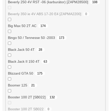
Beverly 250 4V RST -06 (karburátor) [ZAPM28500]
108
Beverly 350 ie 4V ABS 17-20 E4 [ZAPMA2200]
0
Big Max 50 2T AC
174
Bingo 50 / Tennesse 50 -2003
173
Black Jack 50 4T
28
Black Jack II 150 4T
63
Blizzard GTA 50
175
Boomer 125
21
Booster 100 2T [SB022]
132
Booster 100 2T SB022
0