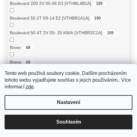
Boulevard 200 2V 05-06 E3 [VTHBL4B1A]
109
Boulevard 50 2T 09-14 E2 [VTHBR1A1A]
190
Boulevard 50 4T 2V 09- 25 KM/h [VTHBR3C1A]
109
Boxer
68
Bravo
69
Tento web používá soubory cookie. Dalším procházením
Breeze 125 ZN125T-D
81
tohoto webu vyjadřujete souhlas s jejich používáním.. Více
informací
zde
.
Breeze 50 4RC
0
Nastavení
Breeze 50 4T JSD50QT-13
28
BT125T-12C1 B010
64
Souhlasím
BT125T-12E1 Rocky
64