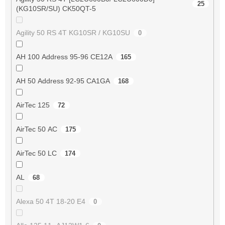
25
(KG10SR/SU) CK50QT-5
Agility 50 RS 4T KG10SR / KG10SU
0
AH 100 Address 95-96 CE12A
165
AH 50 Address 92-95 CA1GA
168
AirTec 125
72
AirTec 50 AC
175
AirTec 50 LC
174
AL
68
Alexa 50 4T 18-20 E4
0