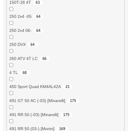
150T-28 4T
63
250 2x4 -05
64
250 2x4 06-
64
250 DVX
64
260 ATV 4T LC
66
4 TL
68
450 Sport Quad KM4AL42A
21
491 GT 50 AC (-03) [Minarelli]
175
491 RR 50 (-03) [Minarelli]
175
491 RR 50 (03-) [Morini]
169