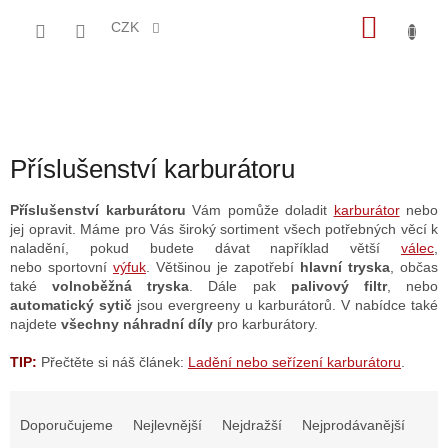
Přejít
NÁKU
na
CZK
obsah
KOŠÍK
Příslušenství karburátoru
Příslušenství karburátoru
Vám pomůže doladit
karburátor
nebo
jej opravit. Máme pro Vás široký sortiment všech potřebných věcí k
naladění, pokud budete dávat například větší
válec
,
nebo
sportovní
výfuk
. Většinou je zapotřebí
hlavní tryska
, občas
také
volnoběžná tryska
. Dále pak
palivový filtr
, nebo
automatický sytič
jsou evergreeny u karburátorů. V nabídce také
najdete
všechny náhradní díly
pro karburátory.
TIP:
Přečtěte si náš článek:
Ladění nebo seřízení karburátoru
.
Ř
a
Doporučujeme
Nejlevnější
Nejdražší
Nejprodávanější
z