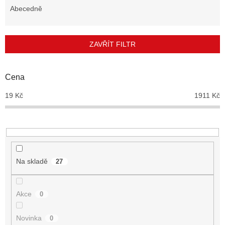
e
Abecedně
n
í
p
ZAVŘÍT FILTR
r
o
d
Cena
u
19
Kč
1911
Kč
k
t
ů
Na skladě
27
Akce
0
Novinka
0