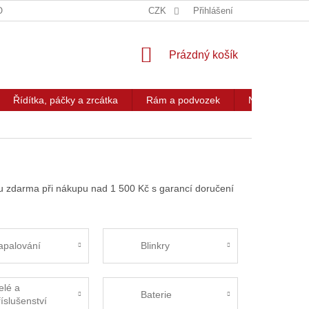
OG
KONTAKT
CZK
Přihlášení
NÁKUPNÍ
Prázdný košík
KOŠÍK
Řídítka, páčky a zrcátka
Rám a podvozek
Nářadí a přís
vou zdarma při nákupu nad 1 500 Kč s garancí doručení
apalování
Blinkry
elé a
Baterie
říslušenství