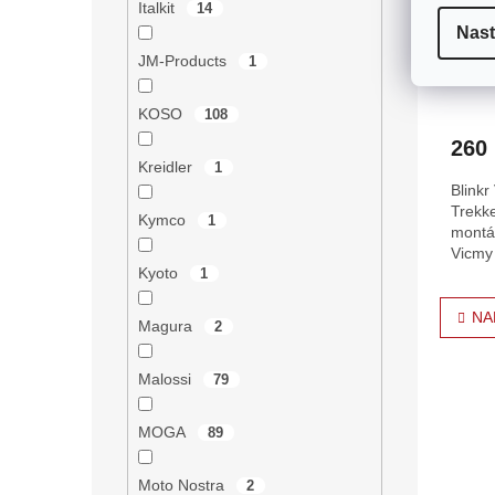
Italkit
14
Nast
Blink
Peuge
JM-Products
1
KOSO
108
260
Kreidler
1
Blinkr
Trekke
Kymco
1
montáž
Vicmy
Kyoto
1
dílu a 
O
NA
v
Magura
2
l
á
Malossi
79
d
a
c
MOGA
89
í
p
Moto Nostra
2
r