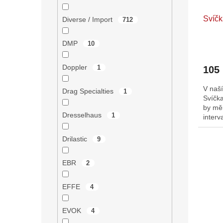
Svíč
Diverse / Import
712
DMP
10
Průmě
hodno
Doppler
1
105
produ
je
V naš
5,0
Drag Specialties
1
Svíčka
z
by měl
5
Dresselhaus
1
interv
hvězdi
je 30
Drilastic
9
EBR
2
EFFE
4
EVOK
4