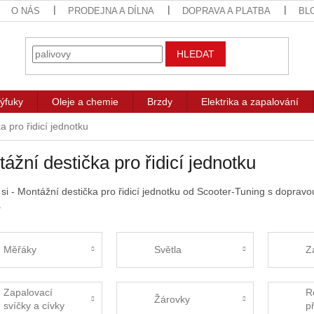
O NÁS
PRODEJNA A DÍLNA
DOPRAVA A PLATBA
BL
HLEDAT
ýfuky
Oleje a chemie
Brzdy
Elektrika a zapalování
a pro řidicí jednotku
ážní destička pro řidicí jednotku
 si - Montážní destička pro řidicí jednotku od Scooter-Tuning s dopra
.
Měřáky
Světla
Z
Zapalovací
R
Žárovky
svíčky a cívky
p