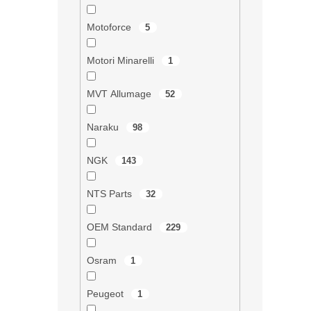
v
k
Motoforce
5
y
v
Motori Minarelli
1
ý
p
i
MVT Allumage
52
s
u
Naraku
98
NGK
143
NTS Parts
32
OEM Standard
229
Osram
1
Peugeot
1