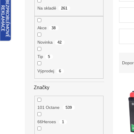
n
e
Na skladě
261
l
Akce
38
Novinka
42
Ř
Tip
5
a
Dopor
z
Výprodej
6
e
V
n
ý
Značky
í
p
p
i
r
s
o
101 Octane
539
p
d
r
u
66Heroes
1
o
k