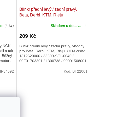
Blinkr přední levý / zadní pravý,
Beta, Derbi, KTM, Rieju
dem
(4 ks)
Skladem u dodavatele
209 Kč
ky NGK.
Blinkr přední levý / zadní pravý, vhodný
oli a tak
pro Beta, Derbi, KTM, Rieju. OEM čísla:
i. Běžný
1812620000 / 33600-SE1-0040 /
 motoru
00F01703301 / L300738 / 00001508001
/ 35604-30F00 / 5BR-H3340-00.
IP34592
Kód:
BT22001