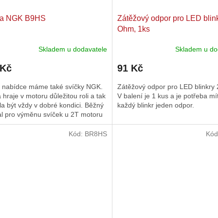
ka NGK B9HS
Zátěžový odpor pro LED blin
Ohm, 1ks
Skladem u dodavatele
Skladem u do
rné
cení
 Kč
91 Kč
ktu
í nabídce máme také svíčky NGK.
Zátěžový odpor pro LED blinkry
 hraje v motoru důležitou roli a tak
V balení je 1 kus a je potřeba mí
a být vždy v dobré kondici. Běžný
každý blinkr jeden odpor.
al pro výměnu svíček u 2T motoru
ček.
00 až 5000km.
Kód:
BR8HS
Kód