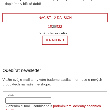
doplníme v blízké době.
NAČÍST 12 DALŠÍCH
S
1
20
22
t
O
r
257
položek celkem
v
á
l
NAHORU
n
á
k
o
d
v
Z
a
á
c
á
n
í
p
í
p
a
Odebírat newsletter
r
t
v
Vložte svůj e-mail a my vám budeme zasílat informace o nových
í
k
produktech na našem e-shopu.
y
v
E-mail
ý
p
i
Vložením e-mailu souhlasíte s
podmínkami ochrany osobních