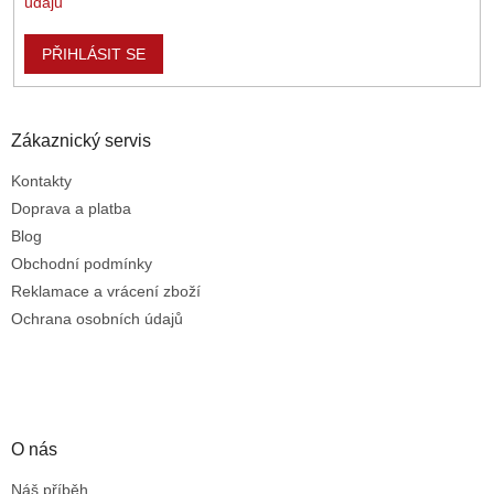
s
údajů
u
PŘIHLÁSIT SE
Zákaznický servis
Kontakty
Doprava a platba
Blog
Obchodní podmínky
Reklamace a vrácení zboží
Ochrana osobních údajů
O nás
Náš příběh