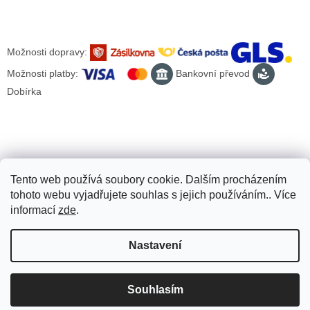
Možnosti dopravy:
Možnosti platby:
Bankovní převod
Dobírka
Tento web používá soubory cookie. Dalším procházením
tohoto webu vyjadřujete souhlas s jejich používáním.. Více
informací
zde
.
Nastavení
Vytvořil Shoptet
Souhlasím
Copyright 2026
Scooter-tuning.cz
. Všechna práva vyhrazena.