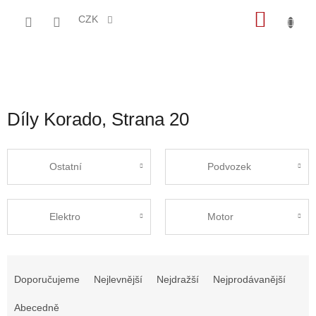
Přejít
NÁKU
na
CZK
obsah
KOŠÍK
Díly Korado
, Strana 20
Ostatní
Podvozek
Elektro
Motor
Ř
a
Doporučujeme
Nejlevnější
Nejdražší
Nejprodávanější
z
e
Abecedně