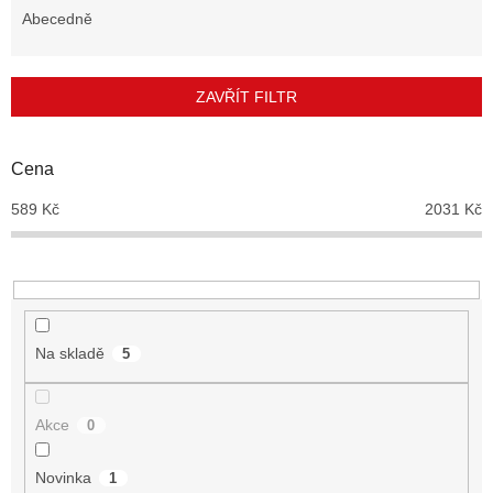
e
Abecedně
n
í
p
ZAVŘÍT FILTR
r
o
d
Cena
u
589
Kč
2031
Kč
k
t
ů
Na skladě
5
Akce
0
Novinka
1