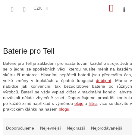
Přejít
NÁKU
na
CZK
obsah
KOŠÍK
Baterie pro Tell
Baterie pro Tell je základem pro nastartování každého stroje. Jedná
se o jednu ze spotřebních věcí, kterou musíte měnit na každém
skútru či motorce. Hlavními nepřáteli baterií jsou především čas,
velké změny v teplotách a špatně fungující
dobíjení
. Máme v
nabídce jak konvenční, tak bezúdržbové baterie od různých
výrobců. Baterii se vždy vyplatí držet v maximální kondici, abyste
nezůstali někde zbytečně viset. Doporučujeme provádět kontrolu
po každé zimě například s výměnou
oleje
a
filtru
, více se dozvíte v
praktickém článku na našem
blogu
.
Ř
a
Doporučujeme
Nejlevnější
Nejdražší
Nejprodávanější
z