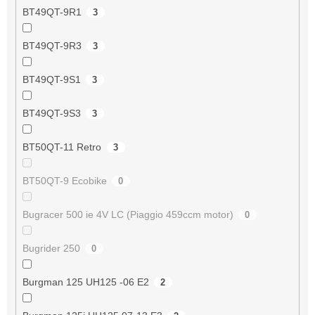
BT49QT-9R1
3
BT49QT-9R3
3
BT49QT-9S1
3
BT49QT-9S3
3
BT50QT-11 Retro
3
BT50QT-9 Ecobike
0
Bugracer 500 ie 4V LC (Piaggio 459ccm motor)
0
Bugrider 250
0
Burgman 125 UH125 -06 E2
2